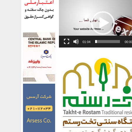
01:04
00:0