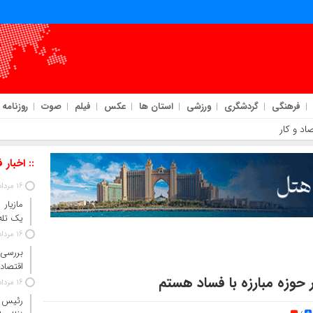
فرهنگی
گردشگری
ورزشی
استان ها
عکس
فیلم
صوت
روزنامه
اد و کار
:: اخبار 
16 مرداد 1405
مازیار
یک تله‌
16 مرداد 1405
بررسی 
اقتصاد 
 حوزه مبارزه با فساد هستم
16 مرداد 1405
رئیس‌ 