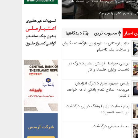
 شلنگی ماری؛ ابزاری که تمام بن بست های
شی و سیم کشی را می بیند
 اخبار
محبوب ترین
دیدگاهها
مازیار لرستانی به تلویزیون بازگشت؛ نگارش
و ساخت یک تله‌فیلم
بررسی ضوابط افزایش اعتبار کالابرگ در
نشست وزرای اقتصاد و کار
رئیس‌ جمهور: مبلغ کالابرگ افزایش
می‌یابد/ اصلاح نظام بانکی ادامه خواهد
داشت
پیام تسلیت وزیر فرهنگ در پی درگذشت
ابوالقاسم قاسم‌زاده
محمد حقیقی درگذشت