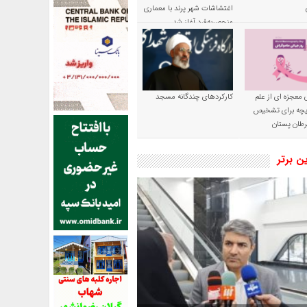
اغتشاشات شهر پرند با معماری
منحصربه‌فرد آغاز شد
 معجزه ای از علم
کارکردهای چندگانه مسجد
ریچه برای تشخیص
طان پستان
ین برتر