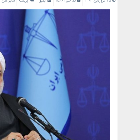
25 فروردین 1404
کد خبر 15861
ایمیل
پرینت
سایز متن