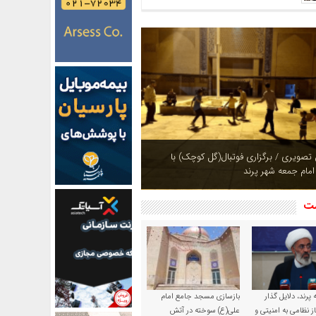
ازی بوستان های شهر پرند در فصل بهار +
شت
پرند، دلایل گذار
بازسازی مسجد جامع امام
ز نظامی به امنیتی و
علی(ع) سوخته در آتش