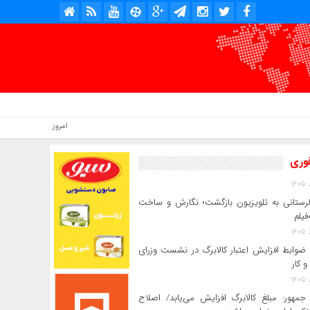
امروز : جمعه, ۱۶ مرداد , ۱۴۰۵ .::. برابر با : Friday, 7 August , 2026 .::. اخبار منتشر شده : 3 خبر
فوری
 لرستانی به تلویزیون بازگشت؛ نگارش و ساخت
فیلم
ضوابط افزایش اعتبار کالابرگ در نشست وزرای
و کار
جمهور: مبلغ کالابرگ افزایش می‌یابد/ اصلاح