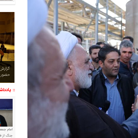
چشم نو
تصاویر
:: یاددا
امام جمعه 
جنگ از فا