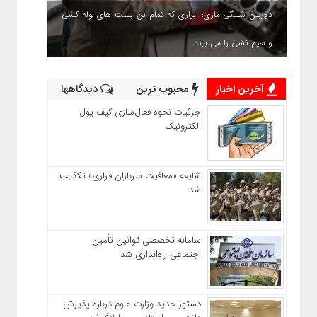
دوربین شلنگی ماری؛ ابزاری که تمام بن بست های لوله کشی
و سیم کشی را می بیند
آخرین اخبار
محبوب ترین
دیدگاهها
جزئیات نحوه فعال‌سازی کیف پول
الکترونیک
شایعه «معافیت سربازان فراری» تکذیب
شد
سامانه تخصصی قوانین تأمین
اجتماعی راه‌اندازی شد
دستور جدید وزارت علوم درباره پذیرش