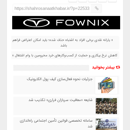
https://shahrosanaatkhabar.ir/?p=22533
« یارانه نقدی برخی افراد به اشتباه حذف شده؛ باید امکان اعتراض فراهم
باشد
کاهش نرخ بیکاری و حمایت از کسب‌وکارهای خرد محرومین با وام اشتغال »
بیشتر بخوانید
جزئیات نحوه فعال‌سازی کیف پول الکترونیک
شایعه «معافیت سربازان فراری» تکذیب شد
سامانه تخصصی قوانین تأمین اجتماعی راه‌اندازی
شد