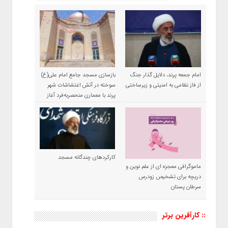
امام جمعه پرند، دلایل گذار جنگ
بازسازی مسجد جامع امام علی(ع)
از فاز نظامی به امنیتی و زیرساختی
سوخته در آتش اغتشاشات شهر
پرند با معماری منحصربه‌فرد آغاز
شد
کارکردهای چندگانه مسجد
ماموگرافی معجزه ای از علم نوین و
دریچه برای تشخیص زودرس
سرطان پستان
:: کارآفرین برتر