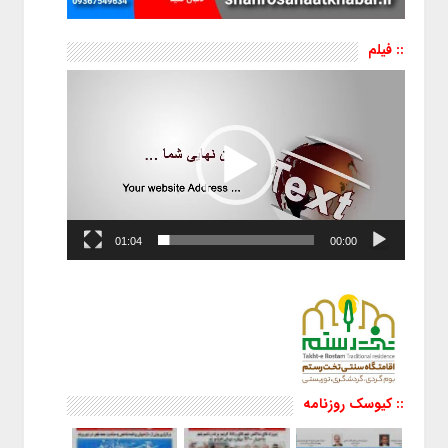
:: فیلم
نمایشگر
ویدیو
01:04
00:00
:: کیوسک روزنامه