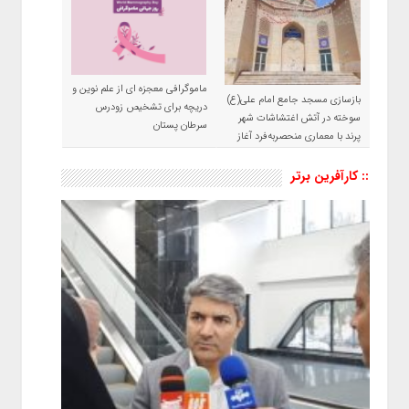
ماموگرافی معجزه ای از علم نوین و
بازسازی مسجد جامع امام علی(ع)
دریچه برای تشخیص زودرس
سوخته در آتش اغتشاشات شهر
سرطان پستان
پرند با معماری منحصربه‌فرد آغاز
شد
:: کارآفرین برتر