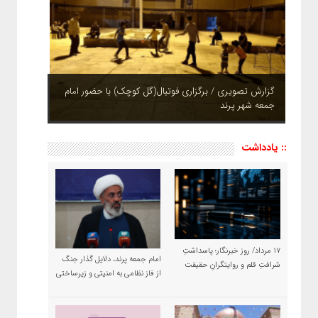
گزارش تصویری / برگزاری فوتبال(گل کوچک) با حضور امام
جمعه شهر پرند
چشم نوازی بوستان های شهر پرند در فصل بهار + تصاویر
:: یادداشت
۱۷ مرداد/ روز خبرنگار؛ پاسداشتِ
امام جمعه پرند، دلایل گذار جنگ
شرافتِ قلم و روایتگرانِ حقیقت
از فاز نظامی به امنیتی و زیرساختی