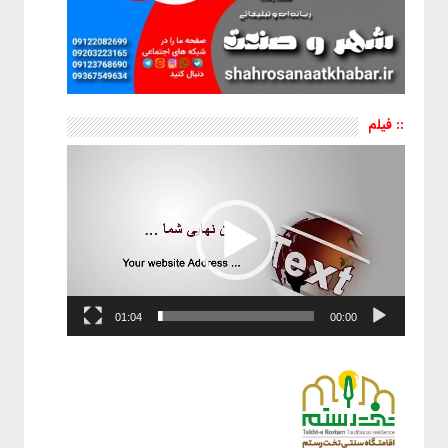
:: فیلم
نمایشگر
ویدیو
01:04
00:00