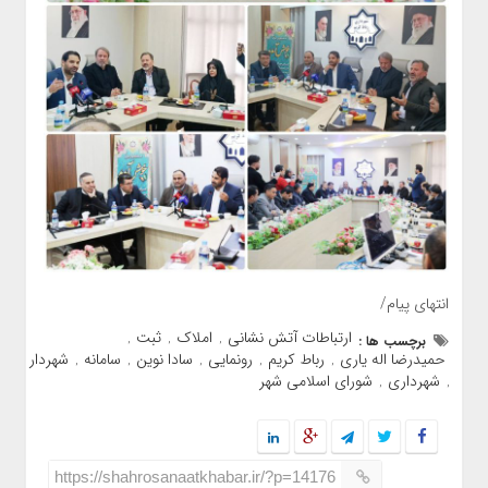
انتهای پیام/
ارتباطات آتش نشانی
املاک
ثبت
برچسب ها :
,
,
,
حمیدرضا اله یاری
رباط کریم
رونمایی
سادا نوین
سامانه
شهردار
,
,
,
,
,
شهرداری
شورای اسلامی شهر
,
,
https://shahrosanaatkhabar.ir/?p=14176