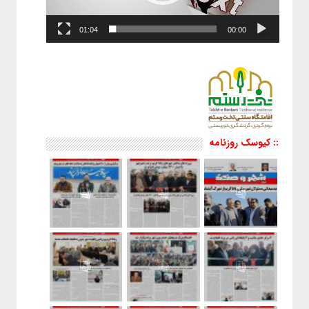
01:04
00:00
:: کیوسک روزنامه