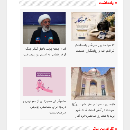
:: یادداشت
۱۷ مرداد/ روز خبرنگار؛ پاسداشتِ
امام جمعه پرند، دلایل گذار جنگ
شرافتِ قلم و روایتگرانِ حقیقت
از فاز نظامی به امنیتی و زیرساختی
ماموگرافی معجزه ای از علم نوین و
بازسازی مسجد جامع امام علی(ع)
دریچه برای تشخیص زودرس
سوخته در آتش اغتشاشات شهر
سرطان پستان
پرند با معماری منحصربه‌فرد آغاز
شد
:: کارآفرین برتر