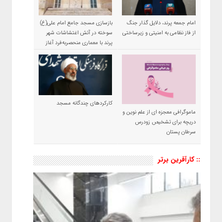
امام جمعه پرند، دلایل گذار جنگ
بازسازی مسجد جامع امام علی(ع)
از فاز نظامی به امنیتی و زیرساختی
سوخته در آتش اغتشاشات شهر
پرند با معماری منحصربه‌فرد آغاز
شد
کارکردهای چندگانه مسجد
ماموگرافی معجزه ای از علم نوین و
دریچه برای تشخیص زودرس
سرطان پستان
:: کارآفرین برتر