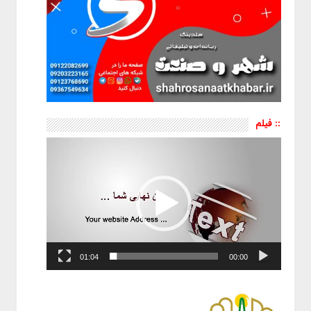
:: فیلم
نمایشگر
ویدیو
01:04
00:00