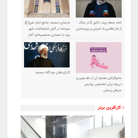
امام جمعه پرند، دلایل گذار جنگ
بازسازی مسجد جامع امام علی(ع)
از فاز نظامی به امنیتی و زیرساختی
سوخته در آتش اغتشاشات شهر
پرند با معماری منحصربه‌فرد آغاز
شد
کارکردهای چندگانه مسجد
ماموگرافی معجزه ای از علم نوین و
دریچه برای تشخیص زودرس
سرطان پستان
:: کارآفرین برتر