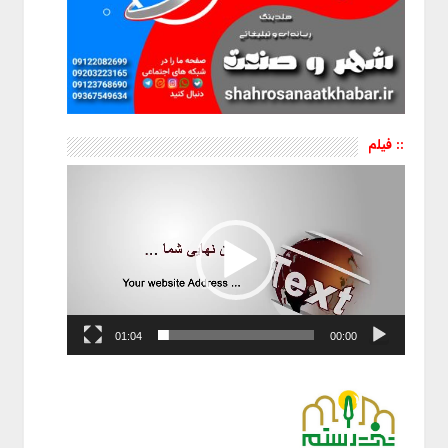
:: فیلم
نمایشگر
ویدیو
01:04
00:00