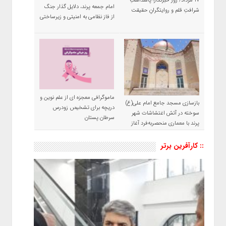
۱۷ مرداد/ روز خبرنگار؛ پاسداشتِ
امام جمعه پرند، دلایل گذار جنگ
شرافتِ قلم و روایتگرانِ حقیقت
از فاز نظامی به امنیتی و زیرساختی
ماموگرافی معجزه ای از علم نوین و
بازسازی مسجد جامع امام علی(ع)
دریچه برای تشخیص زودرس
سوخته در آتش اغتشاشات شهر
سرطان پستان
پرند با معماری منحصربه‌فرد آغاز
شد
:: کارآفرین برتر