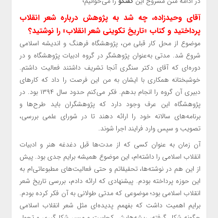
در ادامه متن مشروح این
گفتگو
را می‌خوانیم؛
آقای وحیدزاده، چه شد به پژوهش درباره شعر انقلاب
پرداختید و کتاب «تاریخ تکوینی شعر انقلاب» را نوشتید؟
موضوع از محل کار قبلی من، پژوهشگاه فرهنگ و اندیشه اسلامی
شروع شد. مدتی به‌عنوان پژوهشگر در گروه ادبیات پژوهشگاه و در
دوره‌ای که آقای دکتر سنگری آنجا تشریف داشتند فعالیت داشتم.
خوشبختانه همکاری با ایشان به من این فرصت را داد که کارهای
دبیری آن گروه را انجام بدهم. فکر می‌کنم حدود سال ۱۳۹۴ بود. در
پژوهشگاه این عرف وجود دارد که پژوهشگران باید طرح‌ها و
برنامه‌های سالانه خود را ارائه دهند تا در شورای علمی بررسی،
تصویب و سپس وارد فرایند اجرا شوند.
آن زمان به عنوان کسی که از مدت‌ها قبل دغدغه هنر و ادبیات
انقلاب اسلامی را داشته‌ام، این موضوع همیشه برایم جدی بود. پیش
از این هم در نوشته‌ها، تحقیقاتم و حتی فعالیت‌های مطبوعاتی‌ام به
این حوزه پرداخته بودم. پیشنهادی که ارائه دادم، بررسی تاریخ شعر
انقلاب اسلامی بود؛ موضوعی که مدتی طولانی به آن فکر کرده بودم.
برایم اهمیت داشت که بفهمم پدیده‌ای مثل شعر انقلاب اسلامی
چگونه شکل گرفته، ریشه‌هایش کجاست و مسیر شکل‌گیری و تحول