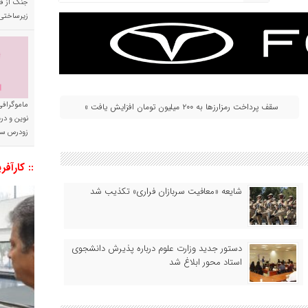
جنگ از فا
زیرساختی
ماموگرافی
سقف پرداخت رمزارزها به ۲۰۰ میلیون تومان افزایش یافت »
نوین و د
زودرس سر
:: کارآفر
شایعه «معافیت سربازان فراری» تکذیب شد
دستور جدید وزارت علوم درباره پذیرش دانشجوی
استاد محور ابلاغ شد