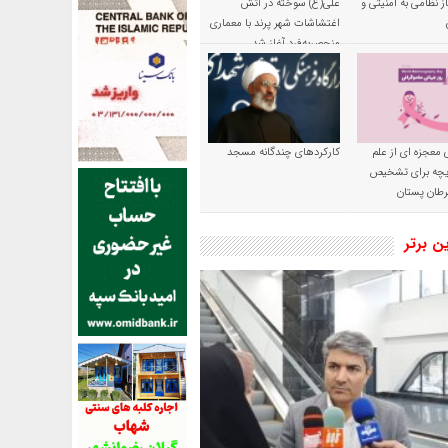
ز نظامی به امنیتی و
علی(ع) سوخته در آتش
اغتشاشات شهر پرند با معماری
منحصربه‌فرد آغاز شد
 معجزه ای از علم
کارکردهای چندگانه مسجد
ریچه برای تشخیص
طان پستان
ین برتر