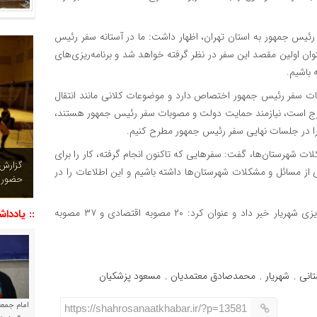
ر رئیس جمهور به استان تهران، اظهار داشت: ما در آستانه سفر رئیس
وان اولین مقصد این سفر در نظر گرفته خواهد شد و برنامه‌ریزی‌های
 باشیم.
بات سفر رئیس جمهور اختصاص دارد و موضوعات کلانی مانند انتقال
 خارج است، نیازمند حمایت دولت و مصوبات سفر رئیس جمهور هستند،
 را در جلسات نهایی سفر رئیس جمهور مطرح کنیم.
ت شهرستان‌ها، گفت: سفرهایی که تاکنون انجام گرفته، کار را برای
چشم نو
 از مسائل و مشکلات شهرستان‌ها داشته باشیم و این اطلاعات را در
تصاویر
استاندار تهران در ادامه از تصویب ۵۷ مصوبه در شورای برنامه ریزی شهریار خبر داد و عنوان کرد: ۲۰ مصوبه اقتصادی و ۳۷ مصوبه
:: یاددا
تانی
شهریار
محمدصادق معتمدیان
مسعود پزشکیان
,
,
,
امام جمعه 
https://shahrosanaatkhabar.ir/?p=13581