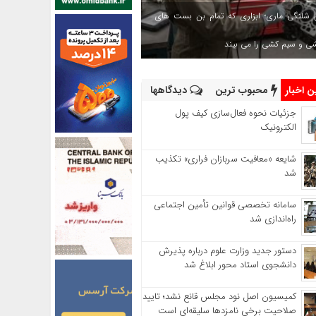
 شلنگی ماری؛ ابزاری که تمام بن بست های
شی و سیم کشی را می بیند
 اخبار
محبوب ترین
دیدگاهها
جزئیات نحوه فعال‌سازی کیف پول
الکترونیک
شایعه «معافیت سربازان فراری» تکذیب
شد
سامانه تخصصی قوانین تأمین اجتماعی
راه‌اندازی شد
دستور جدید وزارت علوم درباره پذیرش
دانشجوی استاد محور ابلاغ شد
کمیسیون اصل نود مجلس قانع نشد؛ تایید
صلاحیت برخی نامزدها سلیقه‌ای است