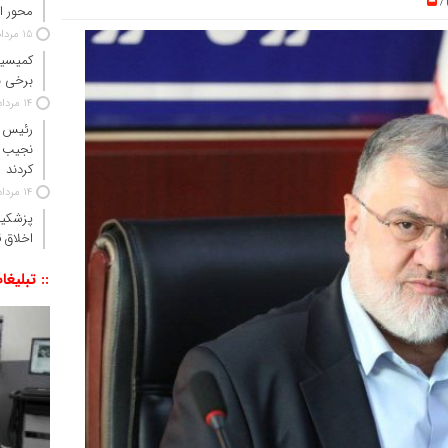
/
محور ا
15 مرداد 1405
کمیسیو
برخی ن
14 مرداد 1405
رئیس‌ 
نجیب 
کردند
14 مرداد 1405
پزشکیا
اخلاق ق
:: تبلیغا