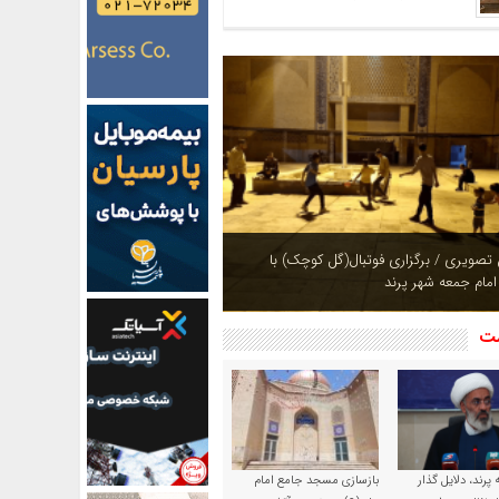
ازی بوستان های شهر پرند در فصل بهار +
شت
پرند، دلایل گذار
بازسازی مسجد جامع امام