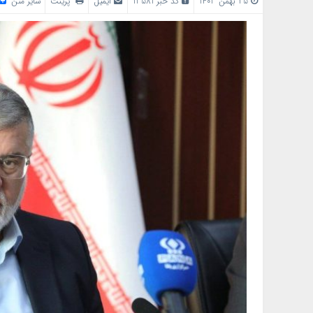
25 بهمن 1403
کد خبر 13581
ایمیل
پرینت
سایز متن