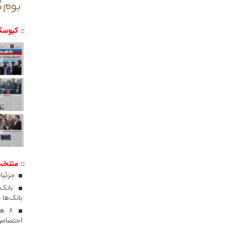
:: کیوسک
:: منتخ
جزئیات
بانک‌ها 
۸ ه
اختصاص 