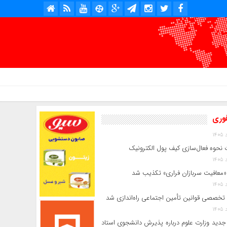
امروز : پنج شنبه, ۱۵ مرداد , ۱۴۰۵ .::. برابر با : Thursday, 6 August , 2026 .::. اخبار منتشر شده : 5 خبر
فوری
 نحوه فعال‌سازی کیف پول الکترونیک
«معافیت سربازان فراری» تکذیب شد
 تخصصی قوانین تأمین اجتماعی راه‌اندازی شد
جدید وزارت علوم درباره پذیرش دانشجوی استاد