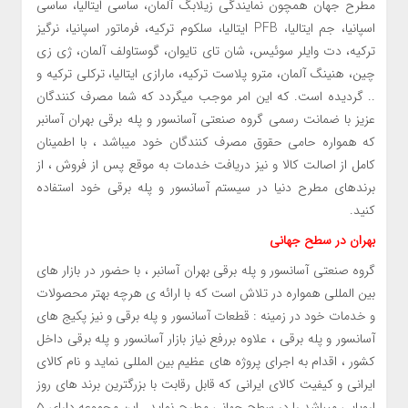
مطرح جهان همچون نمایندگی زیلابگ آلمان، ساسی ایتالیا، ساسی
اسپانیا، جم ایتالیا، PFB ایتالیا، سلکوم ترکیه، فرماتور اسپانیا، نرگیز
ترکیه، دت وایلر سوئیس، شان تای تایوان، گوستاولف آلمان، ژی زی
چین، هنینگ آلمان، مترو پلاست ترکیه، مارازی ایتالیا، ترکلی ترکیه و
.. گردیده است. که این امر موجب میگردد که شما مصرف کنندگان
عزیز با ضمانت رسمی گروه صنعتی آسانسور و پله برقی بهران آسانبر
که همواره حامی حقوق مصرف کنندگان خود میباشد ، با اطمینان
کامل از اصالت کالا و نیز دریافت خدمات به موقع پس از فروش ، از
برندهای مطرح دنیا در سیستم آسانسور و پله برقی خود استفاده
کنید.
بهران در سطح جهانی
گروه صنعتی آسانسور و پله برقی بهران آسانبر ، با حضور در بازار های
بین المللی همواره در تلاش است که با ارائه ی هرچه بهتر محصولات
و خدمات خود در زمینه : قطعات آسانسور و پله برقی و نیز پکیج های
آسانسور و پله برقی ، علاوه بررفع نیاز بازار آسانسور و پله برقی داخل
کشور ، اقدام به اجرای پروژه های عظیم بین المللی نماید و نام کالای
ایرانی و کیفیت کالای ایرانی که قابل رقابت با بزرگترین برند های روز
اروپایی میباشد را در سطح جهانی مطرح نماید . این مجموعه دارای ۵