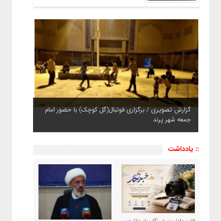
گزارش تصویری / برگزاری فوتبال(گل کوچک) با حضور امام
جمعه شهر پرند
:: یادداشت