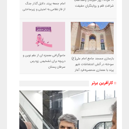
۱۷ مرداد/ روز خبرنگار؛ پاسداشتِ
امام جمعه پرند، دلایل گذار جنگ
شرافتِ قلم و روایتگرانِ حقیقت
از فاز نظامی به امنیتی و زیرساختی
ماموگرافی معجزه ای از علم نوین و
بازسازی مسجد جامع امام علی(ع)
دریچه برای تشخیص زودرس
سوخته در آتش اغتشاشات شهر
سرطان پستان
پرند با معماری منحصربه‌فرد آغاز
شد
:: کارآفرین برتر