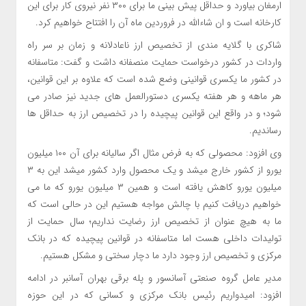
ارمغان بیاورد و حداقل پیش بینی ما برای ۳۰۰ نفر نیروی کار برای این
کارخانه است و ان شاءالله در فروردین ماه آن را افتتاح خواهیم کرد.
شاکری با گلایه مندی از تخصیص ارز ناعادلانه و زمان بر سر راه
واردات در کشور درخواست حمایت منصفانه داشت و گفت: متاسفانه
در کشور ما یکسری قوانینی وضع شده است که علاوه بر این قوانین،
هر ماهه و هر هفته یکسری دستورالعمل های جدید نیز صادر می
شود؛ و در واقع این قوانین پیچیده را در تخصیص ارز به حداقل ها
رساندیم.
وی افزود: محصولی که به فرض مثال اگر سالیانه برای آن ۱۰۰ میلیون
یورو از کشور خارج میشد و یک محصول وارد کشور میشد این به ۳
میلیون یورو کاهش یافته است و همین ۳ میلیون یورو که ما می
خواهیم دریافت کنیم با چالش مواجه هستیم این در حالی است که
ما به هیچ عنوان از تخصیص ارز رضایت نداریم؛ سال حمایت از
تولیدات داخلی هست اما متاسفانه در قوانین پیچیده که در بانک
مرکزی و تخصیص ارز وجود دارد ما دچار سختی و مشکل هستیم.
مدیر عامل گروه صنعتی آسانسور و پله برقی بهران آسانبر در ادامه
افزود: امیدواریم رئیس بانک مرکزی و کسانی که در این حوزه