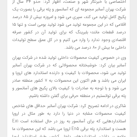
اختصاصی با خبرنگار شهر و صنعت، اظهار کرد: حدو ۳۴ سال از
شرکت بهران آسانبر مجموعه ای که آسانسور و پله برقی را بصورت یک
پکیج کامل تولید می کند، سپری می شود و امروزه بیش از ۸۵ درصد
اقلامی که در این مجموعه تولید می شود تولید بومی است و تنها ۱۵
درصد قطعات مانند؛ بلبرینگ که برای تولید آن در کشور صرفه
اقتصادی وجود ندارد را وارد می کنیم و در کل عمق سطح تولیدات
داخلی ما بیش از ۸۰ درصد می باشد.
وی در خصوص کیفیت محصولات داخلی تولید شده در شرکت بهران
آسانبر بیان کرد: خوشبختانه محصولاتی که در شرکت بهران آسانبر
تولید می شود، محصولات با کیفیت و دارنده استاندارد های اروپا و
ایران می باشد و هم اکنون این محصولات به ۷ کشور منطقه صادر
می شود و با توجه به صادرات با کیفیت بالای پکیج های آسانسور و
پله برقی توانستیم در منطقه حرفی برای گفتن داشته باشیم.
شاکری در ادامه تصریح کرد: شرکت بهران آسانبر حداقل های شاخص
کیفیت محصولات مشابه در دنیا را دارد به طور مثال در اروپا
استانداردهایی که برای آسانسور به روز در حال استفاده است E81
هست و استاندارد پله برقی E115 اروپا می باشد که این محصولات ما
علاوه بر داشتن استانداردهای داخل کشور، طبق استاندارد اروپا