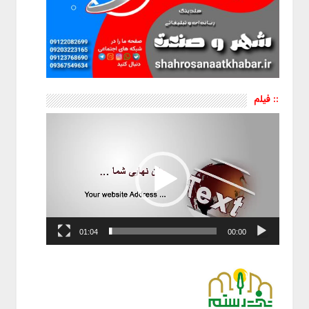
:: فیلم
نمایشگر
ویدیو
01:04
00:00