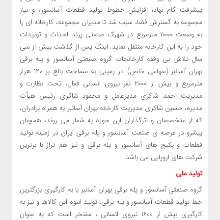
پیشرفت گام نهاد؛ افزایش خطوط تولید قطعات آسانسور، و نیاز
مجموعه به گسترش فضا، سبب شد تا مدیران مجموعه، کارخانه ای را
به وسعت ۱۱۰۰۰ مترمربع در شهرک صنعتی پرند احداث و تولیدات
خود را به این کارخانه منتقل نماید. اینک پس از گذشت بیش از سی
سال تلاش بی وقفه کارخانجات گروه صنعتی آسانسور و پله برقی
بهران آسانبر (سهامی خاص) در زمینی به مساحت بالغ بر ۱۲۰ هزار
مترمربع و بیش از ۲۰۰۰ نفر نیروی انسانی فعال، تحت نظارت و
مدیریت احمد شاکری مدیرعامل و محمود شاکری رئیس هیأت
مدیره، حسین شاکری مدیریت کارخانه بهران آسانبر به همراه برادران،
که از متخصصان و اثرگذاران این حوزه به شمار می روند، همچنان
پیشرو در عرصه ی صنعت آسانسور و پله برقی ایران در زمینه تولید
قطعات و پکیج های آسانسور و پله برقی و نیز هم تراز با برترین
شرکت های اروپایی می باشد.
تولید ملی
گروه صنعتی آسانسور و پله برقی بهران آسانبر با به کارگیری بزرگترین
خط تولید قطعات آسانسور و پله برقی، تولید انبوه این کالاها و نیز به
کارگیری بیش از ۱۶۰۰ نیروی انسانی ، مفتخر است که به عنوان