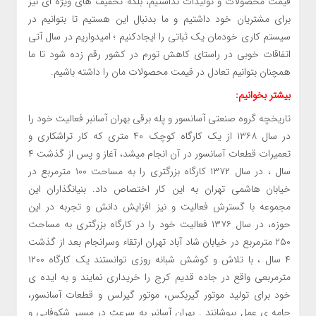
قیمت محصولات و تولیدات نداشتیم، بلکه تخفیف های ویژه ای نیز
برای مشتریان خود داشتیم و ما بدنبال این هستیم تا بتوانیم در
سیستم کاری خودمان یک ثباتی را ایجادکنیم ؛ امیدواریم در سال آتی
اتفاقات خوبی در راستای کاهش تورم در کشور رقم زده شود تا ما
همچنان بتوانیم تعادل در قیمت محصولات مان را داشته باشیم.
بیشتر بخوانیم:
تاریخچه گروه صنعتی آسانسور و پله برقی بهران آسانبر فعالیت خود را
در سال ۱۳۶۸ از یک کارگاه کوچک ۴۰ متری که کار تراشکاری و
تعمیرات قطعات آسانسور در آن انجام میشد، آغاز و پس از گذشت ۴
سال ، در سال ۱۳۷۲ کارگاه بزرگتری را به مساحت ۱۰۰ مترمربع در
خیابان هاشمی تهران به این کار اختصاص داد. بنیانگذاران این
مجموعه با گسترش فعالیت و نیز افزایش دانش و تجربه در این
حوزه، در سال ۱۳۷۶ فعالیت خود را در کارگاه بزرگتری به مساحت
۲۵۰ مترمربع در خیابان شاد آباد تهران ارتقاء وسرانجام بعد از گذشت
۴ سال ، با تلاش و کوشش شبانه روزی توانستند یک کارگاه ۱۲۰۰
مترمربعی واقع در جاده قدیم کرج را خریداری نمایند و به ایده ی
خود برای تولید موتور گیربکس، موتور گیرلس و قطعات آسانسور،
جامه ی عمل بپوشانند . بهران آسانبر به سرعت در مسیر شکوفایی و