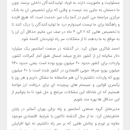
مسئولیت و ماموریت دارند به فریاد تولیدکنندگان داخلی برسند چون
ما دستمان به جایی بند نیست و وقتی که برای تخصیص ارز به بانک
مرکزی مراجعه می کنیم در آنجا یک میز خدمت است که هیچ فایده
و راهگشا برای ما نیست امیدوارم درد ما تولیدکنندگان را درک کنند تا
با تخصیص هایی که ۲ الی ۴ ماه در صف می مانیم حداقل آن ارز را
به موقع به ما بدهند تا از مشکلات سر راه تولیدمان کاسته شود.
احمد شاکری عنوان کرد: در گذشته در صنعت آسانسور یک میلیارد
دلار سالیانه ارز از کشور خارج میشد امسال طبق آمار گمرکات کشور،
واردات برای کشور حدود ۶۰ میلیون یورو بوده است یعنی حدود ۹۴۰
میلیون یورو صرفه جویی اقتصادی در کشور شده است با ۶۰ میلیون
یورو که واردات داشتیم با آن هم متاسفانه ما مشکل داریم و هر روز با
یکسری قوانین و سیستم های پیچیده ای برای دریافت ارز مواجه
هستیم که ان شاءالله این مشکلات مرتفع و حل شود تا ما بتوانیم از
این حداقل ها بهره مند شویم.
مدیرعامل گروه صنعتی آسانسور و پله برقی بهران آسانبر در پایان
خاطرنشان کرد: ما از سال گذشته تاکنون با شرایط اقتصادی موجود
علاوه بر تورم و چالش هایی که بر سر راه داشتیم، نه تنها افزایش