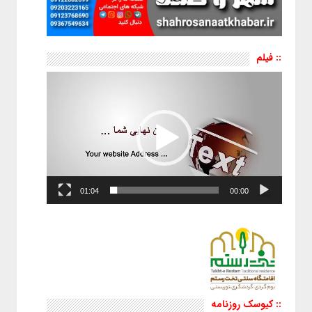
:: فیلم
نمایشگر
ویدیو
01:04
00:00
:: کیوسک روزنامه