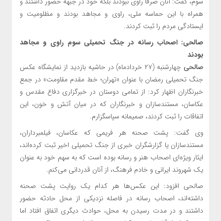
سوم، گفت: آنان صرفا راوی نبودند بلکه خود در جبهه حضور داشتند و
همراه با این حماسه ملی، راوی و مجاهد بودند و مظلومیت و
ایستادگی مردم را ثبت کردند.
صالحی: اصحاب رسانه در جنگ تحمیلی سوم راوی و مجاهد
بودند
صالحی
چهارشنبه (۲۷ خردادماه) در حاشیه بازدید از نمایشگاه عکس
جنگ تحمیلی رمضان با عنوان «تهران؛ خط مقدم مقاومت» در جمع
خبرنگاران اظهار کرد: از تمامی دوستان در خبرگزاری دفاع مقدس و
عکاسان، مستندسازان و خبرنگاران که در میان آتش و خون، این
اتفاقات را ثبت کردند، صمیمانه سپاسگزارم.
وی گفت: پشت صحنه هر فریمی که عکاسان، فیلمبرداران،
مستندسازان یا گزارشگران خبری از جنگ‌ تحمیلی اخیر ثبت کرده‌اند،
ایثار ویژه‌ای اصحاب هنر و رسانه بوده است که به سهم خود به عنوان
یک شهروند ایرانی و خادم فرهنگ، از آنان قدردانی می‌کنم.
صالحی افزود: این عکس‌ها هر کدام یک روایت پشت صحنه
داشته‌اند، اصحاب رسانه در فاصله نزدیکی از محل‌ حادثه حضور
داشتند و در مدت رسیدن به محل، حوادث دیگری اتفاق افتاد اما