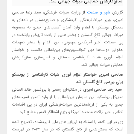
سازوکارهای حمایتی میراث جهانی شد.
گزارش
شهر و صنعت
از وزارت میراث فرهنگی، سید رضا صالحی
امیری
،
وزیر میراث‌فرهنگی، گردشگری و صنایع‌دستی در نامه‌ای به
مدیرکل یونسکو، با اعلام وارد آمدن آسیب‌های جدی به مجموعه
میراث جهانی کاخ گلستان و بخش‌هایی از بافت تاریخی پایتخت در
پی حملات اخیر آمریکایی-صهیونی، این اقدام را مغایر تعهدات
حقوقی دولت‌ها ذیل کنوانسیون‌های بین‌المللی دانست و خواستار
اعزام فوری هیات کارشناسی مستقل و فعال‌سازی سازوکارهای
حمایتی میراث جهانی شد.
صالحی‌ امیری خواستار اعزام فوری هیات کارشناسی از یونسکو
برای بررسی کاخ گلستان شد
سید رضا صالحی امیری
در مکاتبه‌ای رسمی با پروفسور خالد العنانی
مدیرکل یونسکو، این سازمان بین‌المللی را از وارد آمدن آسیب‌های
جدی به یکی از ارزشمندترین میراث‌فرهنگی ایران در پی اقدامات
نظامی اخیر ایالات متحده آمریکا و رژیم اشغالگر قدس مطلع کرد.
وی در این نامه، با استناد به ارزیابی‌های ملی تاییدشده، تصریح شده
است که بخش‌هایی از کاخ گلستان که در سال ۲۰۱۳ در فهرست