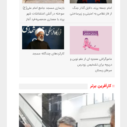
امام جمعه پرند، دلایل گذار جنگ
بازسازی مسجد جامع امام علی(ع)
از فاز نظامی به امنیتی و زیرساختی
سوخته در آتش اغتشاشات شهر
پرند با معماری منحصربه‌فرد آغاز
شد
کارکردهای چندگانه مسجد
ماموگرافی معجزه ای از علم نوین و
دریچه برای تشخیص زودرس
سرطان پستان
:: کارآفرین برتر