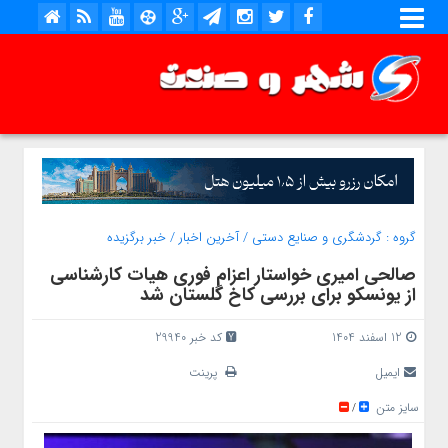
گروه :
گردشگری و صنایع دستی
/
آخرین اخبار
/
خبر برگزیده
صالحی‌ امیری خواستار اعزام فوری هیات کارشناسی
از یونسکو برای بررسی کاخ گلستان شد
12 اسفند 1404
کد خبر 29940
ایمیل
پرینت
سایز متن
/