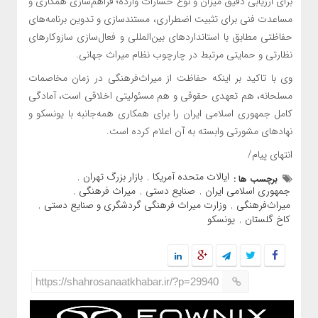
برای ارزیابی دقیق میزان و نوع خسارات وارده؛ فراهم‌سازی همکاری و
مساعدت فنی برای تثبیت اضطراری، مستندسازی و تدوین برنامه‌های
حفاظتی مطابق با استانداردهای بین‌المللی و فعال‌سازی سازوکارهای
نظارتی و حمایتی مرتبط در چارچوب نظام میراث جهانی.
وی با تاکید بر اینکه حفاظت از میراث‌فرهنگی در زمان مخاصمات
مسلحانه، هم تعهدی حقوقی و هم مسئولیتی اخلاقی است، آمادگی
کامل جمهوری اسلامی ایران را برای همکاری همه‌جانبه با یونسکو و
نهادهای مشورتی وابسته به آن اعلام کرده است.
انتهای پیام/
ایالات متحده آمریکا
بازار بزرگ تهران
برچسب ها :
,
,
جمهوری اسلامی ایران
صنایع دستی
میراث فرهنگی
,
,
,
میراث‌فرهنگی
وزارت میراث فرهنگی گردشگری و صنایع دستی
,
,
کاخ گلستان
یونسکو
,
https://shahrosanaatkhabar.ir/?p=29940