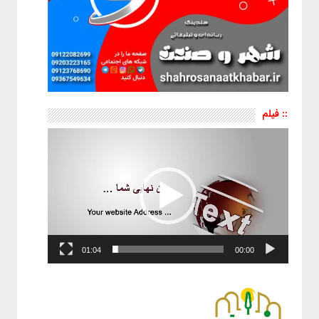
:: فیلم
نمایشگر
ویدیو
01:04
00:00