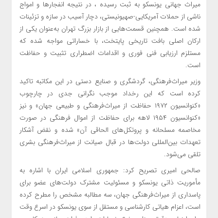
میراث جهانی یونسکو به ثبت رسیده ، در نتیجه انفجارها و امواج
ناشی از حملات آمریکایی-صهیونیستی، دچار آسیب در سازه و تزئینات
شده است. همچنین قسمت‌هایی از بازار بزرگ تهران به‌عنوان یکی از
ارکان اصلی بافت تاریخی پایتخت، با خساراتی مواجه شده که
مستلزم ارزیابی فنی فوری و اقدامات اضطراری تثبیت و حفاظت
است.
وزیر میراث‌فرهنگی، گردشگری و صنایع دستی در این مکاتبه تاکید
کرده است که این رخداد موجب نگرانی جدی در چارچوب
«کنوانسیون ۱۹۷۲ حفاظت از میراث‌فرهنگی و طبیعی جهان» و نیز
«کنوانسیون ۱۹۵۴ لاهه برای حفاظت از اموال فرهنگی در صورت
مخاصمه مسلحانه و پروتکل‌های الحاقی آن» شده و نقض آشکار
تعهدات بین‌المللی دولت‌ها در قبال صیانت از میراث‌فرهنگی بشری
تلقی می‌شود.
صالحی امیری تصریح کرد: جمهوری اسلامی ایران با اشاره به
مأموریت ذاتی یونسکو و مسئولیت مشترک دولت‌های عضو برای
پاسداری از میراث‌فرهنگی جهان، سه مطالبه مشخص را مطرح کرده
است، اعزام هیاتی کارشناسی و مستقل از سوی یونسکو در اسرع وقت