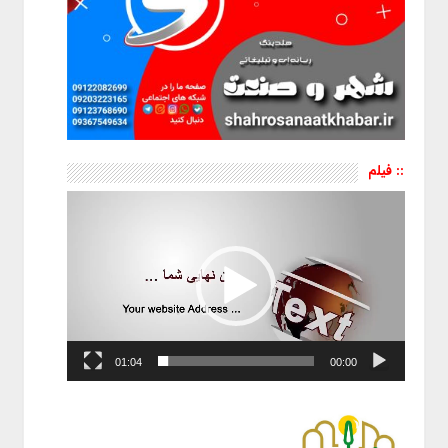
:: فیلم
نمایشگر
ویدیو
01:04
00:00