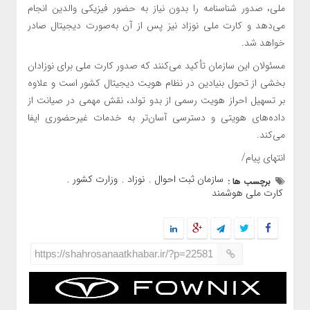
ملی، صدور شناسنامه را بدون نیاز به حضور فیزیکی والدین انجام
می‌دهد و کارت ملی نوزاد نیز پس از آن به‌صورت دیجیتال صادر
خواهد شد.
مسئولان این سازمان تأکید می‌کنند که صدور کارت ملی برای نوزادان
بخشی از تحول بنیادین در نظام هویت دیجیتال کشور است و علاوه
بر تسهیل احراز هویت رسمی از بدو تولد، نقش مهمی در صیانت از
داده‌های هویتی و دسترسی آسان‌تر به خدمات غیرحضوری ایفا
می‌کند.
انتهای پیام/
سازمان ثبت احوال
نوزاد
وزارت کشور
برچسب ها :
,
,
,
کارت ملی هوشمند
https://shahrosanaatkhabar.ir/?p=22581