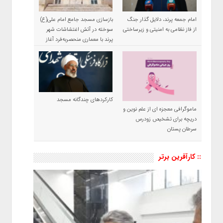
امام جمعه پرند، دلایل گذار جنگ
بازسازی مسجد جامع امام علی(ع)
از فاز نظامی به امنیتی و زیرساختی
سوخته در آتش اغتشاشات شهر
پرند با معماری منحصربه‌فرد آغاز
شد
کارکردهای چندگانه مسجد
ماموگرافی معجزه ای از علم نوین و
دریچه برای تشخیص زودرس
سرطان پستان
:: کارآفرین برتر