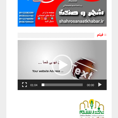
:: فیلم
نمایشگر
ویدیو
01:04
00:00