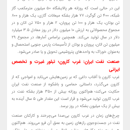
این در حالی است که روزانه هر پالایشگاه ۵۰ میلیون مترمکعب گاز
شبکه، ۴۰۰ تن گوگرد، ۷۷ هزار بشکه میعانات گازی، یک هزار و ۸۰۰
تن بوتان، یک هزار و ۱۰۰ تن پروپان، ۲ هزار و ۷۵۰ تن اتان و در
مجموع محصولاتی به ارزش ۱۰ میلیون دلار در روز معادل ۳.۵ میلیارد
دلار در سال تولید می‌کند. همچنین براساس آمارها، در مجموع ۲۹
میلیون تن اتان، پروپان و بوتان از تأسیسات پارس جنوبی استحصال و
به‌عنوان خوراک به واحدهای پتروشیمی تحویل و یا صادر می‌شود.
صنعت نفت ایران: غرب کارون؛ تبلور غیرت و تخصص
ایرانی
غرب کارون با آفتاب داغی که بر زمین‌هایش می‌تابد و امواجی که از
کارون می‌گذرد، داستانی حماسی و باشکوه از صنعت نفت ایران
حکایت می‌کند؛ هم‌اکنون روزانه بیش از ۳۵۰ هزار بشکه نفت در
غرب کارون تولید می‌شود و قرار است این مقدار طی ۵ سال آینده به
بیش از یک میلیون بشکه در روز برسد.
چرخ‌های زمان در غرب کارون بی‌صدا می‌چرخند و کارکنان صنعت
نفت در جست‌وجوی رازهای زمین به عمق آن فرو می‌روند. هم‌اکنون
هر ضربه مته دکل‌های حفاری فعال در این منطقه در دل خاک،