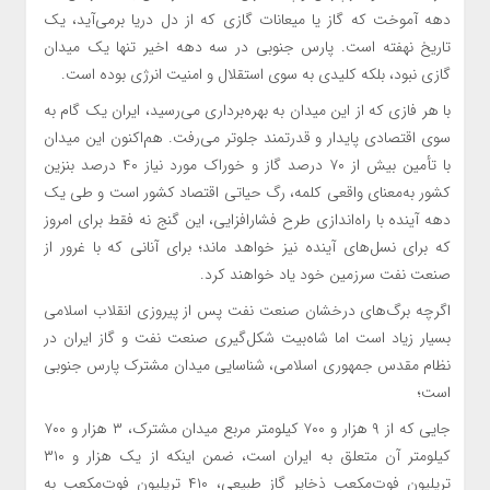
دهه آموخت که گاز یا میعانات گازی که از دل دریا برمی‌آید، یک
تاریخ نهفته است. پارس جنوبی در سه دهه اخیر تنها یک میدان
گازی نبود، بلکه کلیدی به سوی استقلال و امنیت انرژی بوده است.
با هر فازی که از این میدان به بهره‌برداری می‌رسید، ایران یک گام به
سوی اقتصادی پایدار و قدرتمند جلوتر می‌رفت. هم‌اکنون این میدان
با تأمین بیش از ۷۰ درصد گاز و خوراک مورد نیاز ۴۰ درصد بنزین
کشور به‌معنای واقعی کلمه، رگ حیاتی اقتصاد کشور است و طی یک
دهه آینده با راه‌اندازی طرح فشارافزایی، این گنج نه فقط برای امروز
که برای نسل‌های آینده نیز خواهد ماند؛ برای آنانی که با غرور از
صنعت نفت سرزمین خود یاد خواهند کرد.
اگرچه برگ‌های درخشان صنعت نفت پس از پیروزی انقلاب اسلامی
بسیار زیاد است اما شاه‌بیت شکل‌گیری صنعت نفت و گاز ایران در
نظام مقدس جمهوری اسلامی، شناسایی میدان مشترک پارس جنوبی
است؛
جایی که از ۹ هزار و ۷۰۰ کیلومتر مربع میدان مشترک، ۳ هزار و ۷۰۰
کیلومتر آن متعلق به ایران است، ضمن اینکه از یک هزار و ۳۱۰
تریلیون فوت‌مکعب ذخایر گاز طبیعی، ۴۱۰ تریلیون فوت‌مکعب به