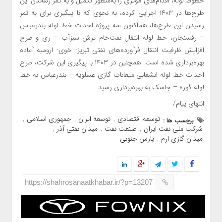
خطوط لوله، اقدام‌های مؤثری را به‌منظور تکمیل و به ثمر رساندن این
طرح‌ها در ۱۴۰۳ اجرایی کرده، به‌ نحوی که با پیگیری برای به ثمر
رسیدن این طرح‌ها، هم‌اکنون سه پروژه احداث خط لوله بندرعباس
– رفسنجان، خط لوله انتقال نفت‌خام ترش سبزآب – ری و طرح
افزایش ظرفیت انتقال فرآورده‌های نفتی تبریز- خوی- ارومیه آماده
بهره‌برداری شده است. همچنین در ۱۴۰۳ با پیگیری این شرکت، طرح
احداث خط لوله انشعابی میعانات گازی عسلویه – بندرعباس به خط
لوله گوره‌ – جاسک به بهره‌برداری رسید.
انتهای پیام/
توسعه اقتصادی
توسعه ایران
جمهوری اسلامی
برچسب ها :
,
,
,
شرکت ملی نفت ایران
صنعت نفت
میدان نفتی آذر
,
,
,
میدان گازی ارم
پارس جنوبی
,
https://shahrosanaatkhabar.ir/?p=13207