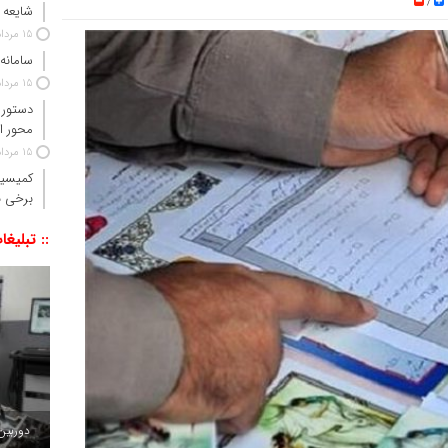
/
شایعه 
15 مرداد 1405
سامانه
15 مرداد 1405
دستور 
محور ا
15 مرداد 1405
کمیسیو
برخی ن
:: تبلیغا
دوربین