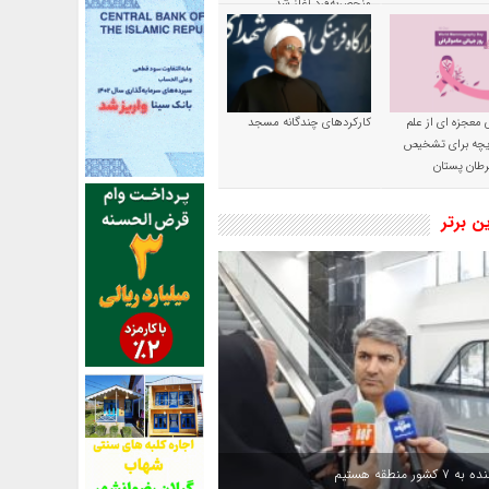
منحصربه‌فرد آغاز شد
 معجزه ای از علم
کارکردهای چندگانه مسجد
ریچه برای تشخیص
طان پستان
ین برتر
کشور منطقه هستیم