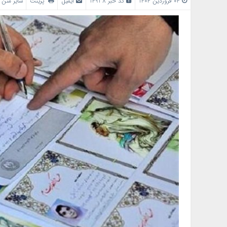
04 فروردین 1404
کد خبر 14938
ایمیل
پرینت
سایز متن