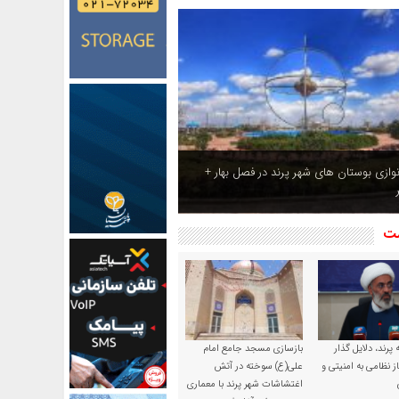
ازی بوستان های شهر پرند در فصل بهار +
شت
پرند، دلایل گذار
بازسازی مسجد جامع امام
ز نظامی به امنیتی و
علی(ع) سوخته در آتش
اغتشاشات شهر پرند با معماری