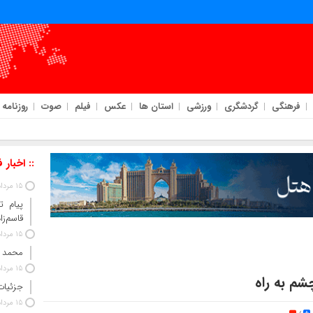
فرهنگی
گردشگری
ورزشی
استان ها
عکس
فیلم
صوت
روزنامه
:: اخبار 
15 مرداد 1405
پیام ت
قاسم‌زا
15 مرداد 1405
محمد 
15 مرداد 1405
چشم به راه
جزئیات
15 مرداد 1405