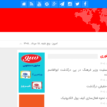
امروز : پنج شنبه, ۱۵ مرداد , ۱۴۰۵ .::. برابر با : Thursday, 6 August , 2026 .::. اخبار منتشر شده : 0 خبر
فوری
سلیت وزیر فرهنگ در پی درگذشت ابوالقاسم
ده
حقیقی درگذشت
 نحوه فعال‌سازی کیف پول الکترونیک