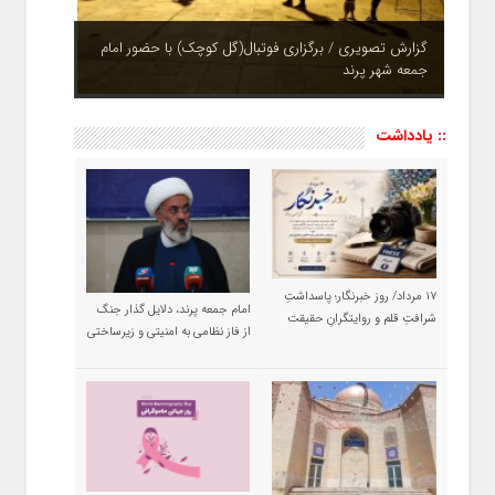
چشم نوازی بوستان های شهر پرند در فصل بهار + تصاویر
:: یادداشت
۱۷ مرداد/ روز خبرنگار؛ پاسداشتِ
امام جمعه پرند، دلایل گذار جنگ
شرافتِ قلم و روایتگرانِ حقیقت
از فاز نظامی به امنیتی و زیرساختی