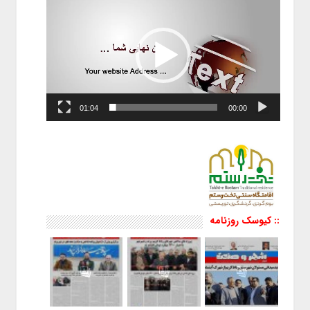
01:04
00:00
:: کیوسک روزنامه