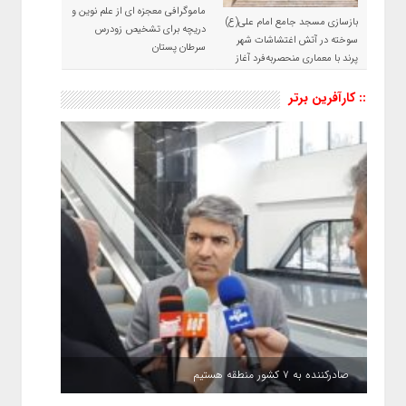
ماموگرافی معجزه ای از علم نوین و
بازسازی مسجد جامع امام علی(ع)
دریچه برای تشخیص زودرس
سوخته در آتش اغتشاشات شهر
سرطان پستان
پرند با معماری منحصربه‌فرد آغاز
شد
:: کارآفرین برتر
صادرکننده به ۷ کشور منطقه هستیم