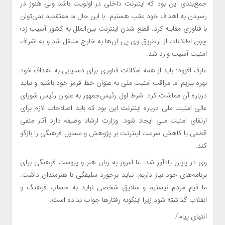
جمع‌بندی این بود که اینترنت داخلی در اولویت باشد ولی هنوز در
رسیدن به اهداف خود عقب هستیم. با این حال ما معتقدیم نمی‌توان
با فناوری مقابله کرد. قطع شدن اینترنت بین‌الملل به کشور آسیب زد؛
چون اطلاعات از ازطریق وی پی ان‌ها به خارج منتقل شد و به اشراف
امنیت آسیب وارد شد.
عارف افزود: باید از همه امکانات فناوری برای دستیابی به اهداف خود
بهره ببریم اما مراقب امنیت ملی به عنوان خط قرمز خود باشیم و نباید
درباره آن مماشات کرد. شرط اول رئیس‌جمهور به عنوان رئیس شورای
عالی امنیت ملی درباره اینترنت این بود که باید اصلاحات لازم برای
ارتقای امنیت ملی ایجاد شود. وزارت ارشاد وظیفه دارد آثار منفی
قطعی یا کاهش سرعت اینترنت بر پژوهش و مسایل فرهنگی را بازگو
کند.
وی در پایان یادآور شد: ما امروز به زبان هنر و پیوست فرهنگی برای
برنامه‌های خود نیاز داریم. نباید برخورد سلیقگی با هنرمندان داشت.
ما قیم مردم نیستیم و سلایق شخصی نباید به حساب فرهنگ و
انقلاب گذاشته شود زیرا اینگونه رفتارها جواب نداده است.
انتهای پیام/