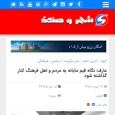
گروه :
آخرین اخبار
/
خبر برگزیده
/
سیاسی
/
فرهنگی
عارف: نگاه قیم مآبانه به مردم و اهل فرهنگ کنار
گذاشته شود
27 خرداد 1405
کد خبر 34895
ایمیل
پرینت
سایز متن
/