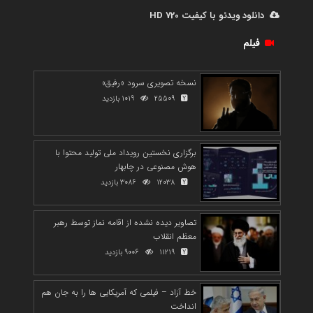
دانلود ویدئو با کیفیت 720 HD
فیلم
نسخه تصویری سرود «رفیق»
25509
1019 بازدید
برگزاری نخستین رویداد ملی تولید محتوا با
هوش مصنوعی در چابهار
12038
3086 بازدید
تصاویر دیده نشده از اقامه نماز توسط رهبر
معظم انقلاب
11219
9006 بازدید
خط آزاد – فیلمی که آمریکایی ها را به جان هم
انداخت