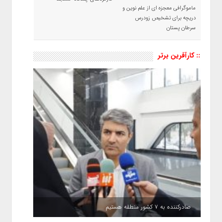
ماموگرافی معجزه ای از علم نوین و
دریچه برای تشخیص زودرس
سرطان پستان
:: کارآفرین برتر
صادرکننده به ۷ کشور منطقه هستیم