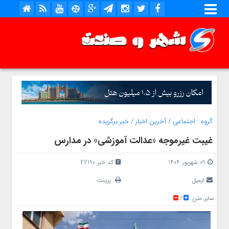
گروه :
اجتماعی
/
آخرین اخبار
/
خبر برگزیده
غیبت غیرموجه «عدالت آموزشی» در مدارس
09 شهریور 1404
کد خبر 22190
ایمیل
پرینت
سایز متن
/