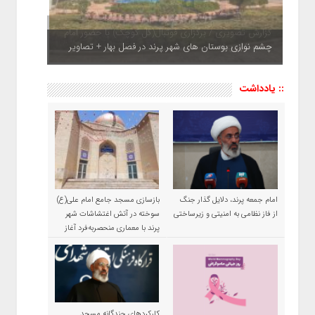
چشم نوازی بوستان های شهر پرند در فصل بهار + تصاویر
:: یادداشت
امام جمعه پرند، دلایل گذار جنگ
بازسازی مسجد جامع امام علی(ع)
از فاز نظامی به امنیتی و زیرساختی
سوخته در آتش اغتشاشات شهر
پرند با معماری منحصربه‌فرد آغاز
شد
کارکردهای چندگانه مسجد