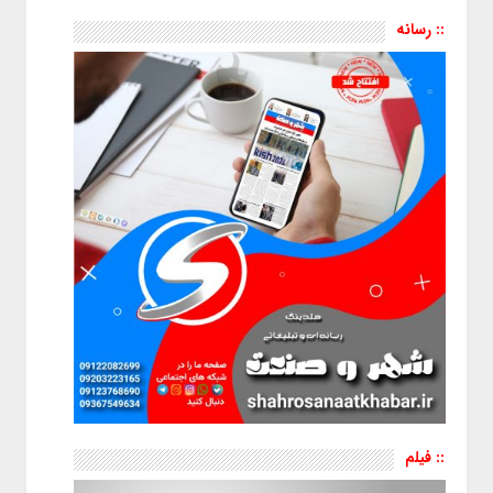
:: رسانه
:: فیلم
نمایشگر