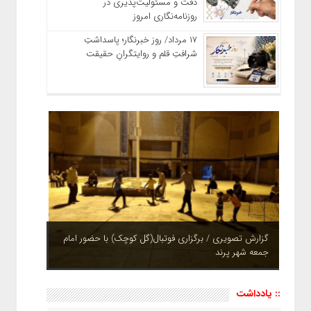
دقت و مسئولیت‌پذیری در
روزنامه‌نگاری امروز
۱۷ مرداد/ روز خبرنگار؛ پاسداشتِ
شرافتِ قلم و روایتگرانِ حقیقت
گزارش تصویری / برگزاری فوتبال(گل کوچک) با حضور امام
جمعه شهر پرند
چشم نوازی بوستان های شهر پرند در فصل بهار + تصاویر
:: یادداشت