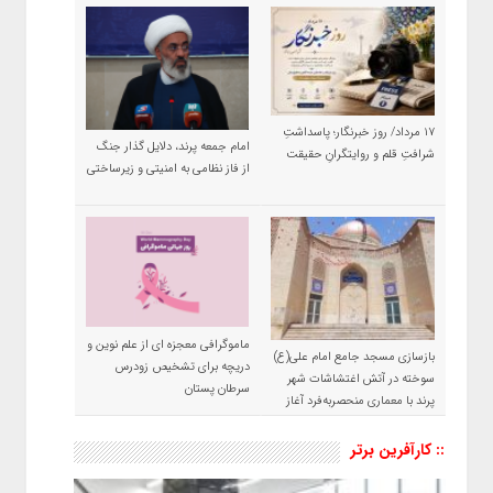
۱۷ مرداد/ روز خبرنگار؛ پاسداشتِ
امام جمعه پرند، دلایل گذار جنگ
شرافتِ قلم و روایتگرانِ حقیقت
از فاز نظامی به امنیتی و زیرساختی
ماموگرافی معجزه ای از علم نوین و
بازسازی مسجد جامع امام علی(ع)
دریچه برای تشخیص زودرس
سوخته در آتش اغتشاشات شهر
سرطان پستان
پرند با معماری منحصربه‌فرد آغاز
شد
:: کارآفرین برتر