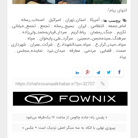
انتهای پیام/
آمریکا
استان_تهران
اسرائیل
اصحاب_رسانه
برچسب ها :
,
,
,
,
امام_جمعه
انتظامی
ایران
بسیج_رسانه
تجمع
تجمع_خیابانی
,
,
,
,
,
,
تکریم
جنگ_رمضان
رباط‌کریم
سردار_قربان‌محمد_ولی‌زاده
,
,
,
,
سرهنگ_سیدمحسن_حسینی
سرگرد_علی_پایخوان
سپاه
,
,
,
سپاه_حیدر_کرار_ع
سپاه_سیدالشهداء_ع
شرکت_عمران
شهرداری
,
,
,
,
صمت
قضایی
مردمی
معارفه
میدان_نبرد
نماینده_مجلس
,
,
,
,
,
,
پرند
https://shahrosanaatkhabar.ir/?p=32707
« پلیس راه؛ جاده چالوس از ساعت ۱۷ یک‌طرفه می‌شود
پیروزی نهایی با اتکاء به سه سنگر اصلی نزدیک است + عکس »