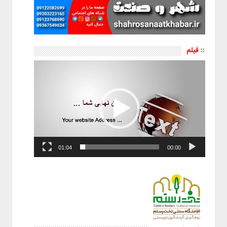
:: فیلم
نمایشگر
ویدیو
01:04
00:00