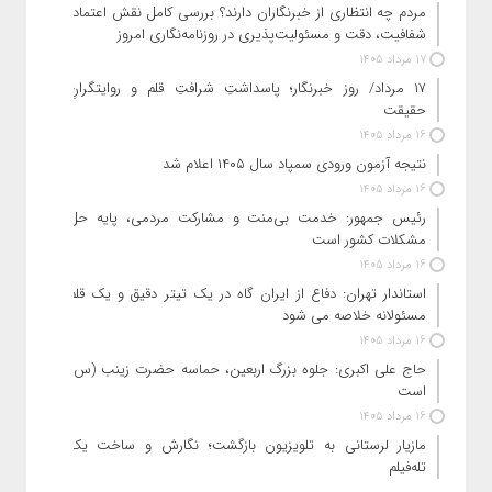
مردم چه انتظاری از خبرنگاران دارند؟ بررسی کامل نقش اعتماد،
شفافیت، دقت و مسئولیت‌پذیری در روزنامه‌نگاری امروز
17 مرداد 1405
۱۷ مرداد/ روز خبرنگار؛ پاسداشتِ شرافتِ قلم و روایتگرانِ
حقیقت
16 مرداد 1405
نتیجه آزمون ورودی سمپاد سال ۱۴۰۵ اعلام شد
16 مرداد 1405
رئیس جمهور: خدمت بی‌منت و مشارکت مردمی، پایه حل
مشکلات کشور است
16 مرداد 1405
استاندار تهران: دفاع از ایران گاه در یک تیتر دقیق و یک قلم
مسئولانه خلاصه می شود
16 مرداد 1405
حاج‌ علی‌ اکبری: جلوه بزرگ اربعین، حماسه حضرت زینب (س)
است
16 مرداد 1405
مازیار لرستانی به تلویزیون بازگشت؛ نگارش و ساخت یک
تله‌فیلم