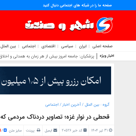
صفحه ما را در شبکه های اجتماعی دنبال کنید
صفحه اصلی
ایران
سیاسی
اقتصادی
اجتماعی
بین الملل
اخبار ویژه
پزشکیان: جامعه امروز بیش از هر زمان به همدلی و اخلاق ق
گروه :
بین الملل
/
آخرین اخبار
/
اجتماعی
قحطی در نوار غزه؛ تصاویر دردناک مردمی که د
31 تیر 1404
کد خبر 20526
ایمیل
پرینت
سایز متن
/