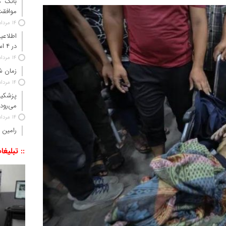
موافقت
14 مرداد 1405
اطلاعی
در ۴ استان جنوبی کشور
14 مرداد 1405
زمان شا
14 مرداد 1405
پزشکیا
می‌رود
14 مرداد 1405
رامین 
:: تبلیغا