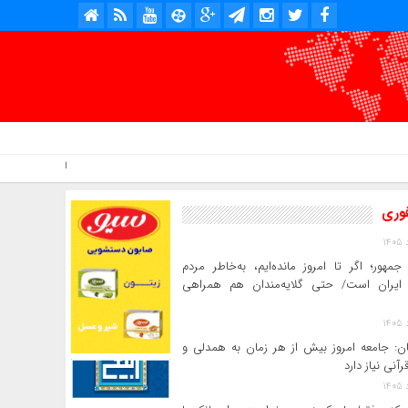
امروز : پنج شنبه, ۱۵ مرداد , ۱۴۰۵ .::. برابر با : Thursday, 6 August , 2026 .::. اخبار منتشر شده : 0 خبر
فوری
جمهور؛ اگر تا امروز مانده‌ایم، به‌خاطر مردم
ایران است/ حتی گلایه‌مندان هم همراهی
ن: جامعه امروز بیش از هر زمان به همدلی و
رآنی نیاز دارد