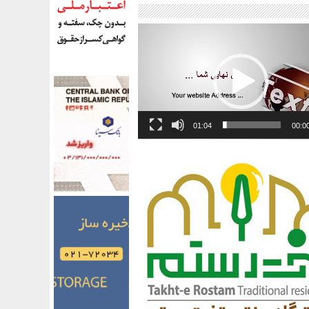
01:04
00:0