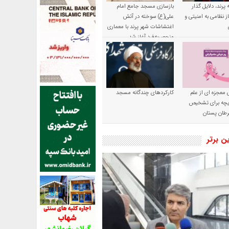
پرند، دلایل گذار
بازسازی مسجد جامع امام
ز نظامی به امنیتی و
علی(ع) سوخته در آتش
اغتشاشات شهر پرند با معماری
منحصربه‌فرد آغاز شد
 معجزه ای از علم
کارکردهای چندگانه مسجد
ریچه برای تشخیص
طان پستان
ین برتر