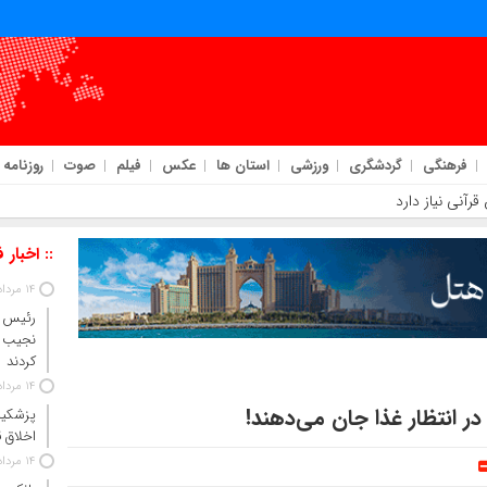
فرهنگی
گردشگری
ورزشی
استان ها
عکس
فیلم
صوت
روزنامه
رآنی نیاز دارد
:: اخبار 
14 مرداد 1405
رئیس‌ 
نجیب 
کردند
14 مرداد 1405
ر انتظار غذا جان می‌دهند!
پزشکیا
اخلاق ق
14 مرداد 1405