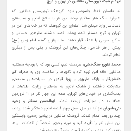
انهدام شبکه تروریستی منافقین در تهران و کرج
اما داستان فقط جاسوسی نبود. گروهک تروریستی منافقین که
همواره سگ هار استکبار بوده، این بار با سلاح لانچر و بمب‌های
دست‌ساز وارد میدان شد. اعضای این گروهک که در خانه‌های امن در
تهران و کرج مستقر شده بودند، قصد داشتند مقرهای حساس و
اماکن عمومی را هدف قرار دهند. اما سربازان گمنام امام زمان (عج)
پیش از هر اقدامی، چنگال‌های این گروهک را یکی پس از دیگری
قطع کردند.
محمد تقوی سنگ‌دهی
، سردسته تیم، کسی بود که با بودجه مستقیم
منافقین خانه امن تهیه کرد و لانچرها را ساخت. وی به همراه
اکبر
دانشورکار
و
بابک علی‌پور
و
پویا قبادی
در عملیات‌های متعددی
مشارکت داشتند؛ از شلیک لانچر به ساختمان وزارت اطلاعات تا
بمب‌گذاری در خیابان‌های تهران. همه این چهار نفر در ۱۱ فروردین
۱۴۰۵ به دار مجازات آویخته شدند.
ابوالحسن منتظر
و
وحید
بنی‌عامریان
نیز که در حال حمل چهار قبضه لانچر دستگیر شده بودند،
چند روز بعد اعدام شدند. گروهک منافقین در پیامی رسمی، وابستگی
این شش نفر را تأیید کرد و مریم رجوی شخصاً از اقدامات آن‌ها
تقدیر کرد. تقدیری که به قیمت جان آن‌ها تمام شد.