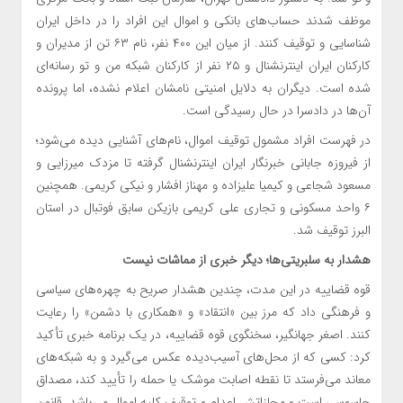
موظف شدند حساب‌های بانکی و اموال این افراد را در داخل ایران
شناسایی و توقیف کنند. از میان این ۴۰۰ نفر، نام ۶۳ تن از مدیران و
کارکنان ایران اینترنشنال و ۲۵ نفر از کارکنان شبکه من و تو رسانه‌ای
شده است. دیگران به دلایل امنیتی نامشان اعلام نشده، اما پرونده
آن‌ها در دادسرا در حال رسیدگی است.
در فهرست افراد مشمول توقیف اموال، نام‌های آشنایی دیده می‌شود؛
از فیروزه جابانی خبرنگار ایران اینترنشنال گرفته تا مزدک میرزایی و
مسعود شجاعی و کیمیا علیزاده و مهناز افشار و نیکی کریمی. همچنین
۶ واحد مسکونی و تجاری علی کریمی بازیکن سابق فوتبال در استان
البرز توقیف شد.
هشدار به سلبریتی‌ها؛ دیگر خبری از مماشات نیست
قوه قضاییه در این مدت، چندین هشدار صریح به چهره‌های سیاسی
و فرهنگی داد که مرز بین «انتقاد» و «همکاری با دشمن» را رعایت
کنند. اصغر جهانگیر، سخنگوی قوه قضاییه، در یک برنامه خبری تأکید
کرد: کسی که از محل‌های آسیب‌دیده عکس می‌گیرد و به شبکه‌های
معاند می‌فرستد تا نقطه اصابت موشک یا حمله را تأیید کند، مصداق
جاسوسی است و مجازاتش اعدام و توقیف کلیه اموال می‌باشد. قانون