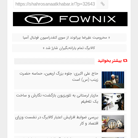
https://shahrosanaatkhabar.ir/?p=32643
« محرومیت علیرضا بیرانوند از سوی کنفدراسیون فوتبال آسیا
کالابرگ تمام یارانه‌بگیران شارژ شد »
بیشتر بخوانید
حاج‌ علی‌ اکبری: جلوه بزرگ اربعین، حماسه حضرت
زینب (س) است
مازیار لرستانی به تلویزیون بازگشت؛ نگارش و ساخت
یک تله‌فیلم
بررسی ضوابط افزایش اعتبار کالابرگ در نشست وزرای
اقتصاد و کار