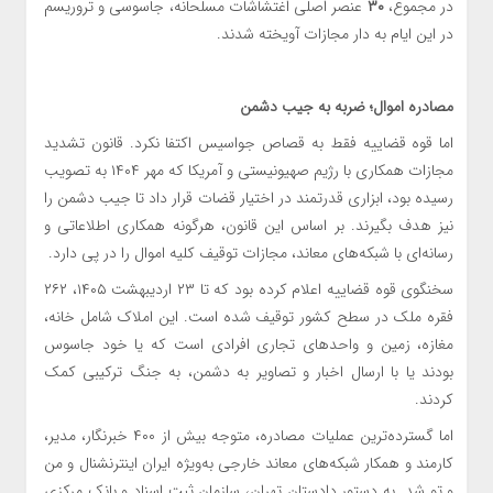
در مجموع،
۳۰
عنصر اصلی اغتشاشات مسلحانه، جاسوسی و تروریسم
در این ایام به دار مجازات آویخته شدند.
مصادره اموال؛ ضربه به جیب دشمن
اما قوه قضاییه فقط به قصاص جواسیس اکتفا نکرد. قانون تشدید
مجازات همکاری با رژیم صهیونیستی و آمریکا که مهر ۱۴۰۴ به تصویب
رسیده بود، ابزاری قدرتمند در اختیار قضات قرار داد تا جیب دشمن را
نیز هدف بگیرند. بر اساس این قانون، هرگونه همکاری اطلاعاتی و
رسانه‌ای با شبکه‌های معاند، مجازات توقیف کلیه اموال را در پی دارد.
سخنگوی قوه قضاییه اعلام کرده بود که تا ۲۳ اردیبهشت ۱۴۰۵، ۲۶۲
فقره ملک در سطح کشور توقیف شده است. این املاک شامل خانه،
مغازه، زمین و واحدهای تجاری افرادی است که یا خود جاسوس
بودند یا با ارسال اخبار و تصاویر به دشمن، به جنگ ترکیبی کمک
کردند.
اما گسترده‌ترین عملیات مصادره، متوجه بیش از ۴۰۰ خبرنگار، مدیر،
کارمند و همکار شبکه‌های معاند خارجی به‌ویژه ایران اینترنشنال و من
و تو شد. به دستور دادستان تهران، سازمان ثبت اسناد و بانک مرکزی