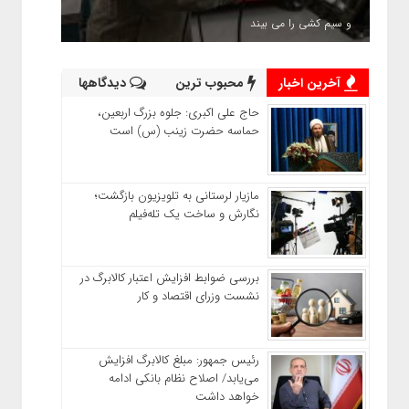
و سیم کشی را می بیند
آخرین اخبار
محبوب ترین
دیدگاهها
حاج‌ علی‌ اکبری: جلوه بزرگ اربعین،
حماسه حضرت زینب (س) است
مازیار لرستانی به تلویزیون بازگشت؛
نگارش و ساخت یک تله‌فیلم
بررسی ضوابط افزایش اعتبار کالابرگ در
نشست وزرای اقتصاد و کار
رئیس‌ جمهور: مبلغ کالابرگ افزایش
می‌یابد/ اصلاح نظام بانکی ادامه
خواهد داشت