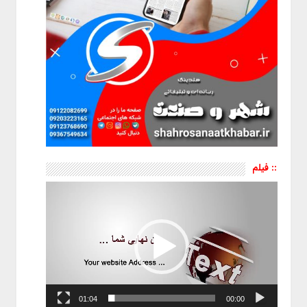
:: فیلم
نمایشگر
ویدیو
01:04
00:00