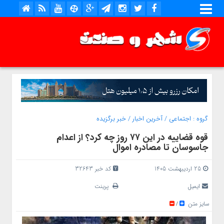
گروه :
اجتماعی
/
آخرین اخبار
/
خبر برگزیده
قوه قضاییه در این ۷۷ روز چه کرد؟ از اعدام
جاسوسان تا مصادره اموال
25 اردیبهشت 1405
کد خبر 32643
ایمیل
پرینت
سایز متن
/