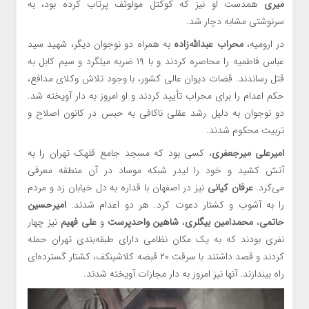
میری
همدست او نیز که کوکتل مولوتف پرتاب کرده بود، به
سرنوشتی مشابه دچار شد.
در ارومیه،
محراب عبدالله‌زاده
به همراه دو نوجوان دیگر، شهید سید
عباس فاطمیه را محاصره کردند و با ۱۹ ضربه میلگرد و سیم کابل به
قتل رساندند. قضات دیوان عالی کشور، با وجود تلاش وکلای مدافع،
حکم اعدام را برای محراب تأیید کردند و او امروز به دار آویخته شد.
دو نوجوان به دلیل رشد عقلی ناکافی به حبس در کانون اصلاح و
تربیت محکوم شدند.
امیرعلی میرجعفری
، کسی بود که مسجد جامع قلهک تهران را به
آتش کشید و خود را لیدر شبکه موساد در آن منطقه معرفی
می‌کرد.
عرفان کیانی
نیز در اصفهان با قداره به دل خیابان زد و مردم
را به آشوب و کشتار دعوت کرد. هر دو اعدام شدند.
امیرحسین
حاتمی
،
محمدامین بیگلری
،
شاهین واحدپرست
و
علی فهیم
نیز چهار
نفری بودند که به یک مکان نظامی دارای طبقه‌بندی تهران حمله
کردند و قصد داشتند با سرقت ۲۰ قبضه کلاشینکف، کشتار گسترده‌ای
راه بیندازند. آنها نیز امروز به دار مجازات آویخته شدند.