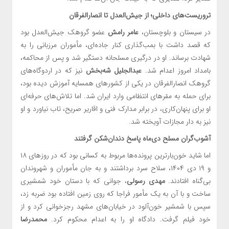
تروریست‌های داخلی؛ از جیش‌العدل تا انصارالفرقان
در سیستان و بلوچستان،
عامر رامش
عضو گروهک جیش‌العدل بود
که قصد داشت با بمب‌گذاری کنار جاده‌ای، مأموران مرزبانی را به
شهادت برساند. او در درگیری مسلحانه دستگیر شد و پس از محاکمه،
بامداد امروز اعدام شد.
عبدالجلیل شه‌بخش
نیز که در اردوگاه‌های
گروهک انصارالفرقان در یکی از کشورهای همسایه آموزش دیده بود،
برای حمله به مقرهای انتظامی وارد ایران شد. اما تلاش‌های حرفه‌ای
او برای پنهان‌کاری، در برابر مدارک فنی و اقاریر صریح، تاب نیاورد و او
نیز به دار مجازات آویخته شد.
آشوب‌گران مسلح دی‌ماه پاسخ دندان‌شکن گرفتند
اما شاید خون‌بارترین پرونده‌ها مربوط به کسانی بود که در روزهای ۱۸
و ۱۹ دی ۱۴۰۴، سلاح سرد برداشتند و به جان مأموران و شهروندان
بی‌گناه افتادند.
مهدی رسولی
، جوانی که با دستان خود شمشیری
ساخت و با آن به یک مأمور فراجا که روی زمین افتاده بود ضربه زد،
سپس با شمشیر خون‌آلود در خیابان‌های مشهد رجزخوانی کرد و از
خود فیلم گرفت. دادگاه او را به اعدام محکوم کرد.
محمدرضا