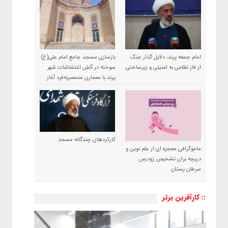
امام جمعه پرند، دلایل گذار جنگ
بازسازی مسجد جامع امام علی(ع)
از فاز نظامی به امنیتی و زیرساختی
سوخته در آتش اغتشاشات شهر
پرند با معماری منحصربه‌فرد آغاز
شد
کارکردهای چندگانه مسجد
ماموگرافی معجزه ای از علم نوین و
دریچه برای تشخیص زودرس
سرطان پستان
:: کارآفرین برتر