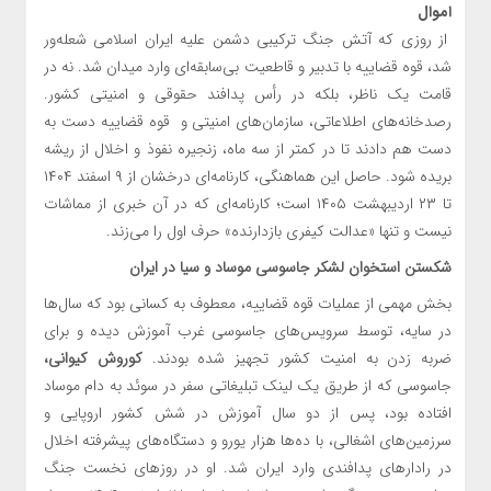
اموال
از روزی که آتش جنگ ترکیبی دشمن علیه ایران اسلامی شعله‌ور
شد، قوه قضاییه با تدبیر و قاطعیت بی‌سابقه‌ای وارد میدان شد. نه در
قامت یک ناظر، بلکه در رأس پدافند حقوقی و امنیتی کشور.
رصدخانه‌های اطلاعاتی، سازمان‌های امنیتی و قوه قضاییه دست به
دست هم دادند تا در کمتر از سه ماه، زنجیره نفوذ و اخلال از ریشه
بریده شود. حاصل این هماهنگی، کارنامه‌ای درخشان از ۹ اسفند ۱۴۰۴
تا ۲۳ اردیبهشت ۱۴۰۵ است؛ کارنامه‌ای که در آن خبری از مماشات
نیست و تنها «عدالت کیفری بازدارنده» حرف اول را می‌زند.
شکستن استخوان لشکر جاسوسی موساد و سیا در ایران
بخش مهمی از عملیات قوه قضاییه، معطوف به کسانی بود که سال‌ها
در سایه، توسط سرویس‌های جاسوسی غرب آموزش دیده و برای
ضربه زدن به امنیت کشور تجهیز شده بودند.
کوروش کیوانی،
جاسوسی که از طریق یک لینک تبلیغاتی سفر در سوئد به دام موساد
افتاده بود، پس از دو سال آموزش در شش کشور اروپایی و
سرزمین‌های اشغالی، با ده‌ها هزار یورو و دستگاه‌های پیشرفته اخلال
در رادارهای پدافندی وارد ایران شد. او در روزهای نخست جنگ