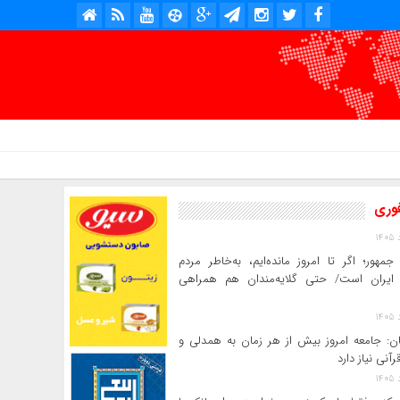
امروز : پنج شنبه, ۱۵ مرداد , ۱۴۰۵ .::. برابر با : Thursday, 6 August , 2026 .::. اخبار منتشر شده : 0 خبر
فوری
جمهور؛ اگر تا امروز مانده‌ایم، به‌خاطر مردم
ایران است/ حتی گلایه‌مندان هم همراهی
ن: جامعه امروز بیش از هر زمان به همدلی و
رآنی نیاز دارد