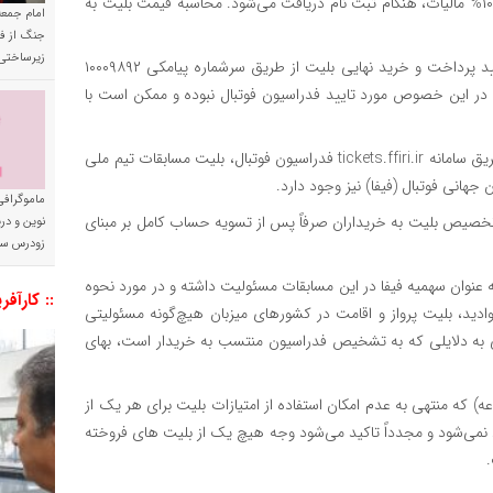
۴. بهای بلیت، معادل ریالی نرخ مصوب فیفا بعلاوه ١٠% کارمزد و ۱۰% مالیات، هنگام ثبت نام دریافت می‌شود. محاسبه قیمت بلیت به
امام جمعه 
جنگ از فا
زیرساختی
۵. اطلاع رسانی در خصوص تکمیل فرایند ثبت نام، همچنین تایید پرداخت و خرید نهایی بلیت از طریق سرشماره پیامکی ١٠٠٠٩٨٩٢
ر این خصوص مورد تایید فدراسیون فوتبال نبوده و ممکن است با
۶. هواداران تیم ملی فوتبال جمهوری اسلامی ایران می‌توانند از طریق سامانه tickets.ffiri.ir فدراسیون فوتبال، بلیت مسابقات تیم ملی
جهانی فوتبال (فیفا) نیز وجود دارد.
ماموگرافی
 تخصیص بلیت به خریداران صرفاً پس از تسویه حساب کامل بر مبنای
نوین و د
زودرس سر
 عنوان سهمیه فیفا در این مسابقات مسئولیت داشته و در مورد نحوه
:: کارآفر
دید، بلیت پرواز و اقامت در کشورهای میزبان هیچ‌گونه مسئولیتی
ی به دلایلی که به تشخیص فدراسیون منتسب به خریدار است، بهای
ه) که منتهی به عدم امکان استفاده از امتیازات بلیت برای هر یک از
اد نمی‌شود و مجدداً تاکید می‌شود وجه هیچ یک از بلیت های فروخته