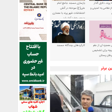
پرند، دلایل گذار
بازسازی مسجد جامع امام
ز نظامی به امنیتی و
علی(ع) سوخته در آتش
اغتشاشات شهر پرند با معماری
منحصربه‌فرد آغاز شد
 معجزه ای از علم
کارکردهای چندگانه مسجد
ریچه برای تشخیص
طان پستان
ین برتر