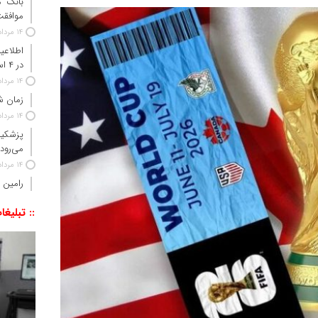
موافقت
14 مرداد 1405
اطلاعی
در ۴ استان جنوبی کشور
14 مرداد 1405
زمان شا
14 مرداد 1405
پزشکیا
می‌رود
14 مرداد 1405
رامین 
:: تبلیغا