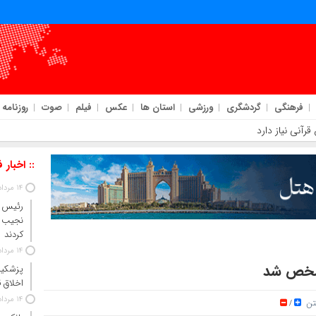
فرهنگی
گردشگری
ورزشی
استان ها
عکس
فیلم
صوت
روزنامه
رآنی نیاز دارد
:: اخبار 
14 مرداد 1405
رئیس‌ 
نجیب 
کردند
14 مرداد 1405
مشخص شد
پزشکیا
اخلاق ق
14 مرداد 1405
متن
/