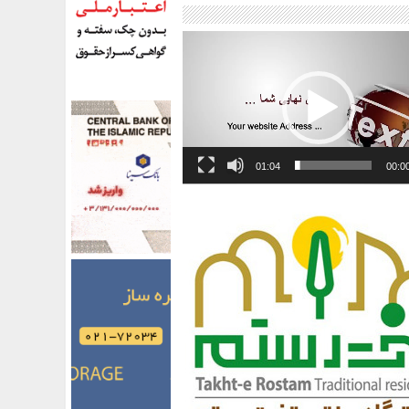
01:04
00:0