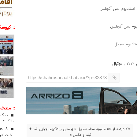
:: کیوسک
2
فوتبال
,
https://shahrosanaatkhabar.ir/?p=32873
:: منتخ
بانک‌ها 
۸ ه
۷۵ درصد از ۱۵۰ مصوبه ستاد تسهیل شهرستان رباط‌کریم اجرایی شد +
اختصاص 
فیلم و عکس »