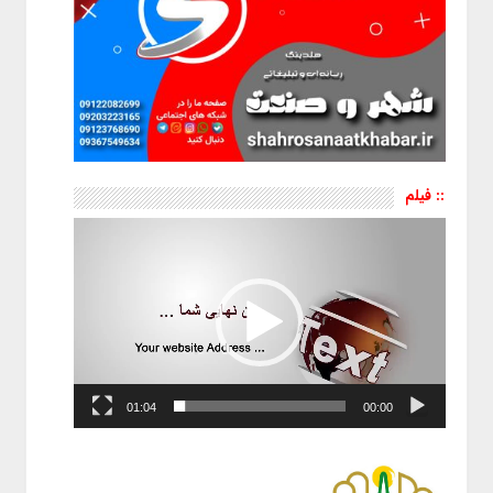
:: فیلم
نمایشگر
ویدیو
01:04
00:00