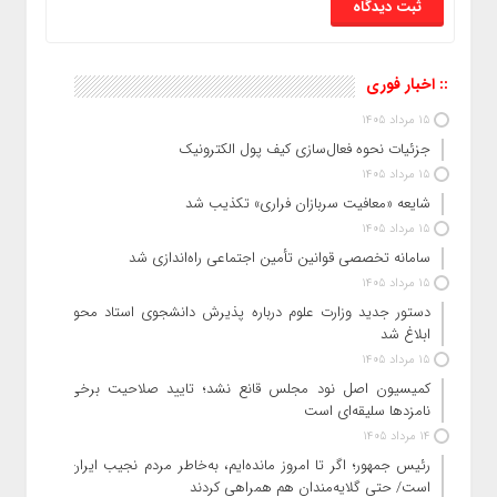
:: اخبار فوری
15 مرداد 1405
جزئیات نحوه فعال‌سازی کیف پول الکترونیک
15 مرداد 1405
شایعه «معافیت سربازان فراری» تکذیب شد
15 مرداد 1405
سامانه تخصصی قوانین تأمین اجتماعی راه‌اندازی شد
15 مرداد 1405
دستور جدید وزارت علوم درباره پذیرش دانشجوی استاد محور
ابلاغ شد
15 مرداد 1405
کمیسیون اصل نود مجلس قانع نشد؛ تایید صلاحیت برخی
نامزدها سلیقه‌ای است
14 مرداد 1405
رئیس‌ جمهور؛ اگر تا امروز مانده‌ایم، به‌خاطر مردم نجیب ایران
است/ حتی گلایه‌مندان هم همراهی کردند