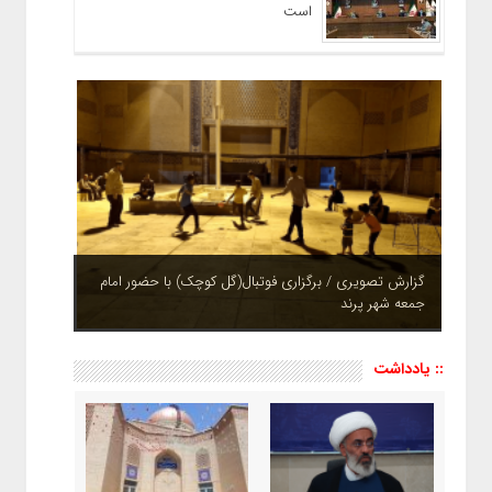
است
گزارش تصویری / برگزاری فوتبال(گل کوچک) با حضور امام
جمعه شهر پرند
چشم نوازی بوستان های شهر پرند در فصل بهار + تصاویر
:: یادداشت