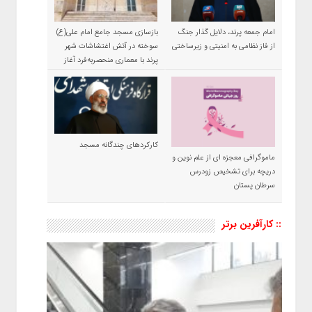
امام جمعه پرند، دلایل گذار جنگ
بازسازی مسجد جامع امام علی(ع)
از فاز نظامی به امنیتی و زیرساختی
سوخته در آتش اغتشاشات شهر
پرند با معماری منحصربه‌فرد آغاز
شد
کارکردهای چندگانه مسجد
ماموگرافی معجزه ای از علم نوین و
دریچه برای تشخیص زودرس
سرطان پستان
:: کارآفرین برتر