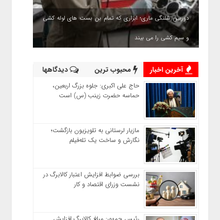
دوربین شلنگی ماری؛ ابزاری که تمام بن بست های لوله کشی
و سیم کشی را می بیند
آخرین اخبار
محبوب ترین
دیدگاهها
حاج‌ علی‌ اکبری: جلوه بزرگ اربعین،
حماسه حضرت زینب (س) است
مازیار لرستانی به تلویزیون بازگشت؛
نگارش و ساخت یک تله‌فیلم
بررسی ضوابط افزایش اعتبار کالابرگ در
نشست وزرای اقتصاد و کار
رئیس‌ جمهور: مبلغ کالابرگ افزایش