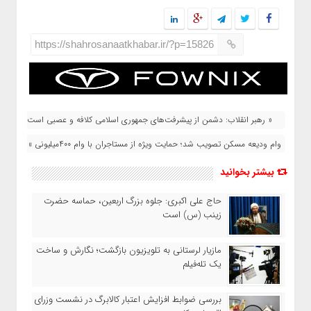
https://shahrosanaatkhabar.ir/?p=15826
« رهبر انقلاب: دشمن از پیشرفت‌های جمهوری اسلامی کلافه و عصبی است
وام ودیعه مسکن تصویب شد؛ حمایت ویژه از مستاجران با وام ۴۰۰میلیونی »
بیشتر بخوانید
حاج‌ علی‌ اکبری: جلوه بزرگ اربعین، حماسه حضرت
زینب (س) است
مازیار لرستانی به تلویزیون بازگشت؛ نگارش و ساخت
یک تله‌فیلم
بررسی ضوابط افزایش اعتبار کالابرگ در نشست وزرای