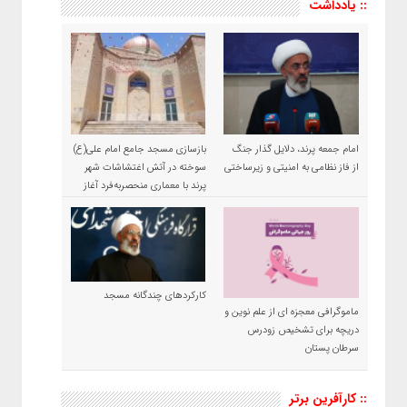
:: یادداشت
امام جمعه پرند، دلایل گذار جنگ
بازسازی مسجد جامع امام علی(ع)
از فاز نظامی به امنیتی و زیرساختی
سوخته در آتش اغتشاشات شهر
پرند با معماری منحصربه‌فرد آغاز
شد
کارکردهای چندگانه مسجد
ماموگرافی معجزه ای از علم نوین و
دریچه برای تشخیص زودرس
سرطان پستان
:: کارآفرین برتر