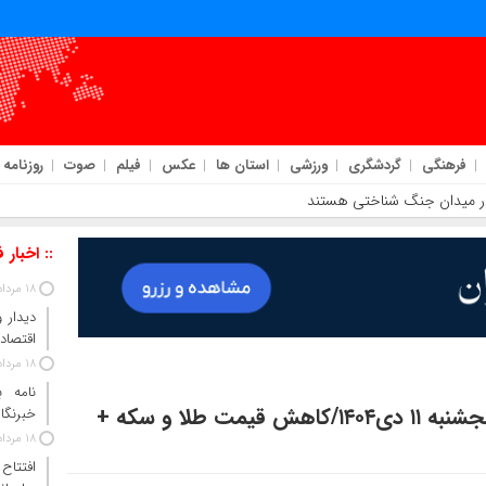
فرهنگی
گردشگری
ورزشی
استان ها
عکس
فیلم
صوت
روزنامه
 در میدان جنگ شناختی هستند
:: اخبار 
18 مرداد 1405
دیدار 
اقتصاد
18 مرداد 1405
نامه 
قیمت طلا و سکه، نرخ ارز، دلار و یورو امروز پنجشنبه ۱۱ دی۱۴۰۴/کاهش قیمت طلا و سکه +
خبرنگار
18 مرداد 1405
افتتاح