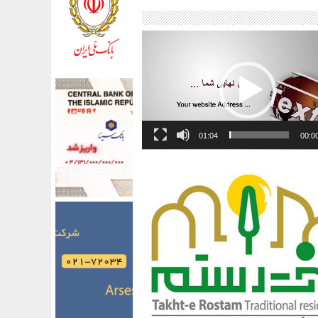
01:04
00:0