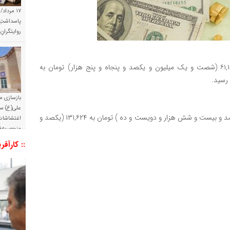
۱۷ مرداد/
پاسداشتِ 
روایتگران
هر مثقال طلا ۱۸ عیار امروز با کاهش ۰.۴۲ درصدی، از ۶۱,۱۵۵,۰۰۰ (شصت و یک میلیون و یکصد و پنجاه و پنج هزار) تومان به
بازسازی م
علی(ع) س
مبادله ای امروز با افزایش ۴.۱۱ درصدی، از ۱۲۶,۲۱۰ (یکصد و بیست و شش هزار و دویست و ده ) تومان به ۱۳۱,۶۲۴ (یکصد و
اغتشاشات 
منحصربه‌ف
:: کارآفر