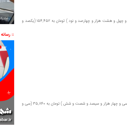
صادرکننده به ۷ 
یورو مبادله ای امروز با افزایش ۳.۸۶ درصدی، از ۱۴۸,۴۹۰ (یکصد و چهل و هشت هزار و چهارصد و نود ) تومان به ۱۵۴,۴۵۲ (یکصد و
:: رسانه
درهم امارات مبادله ای امروز با افزایش ۴.۱۱ درصدی، از ۳۴,۳۶۶ (سی و چهار هزار و سیصد و شصت و شش ) تومان به ۳۵,۸۴۰ (سی و