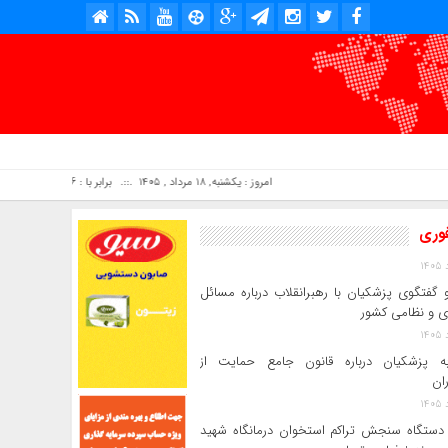
امروز : یکشنبه, ۱۸ مرداد , ۱۴۰۵ .::. برابر با : Sunday, 9 August , 2026 .::. اخبار منتشر شده : 3 خبر
فوری
و گفتگوی پزشکیان با رهبرانقلاب درباره مسائل
ی و نظامی کشور
به پزشکیان درباره قانون جامع حمایت از
ان
 دستگاه سنجش تراکم استخوان درمانگاه شهید