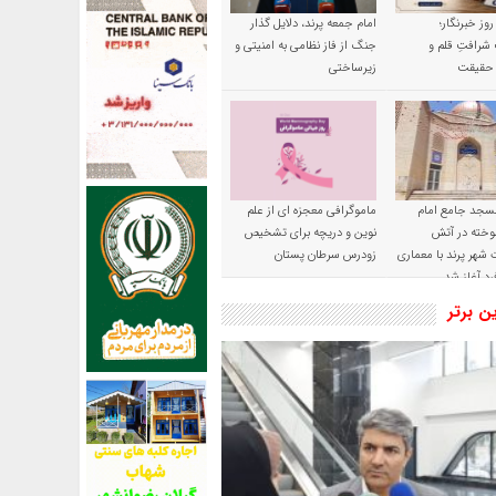
 روز خبرنگار؛
امام جمعه پرند، دلایل گذار
شرافتِ قلم و
جنگ از فاز نظامی به امنیتی و
ِ حقیقت
زیرساختی
سجد جامع امام
ماموگرافی معجزه ای از علم
وخته در آتش
نوین و دریچه برای تشخیص
شهر پرند با معماری
زودرس سرطان پستان
رد آغاز شد
ین برتر