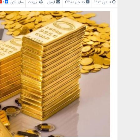
11 دی 1404
کد خبر 27901
ایمیل
پرینت
سایز متن
/