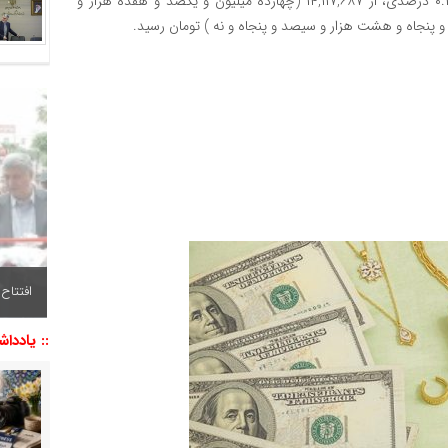
کاهش یافت. هر گرم طلا ۱۸ عیار امروز با کاهش ۰.۴۳ درصدی، از ۱۴,۱۱۷,۶۸۷ (چهارده میلیون و یکصد و هفده هزار و
افتتاح
:: یاددا