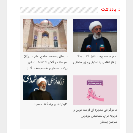
:: یادداشت
امام جمعه پرند، دلایل گذار جنگ
بازسازی مسجد جامع امام علی(ع)
از فاز نظامی به امنیتی و زیرساختی
سوخته در آتش اغتشاشات شهر
پرند با معماری منحصربه‌فرد آغاز
شد
کارکردهای چندگانه مسجد
ماموگرافی معجزه ای از علم نوین و
دریچه برای تشخیص زودرس
سرطان پستان