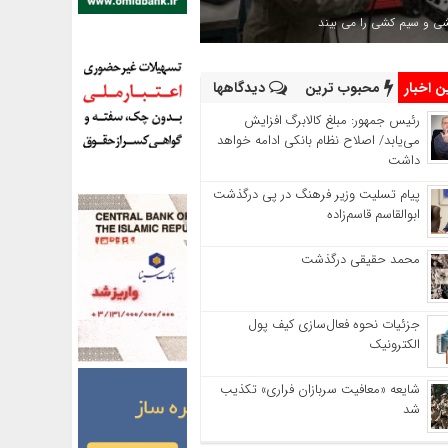
شی و سیم کشی را می بیند
 اخبار
محبوب ترین
دیدگاهها
رئیس‌ جمهور: مبلغ کالابرگ افزایش
می‌یابد/ اصلاح نظام بانکی ادامه خواهد
داشت
پیام تسلیت وزیر فرهنگ در پی درگذشت
ابوالقاسم قاسم‌زاده
محمد حقیقی درگذشت
جزئیات نحوه فعال‌سازی کیف پول
الکترونیک
شایعه «معافیت سربازان فراری» تکذیب
شد