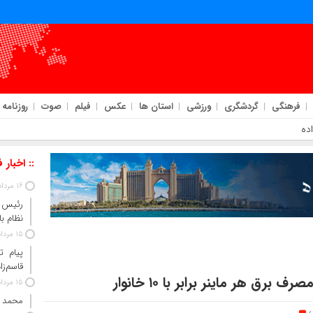
فرهنگی
گردشگری
ورزشی
استان ها
عکس
فیلم
صوت
روزنامه
ده
:: اخبار 
16 مرداد 1405
رئیس‌ 
نظام ب
15 مرداد 1405
پیام ت
قاسم‌زا
15 مرداد 1405
محمد 