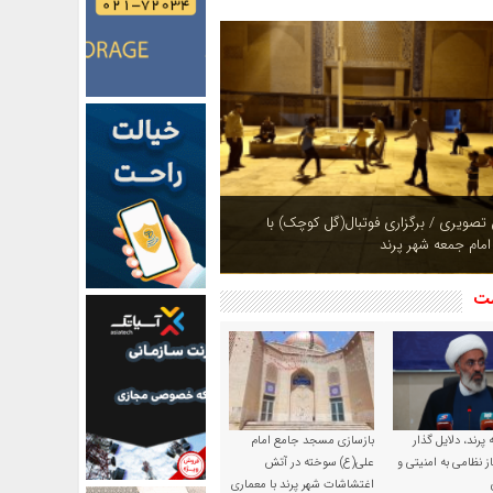
ازی بوستان های شهر پرند در فصل بهار +
شت
پرند، دلایل گذار
بازسازی مسجد جامع امام
ز نظامی به امنیتی و
علی(ع) سوخته در آتش
اغتشاشات شهر پرند با معماری