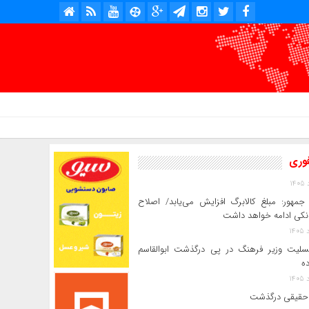
امروز : پنج شنبه, ۱۵ مرداد , ۱۴۰۵ .::. برابر با : Thursday, 6 August , 2026 .::. اخبار منتشر شده : 1 خبر
فوری
جمهور: مبلغ کالابرگ افزایش می‌یابد/ اصلاح
انکی ادامه خواهد داشت
سلیت وزیر فرهنگ در پی درگذشت ابوالقاسم
ده
حقیقی درگذشت