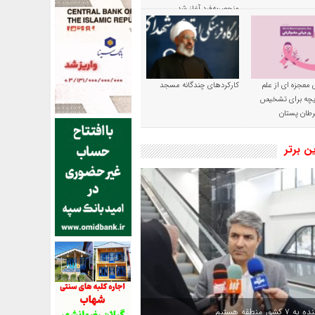
منحصربه‌فرد آغاز شد
 معجزه ای از علم
کارکردهای چندگانه مسجد
ریچه برای تشخیص
طان پستان
ین برتر
کشور منطقه هستیم