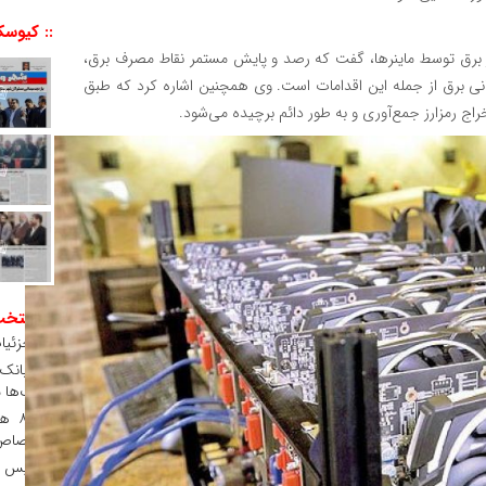
:: کیوسک
مجاز برق توسط ماینرها، گفت که رصد و پایش مستمر نقاط مصرف برق،
لکانی برق از جمله این اقدامات است. وی همچنین اشاره کرد که طبق
راج رمزارز جمع‌آوری و به طور دائم برچیده می‌شود.
:: منتخ
جزئیات
بانک‌ها 
۸ ه
اختصاص 
پس از