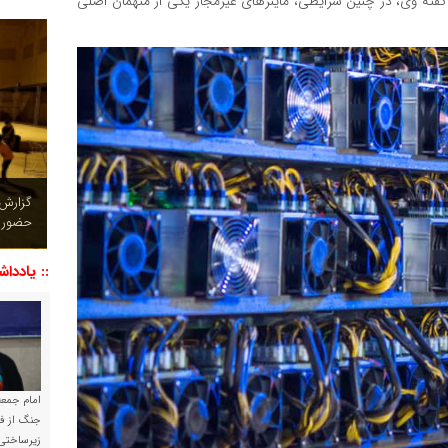
گفته وی، در چنین شرایطی، ماینرهای غیرمجاز یکی از متهمان اصلی
چشم نو
تصاویر
:: یاددا
امام جمعه 
جنگ از فا
زیرساختی