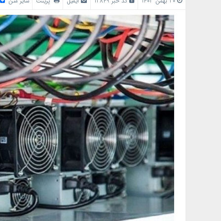
20 بهمن 1403
کد خبر 12849
ایمیل
پرینت
سایز متن