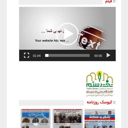
:: فیلم
نمایشگر
ویدیو
01:04
00:00
:: کیوسک روزنامه