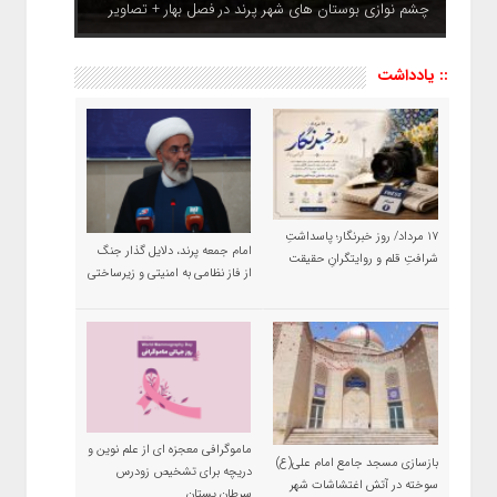
چشم نوازی بوستان های شهر پرند در فصل بهار + تصاویر
:: یادداشت
۱۷ مرداد/ روز خبرنگار؛ پاسداشتِ
امام جمعه پرند، دلایل گذار جنگ
شرافتِ قلم و روایتگرانِ حقیقت
از فاز نظامی به امنیتی و زیرساختی
ماموگرافی معجزه ای از علم نوین و
بازسازی مسجد جامع امام علی(ع)
دریچه برای تشخیص زودرس
سوخته در آتش اغتشاشات شهر
سرطان پستان