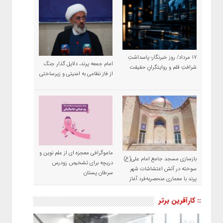
۱۷ مرداد/ روز خبرنگار؛ پاسداشتِ
امام جمعه پرند، دلایل گذار جنگ
شرافتِ قلم و روایتگرانِ حقیقت
از فاز نظامی به امنیتی و زیرساختی
ماموگرافی معجزه ای از علم نوین و
بازسازی مسجد جامع امام علی(ع)
دریچه برای تشخیص زودرس
سوخته در آتش اغتشاشات شهر
سرطان پستان
پرند با معماری منحصربه‌فرد آغاز
شد
:: کارآفرین برتر