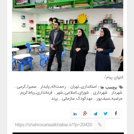
انتهای پیام/
استانداری_تهران
رحمت‌اله_پایدار
سمیرا_کرمی
برچسب ها :
,
,
,
شهردار
شهرداری
شورای_اسلامی_شهر
فرمانداری_رباط‌کریم
,
,
,
,
مرضیه_سیف‌پور
مهدکودک سازمانی
پرند
,
,
https://shahrosanaatkhabar.ir/?p=20420