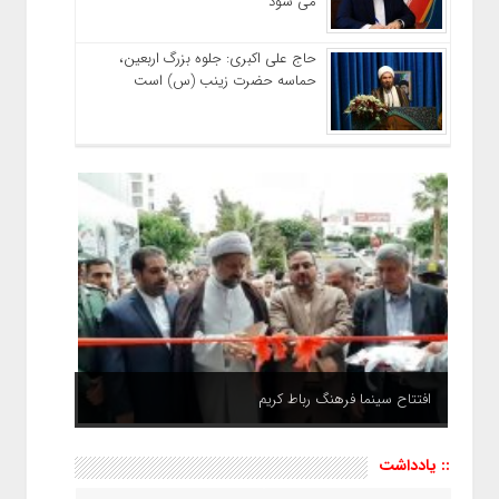
می شود
حاج‌ علی‌ اکبری: جلوه بزرگ اربعین،
حماسه حضرت زینب (س) است
افتتاح سینما فرهنگ رباط کریم
افتتاح گذر فرهنگی سیمرغ شهر پرند
:: یادداشت