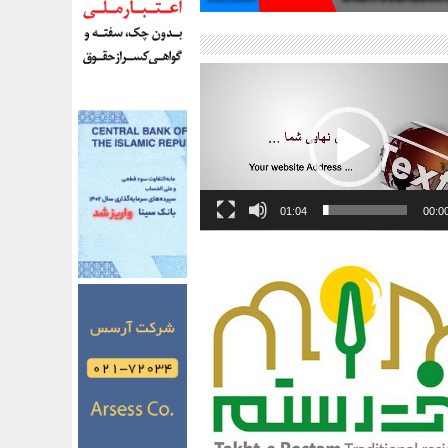
01:04
00:0