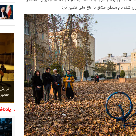
زی شد، نام میدان مشق به باغ ملی تغییر کرد.
چشم نو
تصاویر
:: یاددا