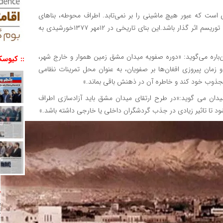
است که عبور هیچ ماشینی را بر نمی‌تابد. اطراف محوطه، بناهای
تاریخی و فرهنگی باشکوهی قرار گرفته‌اند که می تواند در جذب توریسم اثر گذار باشد.این بنای تاریخی در ۱۲مهر ۱۳۷۷خورشیدی به
باره می‌گوید: «دوره صفویه میدان مشق زمین هموار و خارج شهر،
:: کیوسک
 و زمان پیروزی افغان‌ها بر صفویان، به ‌عنوان محل تمرینات نظامی
 مجذوب خود کند و خاطره آن در ذهنش باقی بماند.»
ن می گوید:«در طرح ارتقای میدان مشق باید آزادسازی‌ اطراف
تا تاثیر زیادی در جذب گردشگران داخلی یا خارجی داشته باشد.»
:: منتخ
بررسی
وزرای اقت