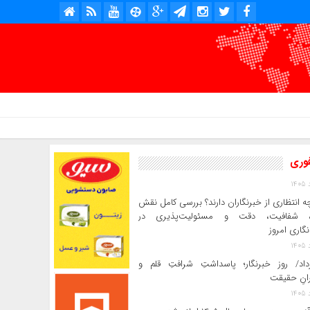
امروز : شنبه, ۱۷ مرداد , ۱۴۰۵ .::. برابر با : Saturday, 8 August , 2026 .::. اخبار منتشر شده : 2 خبر
فوری
ه انتظاری از خبرنگاران دارند؟ بررسی کامل نقش
د، شفافیت، دقت و مسئولیت‌پذیری در
‌نگاری امروز
رداد/ روز خبرنگار؛ پاسداشتِ شرافتِ قلم و
رانِ حقیقت