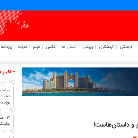
فرهنگی
گردشگری
ورزشی
استان ها
عکس
فیلم
صوت
روزنامه
:: اخبار 
17 مرداد 1405
مردم چ
اعتما
روزنامه
17 مرداد 1405
۱۷ م
 و داستان‌هاست!
روایتگ
16 مرداد 1405