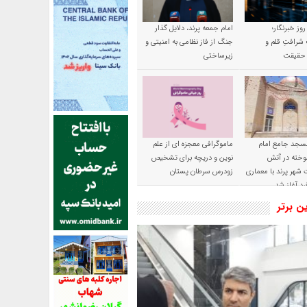
 روز خبرنگار؛
امام جمعه پرند، دلایل گذار
شرافتِ قلم و
جنگ از فاز نظامی به امنیتی و
ِ حقیقت
زیرساختی
سجد جامع امام
ماموگرافی معجزه ای از علم
وخته در آتش
نوین و دریچه برای تشخیص
شهر پرند با معماری
زودرس سرطان پستان
رد آغاز شد
ین برتر