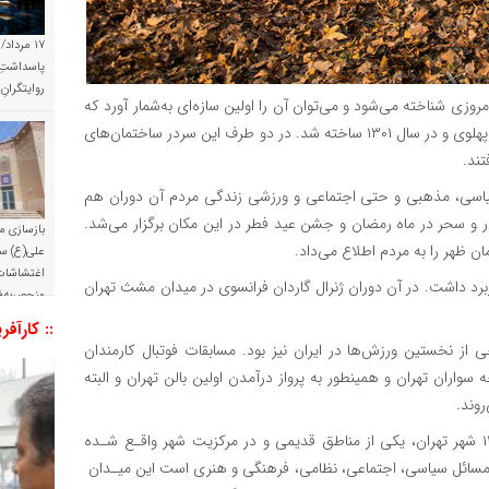
۱۷ مرداد/
پاسداشتِ 
روایتگران
وزی شناخته می‌شود و می‌توان آن را اولین سازه‌ای به‌شمار آورد که
توجه شما را به خودش جلب می‌کند. این سردر به دستور رضاشاه پهلوی و در سال ۱۳۰۱ ساخته شد. در دو طرف این سردر ساختمان‌های
تند.
یاسی، مذهبی و حتی اجتماعی و ورزشی زندگی مردم آن دوران هم
ر و سحر در ماه رمضان و جشن عید فطر در این مکان برگزار می‌شد.
بازسازی م
ظهر را به مردم اطلاع می‌داد.
علی(ع) س
اغتشاشات 
برد داشت. در آن دوران ژنرال گاردان فرانسوی در میدان مشث تهران
منحصربه‌ف
:: کارآفر
 نخستین ورزش‌ها در ایران نیز بود. مسابقات فوتبال کارمندان
واران تهران و همینطور به پرواز درآمدن اولین بالن تهران و البته
روند.
محدوده مورد مطالعه مجموعه تاریخی میدان مشق در منطقه ۱۲ شهر تهران، یکی از مناطق قدیمی و در مرکزیت شهر واقـع شـده
ز مسائل سیاسی، اجتماعی، نظامی، فرهنگی و هنری است این میـدان