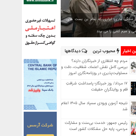
 شلنگی ماری؛ ابزاری که تمام بن بست های
شی و سیم کشی را می بیند
 اخبار
محبوب ترین
دیدگاهها
مردم چه انتظاری از خبرنگاران دارند؟
بررسی کامل نقش اعتماد، شفافیت، دقت و
مسئولیت‌پذیری در روزنامه‌نگاری امروز
۱۷ مرداد/ روز خبرنگار؛ پاسداشتِ شرافتِ
قلم و روایتگرانِ حقیقت
نتیجه آزمون ورودی سمپاد سال ۱۴۰۵ اعلام
شد
رئیس جمهور: خدمت بی‌منت و مشارکت
مردمی، پایه حل مشکلات کشور است