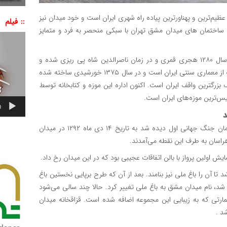
 عظیم‌ترین و پهناورترین پیاده‌ راه شهری ایران است و خود میدان نیز
:: فیلم
اختمان ‌های میدان مشق تهران با سبکی منحصر به ‌فرد و متمایز
نمایشگر
ویدیو
قدیمی‌ترین ساختمان این مجموعه عمارت قزاقخانه است که در سال ۱۲۸۰ هجری قمری و در زمان ناصرالدین شاه پی ریزی شده و
جدیدترین آن کتابخانه و موزه ملی ملک است که بنای آن برگرفته از معماری سنتی ایران است و در سال ۱۳۷۵ خورشیدی ساخته شده
رگترین واقف ایران است. اکنون اداره این موزه و کتابخانه توسط
س‌ترین موزه‌های ایران است.
0
د
اولین هواپیمایی که در ایران با خلبان کوزمینسکی لهستانی در زمان جنگ جهانی اول دیده شد به تاریخ ۱۴ دی ماه ۱۲۹۲ در میدان
سان به طرف این نقطه می‌آمدند.
ش اولین پرواز با بالن اتفاقات عجیبی بود که در این میدان رخ داد.
ین میدان، موجب شد تا آن را باغ ملی نیز بنامند. بعد از آن که طرح برپایی نخستین باغ
شد، نام میدان مشق به باغ ملی تغییر کرد. حالا چند سالی می‌شود
ارتی که به زیبایی این مجموعه اضافه شده است. قزاقخانه میدان