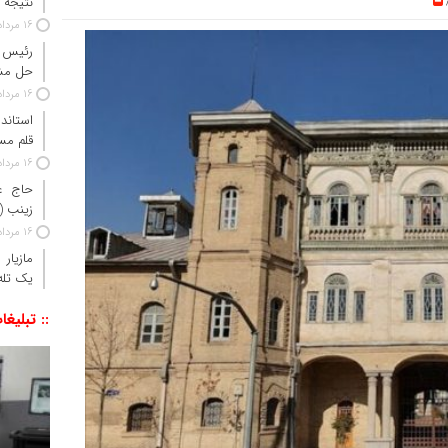
نتیجه آزم
16 مرداد 1405
رئیس ج
حل مش
16 مرداد 1405
استاندا
قلم مس
16 مرداد 1405
حاج‌ ع
زینب 
16 مرداد 1405
مازیار
یک تله‌
:: تبلیغا