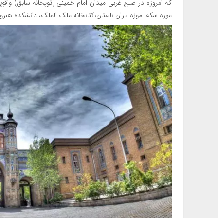
که امروزه در ضلع غربی میدان امام خمینی (توپخانه سابق) واق
موزه سکه، موزه ایران باستان،کتابخانه ملک الملک، دانشکده هن