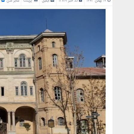
19 بهمن 1403
کد خبر 12819
ایمیل
پرینت
سایز متن
/