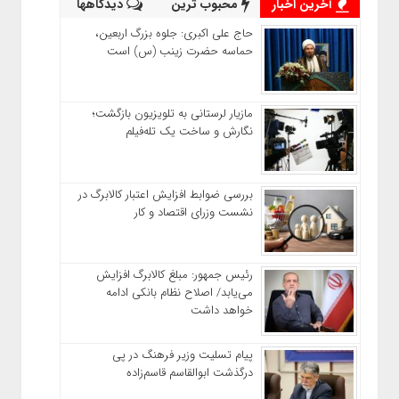
آخرین اخبار
محبوب ترین
دیدگاهها
حاج‌ علی‌ اکبری: جلوه بزرگ اربعین،
حماسه حضرت زینب (س) است
مازیار لرستانی به تلویزیون بازگشت؛
نگارش و ساخت یک تله‌فیلم
بررسی ضوابط افزایش اعتبار کالابرگ در
نشست وزرای اقتصاد و کار
رئیس‌ جمهور: مبلغ کالابرگ افزایش
می‌یابد/ اصلاح نظام بانکی ادامه
خواهد داشت
پیام تسلیت وزیر فرهنگ در پی
درگذشت ابوالقاسم قاسم‌زاده