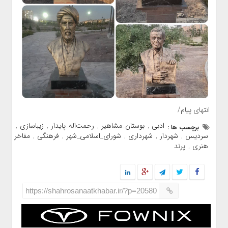
انتهای پیام/
ادبی
بوستان_مشاهیر
رحمت‌اله_پایدار
زیباسازی
برچسب ها :
,
,
,
,
سردیس
شهردار
شهرداری
شورای_اسلامی_شهر
فرهنگی
مفاخر
,
,
,
,
,
,
هنری
پرند
,
https://shahrosanaatkhabar.ir/?p=20580