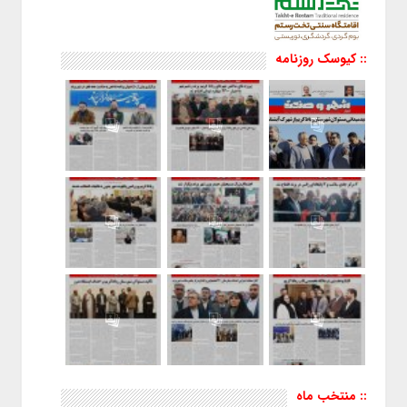
:: کیوسک روزنامه
:: منتخب ماه