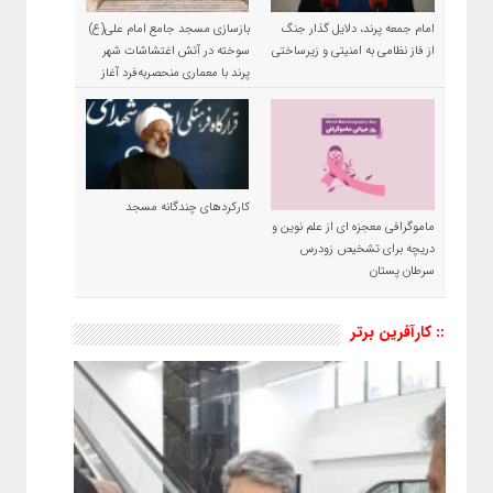
امام جمعه پرند، دلایل گذار جنگ
بازسازی مسجد جامع امام علی(ع)
از فاز نظامی به امنیتی و زیرساختی
سوخته در آتش اغتشاشات شهر
پرند با معماری منحصربه‌فرد آغاز
شد
کارکردهای چندگانه مسجد
ماموگرافی معجزه ای از علم نوین و
دریچه برای تشخیص زودرس
سرطان پستان
:: کارآفرین برتر