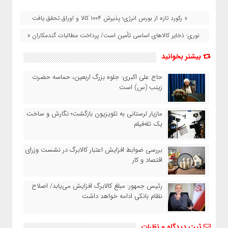
« رکورد تازه از بورس انرژی؛ پذیرش ۱۰۰۴ کالا و اوراق تحقق یافت
نوری: ذخایر کالاهای اساسی تأمین است/ پرداخت مطالبات گندمکاران »
بیشتر بخوانید
حاج‌ علی‌ اکبری: جلوه بزرگ اربعین، حماسه حضرت
زینب (س) است
مازیار لرستانی به تلویزیون بازگشت؛ نگارش و ساخت
یک تله‌فیلم
بررسی ضوابط افزایش اعتبار کالابرگ در نشست وزرای
اقتصاد و کار
رئیس‌ جمهور: مبلغ کالابرگ افزایش می‌یابد/ اصلاح
نظام بانکی ادامه خواهد داشت
ثبت دیدگاه و نظرات