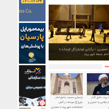
ازی بوستان های شهر پرند در فصل بهار +
شت
پرند، دلایل گذار
بازسازی مسجد جامع امام
ز نظامی به امنیتی و
علی(ع) سوخته در آتش
اغتشاشات شهر پرند با معماری