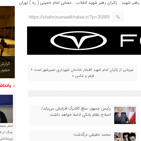
رهبر شهید
زائران رهبر شهید انقلاب
مصلی امام خمینی ( ره ) تهران
,
,
https://shahrosanaatkhabar.ir/?p=35885
چشم نو
تصاویر
میزبانی از زائران امام شهید افتخار خادمان شهرداری نصیرشهر است +
فیلم و عکس »
:: یاددا
رئیس‌ جمهور: مبلغ کالابرگ افزایش می‌یابد/
اصلاح نظام بانکی ادامه خواهد داشت
امام جمعه 
جنگ از فا
محمد حقیقی درگذشت
زیرساختی