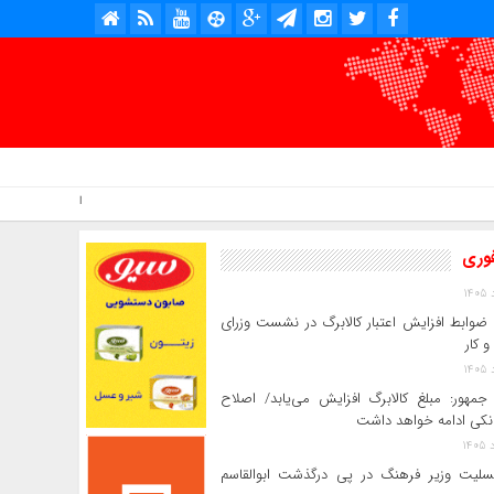
امروز : جمعه, ۱۶ مرداد , ۱۴۰۵ .::. برابر با : Friday, 7 August , 2026 .::. اخبار منتشر شده : 2 خبر
فوری
ضوابط افزایش اعتبار کالابرگ در نشست وزرای
و کار
جمهور: مبلغ کالابرگ افزایش می‌یابد/ اصلاح
انکی ادامه خواهد داشت
سلیت وزیر فرهنگ در پی درگذشت ابوالقاسم