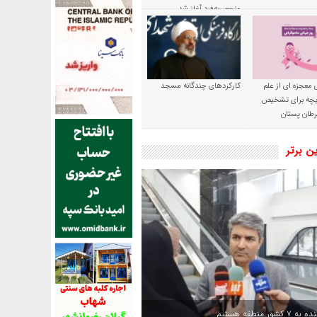
منحصربه‌فرد آغاز شد
 معجزه ای از علم
کارکردهای چندگانه مسجد
ریچه برای تشخیص
طان پستان
ین برتر
کشور منطقه هستیم