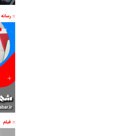
:: رسانه
:: فیلم
نمایشگر
ویدیو