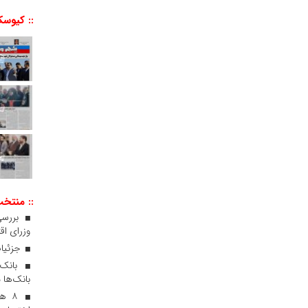
:: کیوسک
:: منتخ
بررسی
وزرای اقت
جزئیات
بانک‌ها 
۸ ه