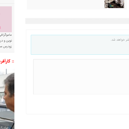
ماموگرافی
شر خواهد شد.
نوین و د
زودرس سر
:: کارآفر
صادرکننده به ۷ 