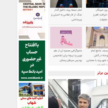
 روز خبرنگار؛
امام جمعه پرند، دلایل گذار
شرافتِ قلم و
جنگ از فاز نظامی به امنیتی و
ِ حقیقت
زیرساختی
سجد جامع امام
ماموگرافی معجزه ای از علم
وخته در آتش
نوین و دریچه برای تشخیص
شهر پرند با معماری
زودرس سرطان پستان
رد آغاز شد
ین برتر