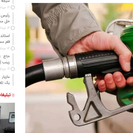
نتیجه آزم
16 مرداد 1405
رئیس ج
حل مش
16 مرداد 1405
استاندا
قلم مس
16 مرداد 1405
حاج‌ ع
زینب 
16 مرداد 1405
مازیار
یک تله‌
:: تبلیغا