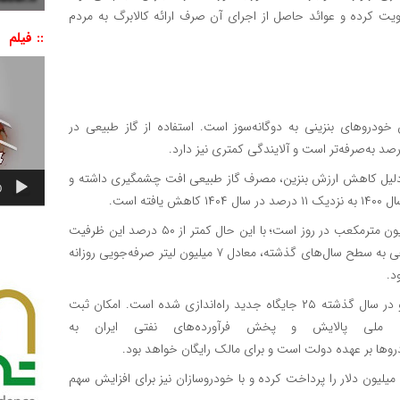
ن سیاست انگیزه استفاده از سوخت پاک CNG را تقویت کرده و عوائد حاصل از اجرای آن صرف ارائه کالابرگ به مردم
:: فیلم
نمایشگر
ویدیو
خودروهای بنزینی به دوگانه‌سوز است. استفاده از گاز طبیعی در
رمایه‌گذاری سه‌میلیارددلاری دولت‌ها در حوزه CNG، به دلیل کاهش ارزش بنزین، مصرف گاز طبیعی افت چشمگیری داشته و
0
ظرفیت اسمی زیرساخت‌های عرضه CNG در کشور حدود ۴۰ میلیون مترمکعب در روز است؛ با این حال کمتر از ۵۰ درصد این ظرفیت
مورد بهره‌برداری قرار می‌گیرد. در صورت بازگشت مصرف گاز طبیعی به سطح سال‌های گذشته، معادل ۷ میلیون لیتر صرفه‌جویی روزانه
در حال حاضر ۲ هزار و ۳۶۵ جایگاه CNG در کشور فعال است و در سال گذشته ۲۵ جایگاه جدید راه‌اندازی شده است. امکان ثبت
ت ملی پالایش و پخش فرآورده‌های نفتی ایران به
وها بر عهده دولت است و برای مالک رایگان خواهد بود.
دولت مطالبات معوق چندین‌ساله صنعت گاز فشرده به میزان ۴۴ میلیون دلار را پرداخت کرده و با خودروسازان نیز برای افزایش سهم