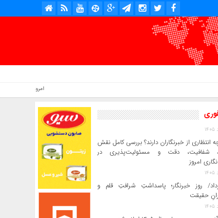
امروز : جمعه, ۱۶ مرداد , ۱۴۰۵ .::. برابر با : Friday, 7 August , 2026 .::. اخبار منتشر شده : 2 خبر
فوری
ه انتظاری از خبرنگاران دارند؟ بررسی کامل نقش
د، شفافیت، دقت و مسئولیت‌پذیری در
‌نگاری امروز
رداد/ روز خبرنگار؛ پاسداشتِ شرافتِ قلم و
رانِ حقیقت