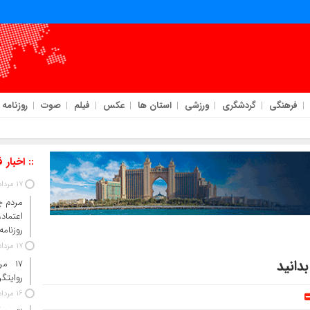
فرهنگی
گردشگری
ورزشی
استان ها
عکس
فیلم
صوت
روزنامه
:: اخبار 
17 مرداد 1405
مردم چ
اعتما
روزنامه
17 مرداد 1405
دانید
۱۷ م
روایتگ
16 مرداد 1405