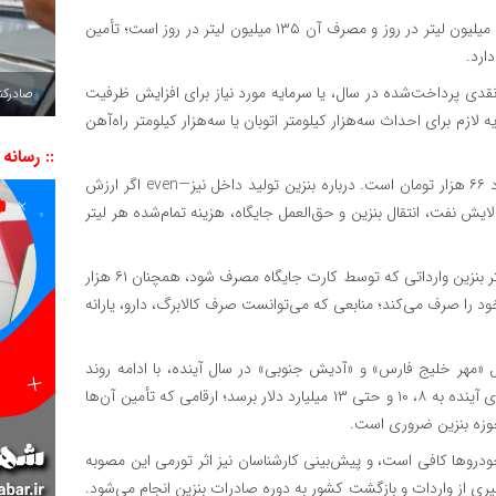
باید پذیرفت که در حال حاضر تولید بنزین در کشور نزدیک به ۱۱۰ میلیون لیتر در روز و مصرف آن ۱۳۵ میلیون لیتر در روز است؛ تأمین
واردات سالانه، معادل ۱.۵ برابر کل یارانه نقدی پرداخت‌شده در سال، یا سرمایه مورد نیاز برای افزایش ظرفیت
صادرکننده به ۷ 
ا سرمایه لازم برای احداث سه‌هزار کیلومتر اتوبان یا سه‌هزار کیلومتر راه‌آهن
:: رسانه
خالی از لطف نیست بدانیم که ارزش هر لیتر بنزین وارداتی حدود ۶۶ هزار تومان است. درباره بنزین تولید داخل نیز—even اگر ارزش
یش نفت، انتقال بنزین و حق‌العمل جایگاه، هزینه تمام‌شده هر لیتر
این رقم بدان معناست که دولت پس از اجرای مصوبه، برای هر لیتر بنزین وارداتی که توسط کارت جایگاه مصرف شود، همچنان ۶۱ هزار
 خود را صرف می‌کند؛ منابعی که می‌توانست صرف کالابرگ، دارو، یارانه
 «مهر خلیج فارس» و «آدیش جنوبی» در سال آینده، با ادامه روند
کنونی، رشد مصرف باعث خواهد شد رقم واردات بنزین در سال‌های آینده به ۸، ۱۰ و حتی ۱۳ میلیارد دلار برسد؛ ارقامی که تأمین آن‌ها
حوزه بنزین ضروری است.
‌دهد سهمیه ۱۶۰ لیتری برای اکثر خودروها کافی است، و پیش‌بینی کارشناسان نیز اثر تورمی این مصوبه
 جلوگیری از واردات و بازگشت کشور به دوره صادرات بنزین انجام می‌شود.