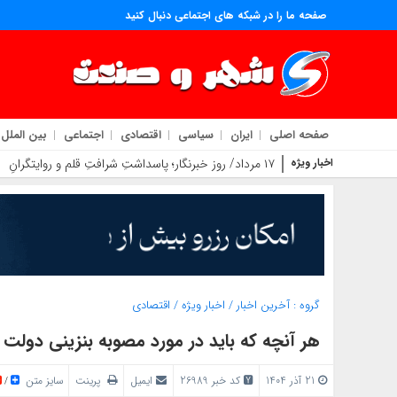
صفحه ما را در شبکه های اجتماعی دنبال کنید
صفحه اصلی
ایران
سیاسی
اقتصادی
اجتماعی
بین الملل
اخبار ویژه
۱۷ مرداد/ روز خبرنگار؛ پاسداشتِ شرافتِ قلم و روایتگرانِ حقیقت
گروه :
آخرین اخبار
/
اخبار ویژه
/
اقتصادی
هر آنچه که باید در مورد مصوبه بنزینی دولت ب
21 آذر 1404
کد خبر 26989
ایمیل
پرینت
سایز متن
/