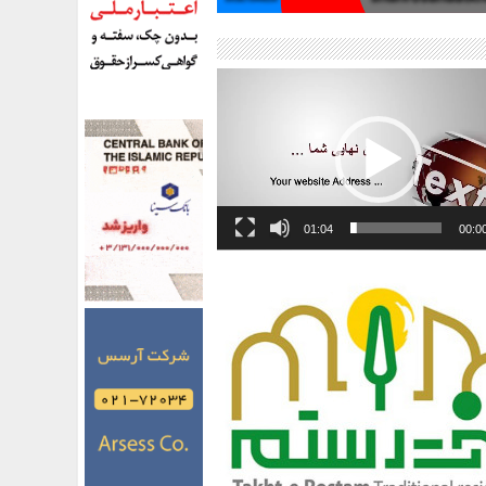
01:04
00:0