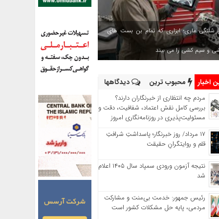
 شلنگی ماری؛ ابزاری که تمام بن بست های
شی و سیم کشی را می بیند
 اخبار
محبوب ترین
دیدگاهها
مردم چه انتظاری از خبرنگاران دارند؟
بررسی کامل نقش اعتماد، شفافیت، دقت و
مسئولیت‌پذیری در روزنامه‌نگاری امروز
۱۷ مرداد/ روز خبرنگار؛ پاسداشتِ شرافتِ
قلم و روایتگرانِ حقیقت
نتیجه آزمون ورودی سمپاد سال ۱۴۰۵ اعلام
شد
رئیس جمهور: خدمت بی‌منت و مشارکت
مردمی، پایه حل مشکلات کشور است