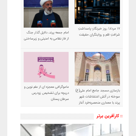
۱۷ مرداد/ روز خبرنگار؛ پاسداشتِ
امام جمعه پرند، دلایل گذار جنگ
شرافتِ قلم و روایتگرانِ حقیقت
از فاز نظامی به امنیتی و زیرساختی
ماموگرافی معجزه ای از علم نوین و
بازسازی مسجد جامع امام علی(ع)
دریچه برای تشخیص زودرس
سوخته در آتش اغتشاشات شهر
سرطان پستان
پرند با معماری منحصربه‌فرد آغاز
شد
:: کارآفرین برتر