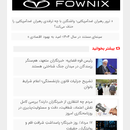
« ترور رهبران ضدآمریکایی؛ واشنگتن با چه ترفندی رهبران ضدآمریکایی را
حذف می‌کند؟
سینمای مستند در سال ۱۴۰۴؛ امید به بهبود اقتصادی »
بیشتر بخوانید
رئیس قوه قضاییه: خبرنگاران متعهد، هم‌سنگر
رزمندگان در میدان جنگ شناختی هستند
تشریح جزئیات قانون بازنشستگی؛ اعلام شرایط
بانوان
مردم چه انتظاری از خبرنگاران دارند؟ بررسی کامل
نقش اعتماد، شفافیت، دقت و مسئولیت‌پذیری در
روزنامه‌نگاری امروز
۱۷ مرداد/ روز خبرنگار؛ پاسداشتِ شرافتِ قلم و
روایتگرانِ حقیقت