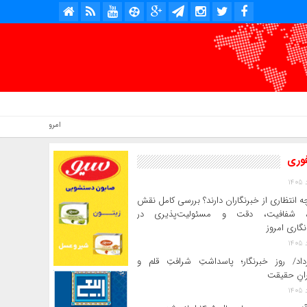
امروز : شنبه, ۱۷ مرداد , ۱۴۰۵ .::. برابر با : Saturday, 8 August , 2026 .::. اخبار منتشر شده : 2 خبر
فوری
ه انتظاری از خبرنگاران دارند؟ بررسی کامل نقش
د، شفافیت، دقت و مسئولیت‌پذیری در
‌نگاری امروز
رداد/ روز خبرنگار؛ پاسداشتِ شرافتِ قلم و
رانِ حقیقت