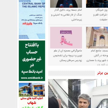
 روز خبرنگار؛
امام جمعه پرند، دلایل گذار
شرافتِ قلم و
جنگ از فاز نظامی به امنیتی و
ِ حقیقت
زیرساختی
سجد جامع امام
ماموگرافی معجزه ای از علم
وخته در آتش
نوین و دریچه برای تشخیص
شهر پرند با معماری
زودرس سرطان پستان
رد آغاز شد
ین برتر