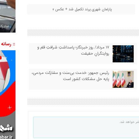
پارلمان شهری پرند تکمیل شد + عکس »
صادرکننده به ۷ 
:: رسانه
۱۷ مرداد/ روز خبرنگار؛ پاسداشتِ شرافتِ قلم و
روایتگرانِ حقیقت
رئیس جمهور: خدمت بی‌منت و مشارکت مردمی،
پایه حل مشکلات کشور است
شر خواهد شد.