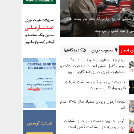
 شلنگی ماری؛ ابزاری که تمام بن بست های
شی و سیم کشی را می بیند
 اخبار
محبوب ترین
دیدگاهها
مردم چه انتظاری از خبرنگاران دارند؟
بررسی کامل نقش اعتماد، شفافیت، دقت و
مسئولیت‌پذیری در روزنامه‌نگاری امروز
۱۷ مرداد/ روز خبرنگار؛ پاسداشتِ شرافتِ
قلم و روایتگرانِ حقیقت
نتیجه آزمون ورودی سمپاد سال ۱۴۰۵ اعلام
شد
رئیس جمهور: خدمت بی‌منت و مشارکت
مردمی، پایه حل مشکلات کشور است