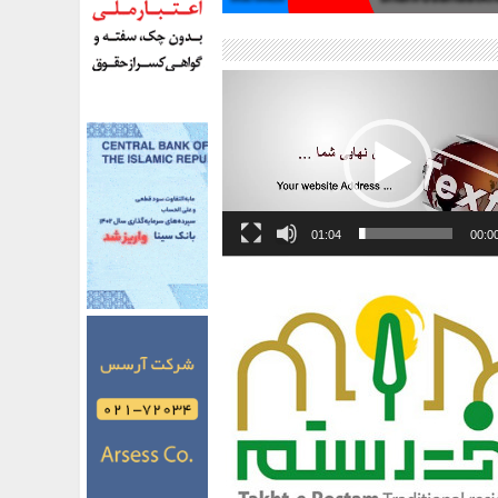
01:04
00:0