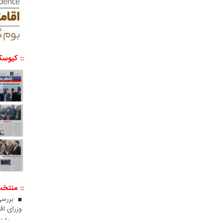
:: کیوسک
:: منتخ
بررسی
وزرای اقت