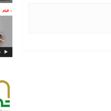
:: فیلم
نمایشگر
ویدیو
0