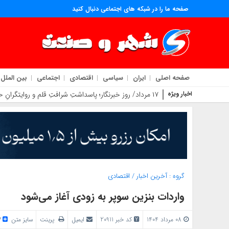
صفحه ما را در شبکه های اجتماعی دنبال کنید
صفحه اصلی
ایران
سیاسی
اقتصادی
اجتماعی
بین الملل
اخبار ویژه
۱۷ مرداد/ روز خبرنگار؛ پاسداشتِ شرافتِ قلم و روایتگرانِ حقیقت
گروه :
آخرین اخبار
/
اقتصادی
واردات بنزین سوپر به زودی آغاز می‌شود
08 مرداد 1404
کد خبر 20911
ایمیل
پرینت
سایز متن
/