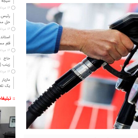
نتیجه آزم
16 مرداد 1405
رئیس ج
حل مش
16 مرداد 1405
استاندا
قلم مس
16 مرداد 1405
حاج‌ ع
زینب 
16 مرداد 1405
مازیار
یک تله‌
:: تبلیغا