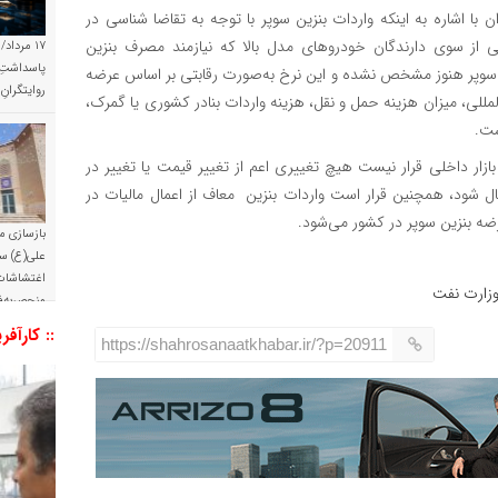
با اشاره به اینکه واردات بنزین سوپر با توجه به تقاضا شناسی در
 از سوی دارندگان خودروهای مدل بالا که نیازمند مصرف بنزین
۱۷ مرداد/
پاسداشتِ 
زین سوپر هنوز مشخص نشده و این نرخ به‌صورت رقابتی بر اساس عرضه
روایتگران
لمللی، میزان هزینه حمل و نقل، هزینه واردات بنادر کشوری یا گمرک،
ست.
ازار داخلی قرار نیست هیچ تغییری اعم از تغییر قیمت یا تغییر در
ل شود، همچنین قرار است واردات بنزین معاف از اعمال مالیات در
ضه بنزین سوپر در کشور می‌شود.
بازسازی م
علی(ع) س
اغتشاشات 
زارت نفت
منحصربه‌ف
:: کارآفر
https://shahrosanaatkhabar.ir/?p=20911