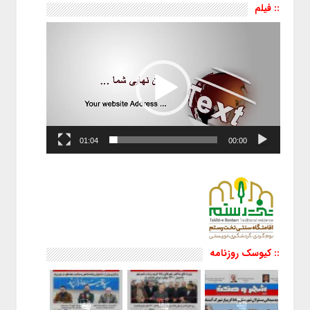
:: فیلم
نمایشگر
ویدیو
01:04
00:00
:: کیوسک روزنامه