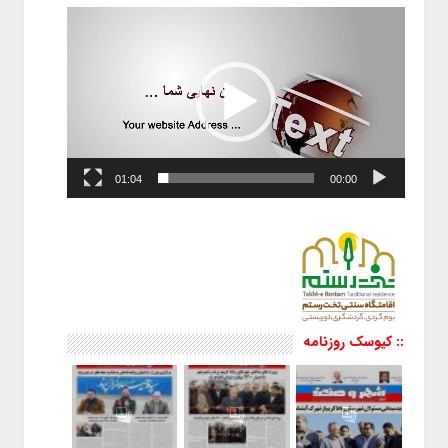
نمایشگر
ویدیو
01:04
00:00
:: کیوسک روزنامه