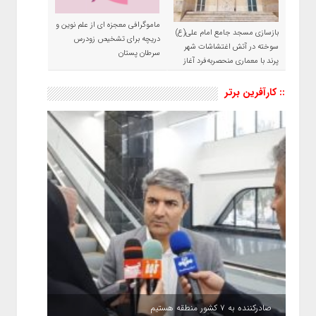
ماموگرافی معجزه ای از علم نوین و
بازسازی مسجد جامع امام علی(ع)
دریچه برای تشخیص زودرس
سوخته در آتش اغتشاشات شهر
سرطان پستان
پرند با معماری منحصربه‌فرد آغاز
شد
:: کارآفرین برتر
صادرکننده به ۷ کشور منطقه هستیم