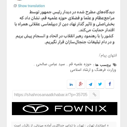
انتهای پیام/
حوزه علمیه قم
سید عباس صالحی
برچسب ها :
,
,
وزارت فرهنگ و ارشاد اسلامی
https://shahrosanaatkhabar.ir/?p=35705
« استاندار تهران : تهران با تدابیر حداکثری آماده میزبانی از زائران است