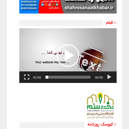
:: فیلم
نمایشگر
ویدیو
01:04
00:00
:: کیوسک روزنامه