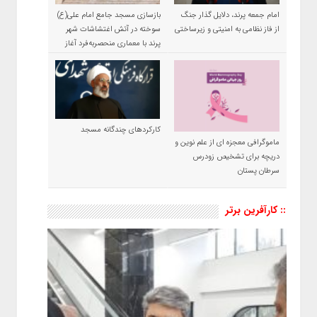
امام جمعه پرند، دلایل گذار جنگ
بازسازی مسجد جامع امام علی(ع)
از فاز نظامی به امنیتی و زیرساختی
سوخته در آتش اغتشاشات شهر
پرند با معماری منحصربه‌فرد آغاز
شد
کارکردهای چندگانه مسجد
ماموگرافی معجزه ای از علم نوین و
دریچه برای تشخیص زودرس
سرطان پستان
:: کارآفرین برتر