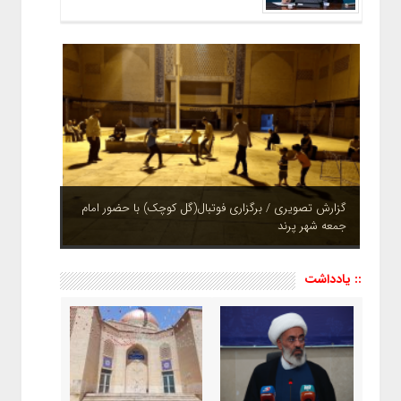
گزارش تصویری / برگزاری فوتبال(گل کوچک) با حضور امام
جمعه شهر پرند
چشم نوازی بوستان های شهر پرند در فصل بهار + تصاویر
:: یادداشت