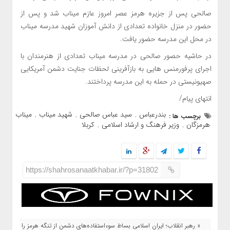
صالحی پس از جزیره هرمز عصر امروز عازم میناب شد و پس از
حضور در منزل خانواده تعدادی از دانش آموزان شهید مدرسه میناب
در محل این مدرسه حضور یافت.
در حاشیه حصور صالحی در مدرسه میناب تعدادی از هنرمندان با
اجرای پرفورمنس هایی به بازآفرینی لحظات جنایت دشمن آمریکایی
صهیونیستی در حمله به این مدرسه پرداختند.
انتهای پیام/
بندرعباس
سید عباس صالحی
شهید میناب
میناب
برچسب ها :
,
,
,
,
هرمزگان
وزیر فرهنگ و ارشاد اسلامی
کربلا
,
,
https://shahrosanaatkhabar.ir/?p=31802
« رهبر انقلاب؛ ایران اسلامی بساط سوءاستفاده‌های دشمن از تنگه هرمز را