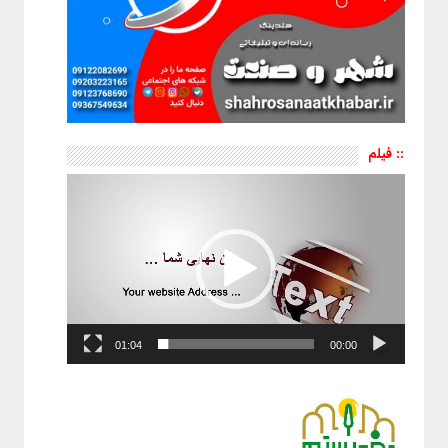
:: فیلم
نمایشگر
ویدیو
01:04
00:00