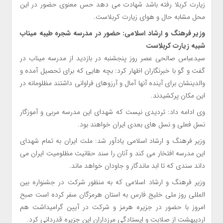
زیارت کربلا رفته باشد شهادت می دهد حس معنوی حضور در این
محل مشابه حال و هوای زیارت کربلاست.
وزیر فرهنگ و ارشاد اسلامی: حضور در مدرسه شجره طیبه میناب
شبیه زیارت کربلاست
سیدعباس صالحی عصر روز پنجشنبه در بازدید از مدرسه میناب در
گفت و گو با خبرنگاران اظهار کرد: بچه هایی که برای تحصیل آمده و
والدینشان برای آینده آنها آمال و آرزوهای فراوانی داشتند مظلومانه در
این مکان پرکشیدند.
وی ادامه داد: تردیدی نیست که شهدای این مدرسه مربی و آموزگار
نسل فعلی و نسل های بعدی ایران خواهند بود.
وزیر فرهنگ و ارشاد اسلامی یادآور شد: ملت ایران به تمام شهدای
این مدرسه افتخار می کند و آنان را سند حقانیت مظلومیت ایران می
داند سندی که تا ابد ماندگار و جاودان خواهد ماند.
وزیر فرهنگ و ارشاد اسلامی که به منظور شرکت در جشنواره بین
المللی روز ملی خلیج فارس به استان هرمزگان سفر کرده است صبح
امروز با حضور در جزیره هرمز و شرکت در آیین گرامیداشت هم
اردیبهشت از صلابت و ایستادگی مرزداران این جزیره قدردانی کرد.