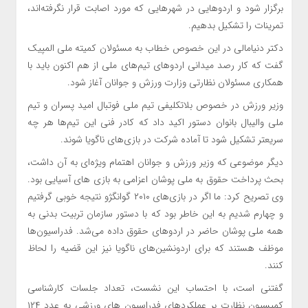
برگزار شود و اردوهایی در شهرهایی که مورد اصابت قرار نگرفته‌اند،
تمرینات را تشکیل بدهیم.
دکتر دنیامالی در این خصوص خطاب به مسئولان کمیته ملی المپیک
گفت که کار رصد میدانی اردوهای تیم‌های ملی از هم اکنون باید با
همکاری مسئولان نظارتی وزارت ورزش و جوانان آغاز شود.
وزیر ورزش در خصوص بلاتکلیفی تیم ملی فوتبال امید پسران و تیم
ملی والیبال بانوان دستور اکید داد که کادر فنی این تیم‌ها هر چه
سریعتر تشکیل شود تا آماده شرکت در بازی‌های ناگویا شوند.
دیگر موضوعی که وزیر ورزش و جوانان اهتمام ویژه‌ای به آن داشت،
بحث پرداخت حقوق به ملی پوشان اعزامی به بازی های آسیایی بود.
وی تصریح کرد: ما اگر در بازی‌های ۲۰۱۰ گوانگژو نتیجه خوبی گرفتیم
و چهارم شدیم به این خاطر بود که با دستور سازمان تربیت بدنی به
همه ملی پوشان حاضر در اردوهای حقوق داده می‌شد. فدراسیون‌ها
موظف هستند که برای اردونشین‌های ناگویا نیز این قضیه را لحاظ
کنند.
گفتنی است، با احتساب این نشست، تعداد جلسات کارشناسی
کمیسیون نظارت بر عملکردهای فدراسیون های ورزشی به عدد ۱۲۴