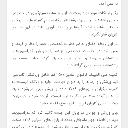
به عمل آمد.
یکی از نکات مهم مورد بحث در این جلسه تصمیم‌گیری در خصوص
برخی رشته‌های تیمی بود؛ رشته‌هایی که به زعم کمیته ملی المپیک و
به دلیل شانس اندک آن‌ها برای مدال آوری نباید در فهرست این
کاروان قرار بگیرند.
در این رابطه اعضای حاضر نظرات تخصصی خود را مطرح کردند و
مقرر شد در جلسات تخصصی آینده با متولیان فدراسیون‌های
رشته‌های مربوطه و تلاش برای برطرف کردن نقاط ضعف این
رشته‌ها، تصمیم نهایی گرفته شود.
کمیته ملی المپیک تاکنون اسامی ۲۵۰۰ نفر شامل ورزشکار، کادرفنی،
تیم پزشکی و رسانه را به عنوان فهرست اولیه و «لانگ لیست» به
کمیته برگزاری بازی‌های ۲۰۲۶ داده و پیش بینی می‌شود ظرف
روزهای آینده ۵۰۰ نفر دیگر به این لیست افزوده شود تا در نهایت
ترکیب اصلی کاروان ایران از این جمع، انتخاب شود.
وزیر ورزش و جوانان در پایان این جلسه تاکید کرد که فدراسیون‌ها
باید در فاصله چهار ماه باقی مانده تا بازی های آسیایی ۲۰۲۶ سخت
کار کنند و یک روز هم از تمرین غافل نباشند. او توضیح داد: این که در