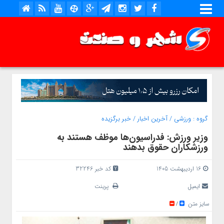
گروه :
ورزشی
/
آخرین اخبار
/
خبر برگزیده
وزیر ورزش: فدراسیون‌ها موظف هستند به
ورزشکاران حقوق بدهند
16 اردیبهشت 1405
کد خبر 32246
ایمیل
پرینت
سایز متن
/