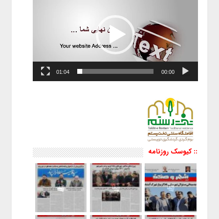
01:04
00:00
:: کیوسک روزنامه