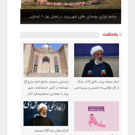
چشم نوازی بوستان های شهر پرند در فصل بهار + تصاویر
:: یادداشت
امام جمعه پرند، دلایل گذار جنگ
بازسازی مسجد جامع امام علی(ع)
از فاز نظامی به امنیتی و زیرساختی
سوخته در آتش اغتشاشات شهر
پرند با معماری منحصربه‌فرد آغاز
شد
کارکردهای چندگانه مسجد