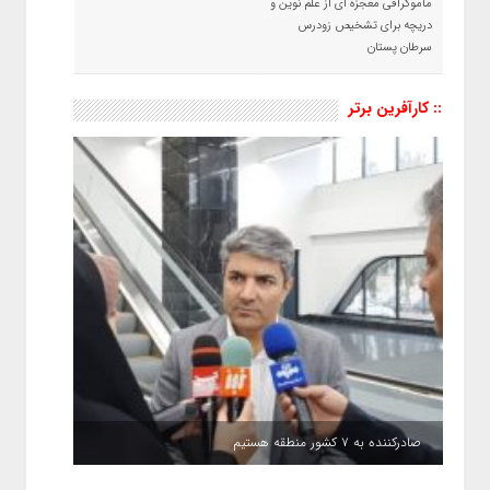
ماموگرافی معجزه ای از علم نوین و
دریچه برای تشخیص زودرس
سرطان پستان
:: کارآفرین برتر
صادرکننده به ۷ کشور منطقه هستیم