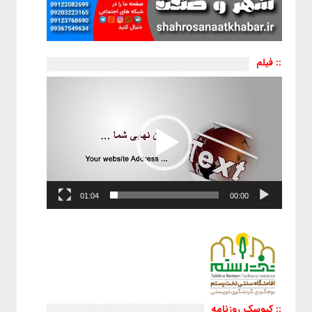
:: فیلم
نمایشگر
ویدیو
01:04
00:00
:: کیوسک روزنامه