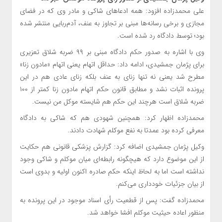
علی محمدزاده افزود: همه ادعاهای شاکی و مادر وی که در فضای
مجازی و برخی رسانه‌ها مبنی بر تجاوز به عنف، آدم‌ربایی منتشر شده
بود؛ توسط دادگاه رد شده است.
وی با اشاره به صدور حکم دادگاه مبنی بر ۹۹ ضربه شلاق تعزیری
برای پژمان جمشیدی، ادامه داد: حداقل اتهام یعنی اتهام «مادون زنا»
مطرح شد یعنی نه تنها زنای به عنف بلکه زنای عادی هم در این
پرونده اثبات نشد و مطابق قانون حکم اتهام مادون زنا کمتر از ۱۰۰
ضربه شلاق است هرچند این حکم هم شایسته موکل من نیست.
محمدزاده اظهار کرد: همچنین شهودی هم که شاکی به دادگاه
معرفی کرده بود عمدتا به نفع موکلم شهادت دادند.
وکیل پژمان جمشیدی اضافه کرد: گزارش پزشکی قانونی هم حکایت
از این موضوع دارد که هیچگونه رابطه‌ای میان موکلم و شاکی وجود
نداشته است اما به لحاظ اینکه حکم صادره اکنون اولیه و بدوی است
از بیان جزئیات خودداری می‌کنم.
محمدزاده گفت: پس از قطعیت رأی اسناد موجود در این پرونده به
منظور اعاده حیثیت موکلم افشا خواهد شد.