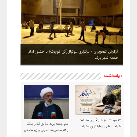
گزارش تصویری / برگزاری فوتبال(گل کوچک) با حضور امام
جمعه شهر پرند
چشم نوازی بوستان های شهر پرند در فصل بهار + تصاویر
:: یادداشت
۱۷ مرداد/ روز خبرنگار؛ پاسداشتِ
امام جمعه پرند، دلایل گذار جنگ
شرافتِ قلم و روایتگرانِ حقیقت
از فاز نظامی به امنیتی و زیرساختی