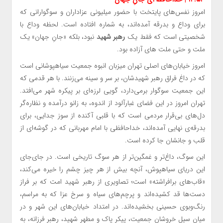
امروز نفس‌های پایتخت با حضور میلیونی عزاداران و سوگوارانی که
برای وداع و بدرقه‌ آمده‌اند، به شماره افتاده است. لحظه‌ وداع با
شخصیتی است که فقط یک
رهبر شهید
نبود، بلکه «جانِ جهان» یک
ملت و حتی ملت های آزاده بود.
امروز خیابان‌های اصلی تهران میزبان انبوه جمعیت سیاهپوشانی است
که در داغ فراق رهبر شهیدشان، بر سر و سینه می‌زنند. با هر قدمی که
این جمعیت سوگوار برمی‌دارد، گویی لرزه‌ای بر پیکره‌ شهر می‌افتد.
تهران امروز در این فضای غبارآلود از اندوه، به زانو درآمده و نظاره‌گر
دل‌های بی‌قرار مردمی است که با قلبی آکنده از سوز جدایی، برای
بدرقه‌ی نهایی آمده‌اند، خداحافظی با امام مهربانی که در گوشه‌ای از
قلب و جانشان جا کرده است.
این سوگ، داغ‌تر و غمگین‌تر از هر سوگ تاریخی است. در جای‌جای
این دریای سیاهپوش، آنچه بیش از هر چیز چشم را خیره می‌کند،
«قاب‌های برافراشته» است؛ تصاویری از رهبر شهید امت که بر فراز
دست‌ها قد کشیده‌اند و پرچم‌های سیاه و سرخ عزا که به مراسم،
رنگ‌وبوی حسینی بخشیده‌اند. در امتداد خیابان‌های این شهر و در
میان سیل خروشان جمعیت، پیکر پاک و مطهر شهید، رهبر فرزانه، به