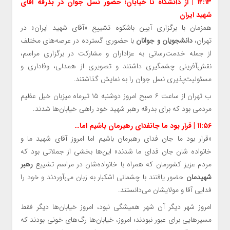
۱۲:۱۳ | از دانشگاه تا خیابان؛ حضور نسل جوان در بدرقه آقای
شهید ایران
همزمان با برگزاری آیین باشکوه تشییع «آقای شهید ایران» در
تهران،
دانشجویان و جوانان
با حضوری گسترده در عرصه‌های مختلف
از جمله خدمت‌رسانی به عزاداران و مشارکت در برگزاری مراسم،
نقش‌آفرینی چشمگیری داشتند و تصویری از همدلی، وفاداری و
مسئولیت‌پذیری نسل جوان را به نمایش گذاشتند.
ب تهران از ساعت ۶ صبح امروز دوشنبه ۱۵ تیرماه میزبان خیل عظیم
مردمی بود که برای بدرقه رهبر شهید خود راهی خیابان‌ها شدند.
۱۱:۵۶ | قرار بود ما جانفدای رهبرمان باشیم اما…
«قرار بود ما جان فدای رهبرمان باشیم اما امروز آقای شهید ما و
خانواده شان جان فدای ما شدند» این‌ها بخشی از جملاتی بود که
مردم عزیز کشورمان که همراه با خانواده‌شان در مراسم تشییع
رهبر
شهیدمان
حضور یافتند با چشمانی اشکبار به زبان می‌آوردند و خود را
فدایی آقا و مولایشان می‌دانستند.
امروز شهر دیگر آن شهر همیشگی نبود، امروز خیابان‌ها دیگر فقط
مسیرهایی برای عبور نبودند؛ امروز، خیابان‌ها رگ‌های خونی بودند که