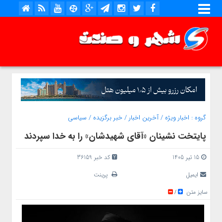
گروه :
اخبار ویژه
/
آخرین اخبار
/
خبر برگزیده
/
سیاسی
پایتخت نشینان «آقای شهیدشان» را به خدا سپردند
15 تیر 1405
کد خبر 36159
ایمیل
پرینت
سایز متن
/