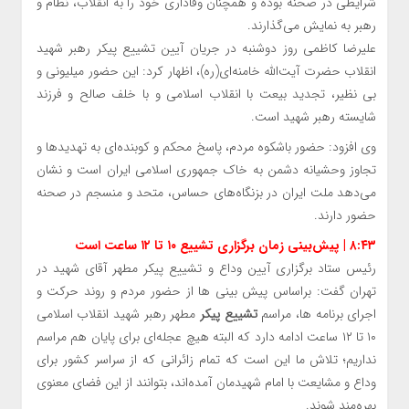
شرایطی در صحنه بوده و همچنان وفاداری خود را به انقلاب، نظام و
رهبر به نمایش می‌گذارند.
علیرضا کاظمی روز دوشنبه در جریان آیین تشییع پیکر رهبر شهید
انقلاب حضرت آیت‌الله خامنه‌ای(ره)، اظهار کرد: این حضور میلیونی و
بی نظیر، تجدید بیعت با انقلاب اسلامی و با خلف صالح و فرزند
شایسته رهبر شهید است.
وی افزود: حضور باشکوه مردم، پاسخ محکم و کوبنده‌ای به تهدیدها و
تجاوز وحشیانه دشمن به خاک جمهوری اسلامی ایران است و نشان
می‌دهد ملت ایران در بزنگاه‌های حساس، متحد و منسجم در صحنه
حضور دارند.
۸:۴۳ | پیش‌بینی زمان برگزاری تشییع ۱۰ تا ۱۲ ساعت است
رئیس ستاد برگزاری آیین وداع و تشییع پیکر مطهر آقای شهید در
تهران گفت: براساس پیش بینی ها از حضور مردم و روند حرکت و
اجرای برنامه ها، مراسم
تشییع پیکر
مطهر رهبر شهید انقلاب اسلامی
۱۰ تا ۱۲ ساعت ادامه دارد که البته هیچ عجله‌ای برای پایان هم مراسم
نداریم؛ تلاش ما این است که تمام زائرانی که از سراسر کشور برای
وداع و مشایعت با امام شهیدمان آمده‌اند، بتوانند از این فضای معنوی
بهره‌مند شوند.