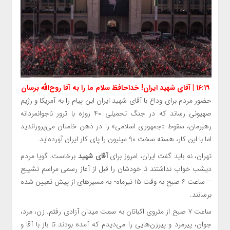
۱۶:۱۹ | آقای شهید ایران! خداحافظ سلام ما را به آقا روح‌الله برسان
حضور مردم برای وداع با آقای شهید ایران این پیام را به آمریکا و رژیم
صهیونی رساند که در جنگ تحمیلی ۴۰ روزه با ترور ناجوانمردانه
رهبرمان، سقوط «جمهوری اسلامی» را در ذهن خامتان می‌پروراندید
اما با این کار، هسته سخت ۹۰ میلیون را پای کار ایران آورده‌اید.
تهران، نه باید گفت ایران، امروز برای
آقای شهید
برخاست. گویا مردم
دیشب خواب نداشتند تا خودشان را قبل از آغاز رسمی مراسم تشییع
– ساعت ۶ صبح به وقت ۱۵ تیرماه- به مسیرهای از پیش تعیین شده
برسانند.
ساعت ۷ صبح از متروی اکباتان به سمت میدان آزادی رفتم. زن، مرد،
جوان، پیرمرد و پیرزن‌هایی را می‌دیدم که آمده بودند تا باز با آقا و