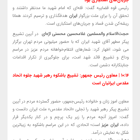
رئیس قوه قضاییه گفت: قله‌ای که امام شهید ما مدنظر داشتند و
تحقق آن را برای ملت بزرگوار
ایران
هدفگذاری و ترسیم کردند همانا
ریشه‌کن شدن فساد و جریان‌های استکباری است.
حجت‌الاسلام والمسلمین غلامحسین محسنی اژه‌ای
در آیین تشییع
پیکر مطهر آقای شهید ایران که با حضور میلیونی مردم تهران برگزار
می شود، اظهار کرد: شعارهای انتقام‌خواهانه‌ مردم عزیز در مراسم
وداع و تشییع قائد شهد امت، برای جلوگیری از تکرار اقدامات
جنایتکارانه دشمن است.
۱۰:۱۶ | معاون رئیس جمهور: تشییع باشکوه رهبر شهید جلوه اتحاد
مقدس ایرانیان است
معاون اموز زنان و خانواده رئیس‌جمهور، حضور گسترده مردم در آیین
تشییع پیکر رهبر شهید را تجلی «اتحاد مقدس» ملت ایران دانست و
گفت: امروز آنچه مردم را زیر یک پرچم و در کنار یکدیگر قرار
داده،
ایران عزیز
است؛ اتحادی که در این مراسم باشکوه به زیباترین
شکل به نمایش درآمد.