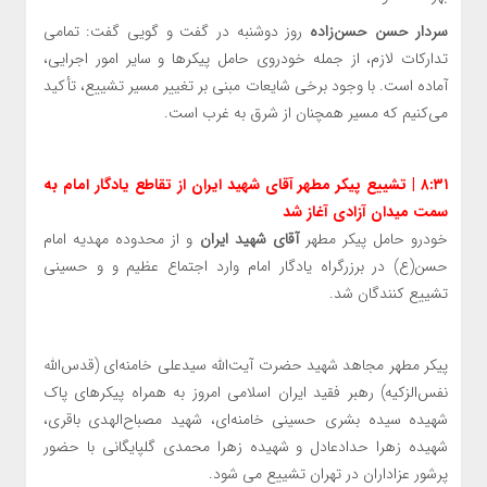
سردار حسن حسن‌زاده
روز دوشنبه در گفت و گویی گفت: تمامی
تدارکات لازم، از جمله خودروی حامل پیکرها و سایر امور اجرایی،
آماده است. با وجود برخی شایعات مبنی بر تغییر مسیر تشییع، تأکید
می‌کنیم که مسیر همچنان از شرق به غرب است.
۸:۳۱ | تشییع پیکر مطهر آقای شهید ایران از تقاطع یادگار امام به
سمت میدان آزادی آغاز شد
خودرو حامل پیکر مطهر
آقای شهید ایران
و از محدوده مهدیه امام
حسن(ع) در برزرگراه یادگار امام وارد اجتماع عظیم و و حسینی
تشییع کنندگان شد.
پیکر مطهر مجاهد شهید حضرت آیت‌الله سیدعلی خامنه‌ای (قدس‌الله
نفس‌الزکیه) رهبر فقید ایران اسلامی امروز به همراه پیکرهای پاک
شهیده سیده بشری حسینی خامنه‌ای، شهید مصباح‌الهدی باقری،
شهیده زهرا حدادعادل و شهیده زهرا محمدی گلپایگانی با حضور
پرشور عزاداران در تهران تشییع می شود.