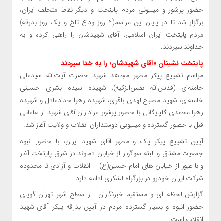
حضور پرشور و میلیونی مردم پایتخت و دیگر نقاط متخلف ایران،
برگزار شد تا در پایان این مراسم(۲ روز وداع تلخ و یک روز بدرقه)
مردم پایتخت ایران اسلامی، آقای شهیدشان را راهی کرده و به
خداوند سپردند.
پایتخت نشینان «آقای شهیدشان» را به خدا سپردند
مراسم تشییع پیکر مطهر مجاهد شهید حضرت آیت‌الله سیدعلی
خامنه‌ای (قدس‌الله نفس‌الزکیه)، شهیده سیده بشری حسینی
خامنه‌ای، شهید مصباح‌الهدی باقری، شهیده زهرا حدادعادل و شهیده
زهرا محمدی گلپایگانی با حضور پرشور عزاداران آقای شهید از ساعاتی
قبل با حضور گسترده و میلیونی دوستداران انقلاب و ولایت آغاز شد.
آیین تشییع پیکر پاک و مطهر اقای شهید ایران، با حضور انبوه
جمعیت مشتاق و البته سوگوار از خیابان دماوند در شرق پایتخت آغاز
و با عبور از خیابان های امام حسین(ع) – انقلاب و آزادی تا محدوده
شرکت ایران خودرو در بزرگراه لشکری ادامه دارد.
گزارش لحظه ای و مستقیم خبرنگاران از سطح شهر تهران گویای
حضور انبوه و بسیار گسترده مردم در آیین بدرقه پیکر آقای شهید
انقلاب است.