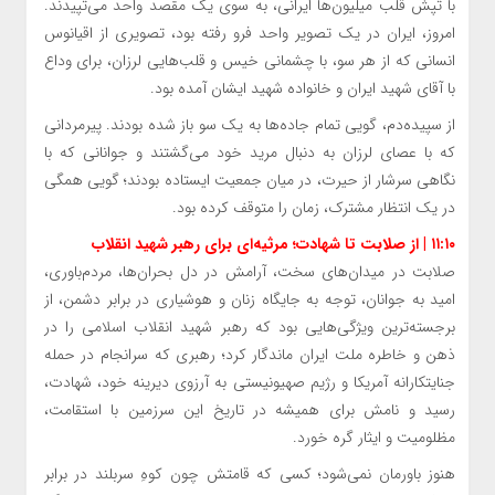
با تپش قلب میلیون‌ها ایرانی، به سوی یک مقصد واحد می‌تپیدند.
امروز، ایران در یک تصویر واحد فرو رفته بود، تصویری از اقیانوس
انسانی که از هر سو، با چشمانی خیس و قلب‌هایی لرزان، برای وداع
با آقای شهید ایران و خانواده شهید ایشان آمده بود.
از سپیده‌دم، گویی تمام جاده‌ها به یک سو باز شده بودند. پیرمردانی
که با عصای لرزان به دنبال مرید خود می‌گشتند و جوانانی که با
نگاهی سرشار از حیرت، در میان جمعیت ایستاده بودند؛ گویی همگی
در یک انتظار مشترک، زمان را متوقف کرده بود.
۱۱:۱۰ | از صلابت تا شهادت؛ مرثیه‌ای برای رهبر شهید انقلاب
صلابت در میدان‌های سخت، آرامش در دل بحران‌ها، مردم‌باوری،
امید به جوانان، توجه به جایگاه زنان و هوشیاری در برابر دشمن، از
برجسته‌ترین ویژگی‌هایی بود که رهبر شهید انقلاب اسلامی را در
ذهن و خاطره ملت ایران ماندگار کرد؛ رهبری که سرانجام در حمله
جنایتکارانه آمریکا و رژیم صهیونیستی به آرزوی دیرینه خود، شهادت،
رسید و نامش برای همیشه در تاریخ این سرزمین با استقامت،
مظلومیت و ایثار گره خورد.
هنوز باورمان نمی‌شود؛ کسی که قامتش چون کوهِ سربلند در برابر