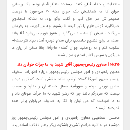
مقتدایشان خداحافظی کنند. ایستاده منتظر قطار بودم، یک روحانیِ
جوان که به شمایلیش یک جوان دهه ۷۰ می‌خورد با دوست
صمیمی‌اش در حال گپ و گفت وگو بود، به نشانه کنجکاویِ
خبرنگاریم گوش‌هایم را تیز کردم تا بشنوم چه می‌گویند، به رفیقش
می‌گفت، «بیش از سه ماه می‌گذرد و هنوز باورم نمی‌شود آقا رفته
است، ما برای تشییع نیامدیم، برای سلام دوباره آمده‌ایم». نتوانسته‌ام
سکوت کنم و به روحانیذ جوان گفتم؛ حاج‌آقا! جانا سخن از زبان ما
می‌گویی؛ سپس قطار آمدم و سوار شدم.
۱۵:۲۵ | معاون رئیس‌جمهور: آقای شهید به ما جرأت طوفان داد
معاون راهبردی و امور مجلس رئیس‌جمهور درباره اظهارات سخیف
رییس جمهور آمریکا گفت: ترامپ مانند خفاشی است که توان دیدن
حضور نورانی مردم و
خورشید
جمال خامنه ای را ندارد و عجیب
نیست که سردرگم باشد چرا که رهبر شهید به ما جرأت طوفان داد و
به ما آموخت که می توان با اتکا به خداوند می‌توان برابر همه
قدرت‌ها ایستاد.
محسن اسماعیلی معاون راهبردی و امور مجلس رئیس‌جمهور روز
دوشنبه در حاشیه مراسم تشییع باشکوه پیکر رهبر انقلاب اسلامی، با