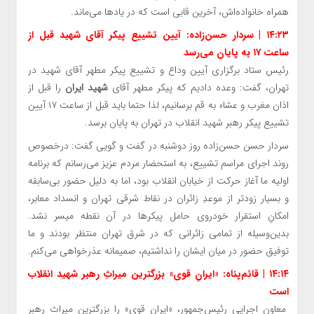
همراه خانواده‌اش، آخرین قابی است که در یادها می‌ماند.
۱۴:۲۳ | سردار حسن‌زاده: آیین تشییع پیکر آقای شهید قبل از
ساعت ۱۷ به پایان می‌رسد
رئیس ستاد برگزاری آیین وداع و تشییع پیکر مطهر آقای شهید در
تهران، گفت: وعده دادیم که پیکر مطهر آقای
شهید ایران
را قبل از
اذان مغرب و عشاء به قم برسانیم، لذا حتما باید قبل از ساعت ۱۷ آیین
تشییع پیکر رهبر شهید انقلاب در تهران به پایان برسد.
سردار حسن حسن‌زاده روز دوشنبه در گفت و گویی گفت: درخصوص
روند اجرای مراسم تشییع، به استحضار مردم عزیز می‌رسانم که برنامه
اولیه ما آغاز حرکت از خیابان انقلاب بود، اما به دلیل حضور بی‌سابقه
و بسیار زودتر از موعدِ زائران در نقاط شرقی تهران و انسداد معابر،
امکانِ استقرار خودروی حامل پیکرها در آن نقطه میسر نشد.
بدین‌وسیله از تمامی زائرانی که در شرق تهران منتظر بودند و ما
توفیق حضور در میان ایشان را نداشتیم، صمیمانه عذرخواهی می‌کنم.
۱۴:۱۴ | قائم‌پناه: «ایرانِ قوی» بزرگترین میراثِ رهبر شهید انقلاب
است
معاون اجرایی رئیس‌جمهور، «ایران قوی» را بزرگترین میراث رهبر