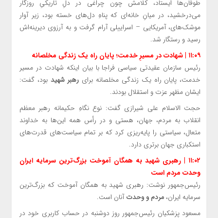
طوفان‌ها ایستاد، کلامش چون چراغی در دلِ تاریکیِ روزگار
می‌درخشید، در میانِ خانه‌ای که پناهِ دل‌های خسته بود، زیر آوار
موشک‌های، آمریکایی – اسراییلی آرام گرفت و به آرزوی دیرینه‌اش
رسید و رستگار شد.
۱۱:۰۹ | شهادت در مسیرِ خدمت؛ پایان راه یک زندگی مخلصانه
رئیس سازمان عقیدتی سیاسی فراجا با بیان اینکه شهادت در مسیر
خدمت، پایان راه یک زندگی مخلصانه برای
رهبر شهید
بود، گفت:
ایشان مظهر عزت و استقلال بودند.
حجت الاسلام علی شیرازی گفت: نوع نگاهِ حکیمانه رهبر معظم
انقلاب به مردم، جهان، هستی و در رأس همه این‌ها به خداوند
متعال، سیاستی را پایه‌ریزی کرد که بر تمام سیاست‌های قدرت‌های
استکباری جهان برتری دارد.
۱۱:۰۲ | رهبری شهید به همگان آموخت بزرگ‌ترین سرمایه ایران
وحدت مردم است
رئیس‌جمهور نوشت: رهبری شهید به همگان آموخت که بزرگ‌ترین
سرمایه ایران،
مردم و وحدت
آنان است.
مسعود پزشکیان رئیس‌جمهور روز دوشنبه در حساب کاربری خود در