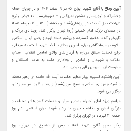
آیین وداع با آقای شهید ایران
که در ۹ اسفند ۱۴۰۴ و در جریان حمله
وحشیانه و تروریستی دشمن آمریکایی – صهیونیستی به فیض رفیع
شهادت نایل آمدند، در روزهای(شنبه و یکشنبه) ۱۳ و ۱۴ تیرماه ۱۴۰۵
در مصلای بزرگ امام خمینی (ره) تهران برگزار شد، رویدادی بزرگ و
تاریخی که با حضور گسترده و پرشور ملت فهیم و بصیر ایران اسلامی
علاوه بر میعادگاهی برای آخرین وداع با قائد شهید امت، به میدانی
برای تجدید میثاق دوباره با آرمان‌های والای امامین انقلاب، اسلام،
انقلاب و شهیدان و نمادی از وفاداری ملت به عزت، استقلال و
مقاومت این سرزمین الهی تبدیل شد.
آیین باشکوه تشییع پیکر مطهر حضرت آیت الله خامنه ای رهبر معظم
و فقید جمهوری اسلامی، صبح امروز(شنبه) و بعد از ۲ روز مراسم وداع،
برگزار می شود.
مراسم ویژه ادای احترام رسمی سران و مقامات کشورهای مختلف و
بزرگان ادیان و مذاهب جهان به رهبر شهید ایران اسلامی هم روز
جمعه ۱۲ تیرماه در تهران برگزار شد.
پیکر مطهر آقای شهید انقلاب پس از تشییع در تهران، روز