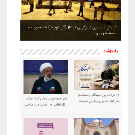
چشم نوازی بوستان های شهر پرند در فصل بهار + تصاویر
:: یادداشت
۱۷ مرداد/ روز خبرنگار؛ پاسداشتِ
امام جمعه پرند، دلایل گذار جنگ
شرافتِ قلم و روایتگرانِ حقیقت
از فاز نظامی به امنیتی و زیرساختی