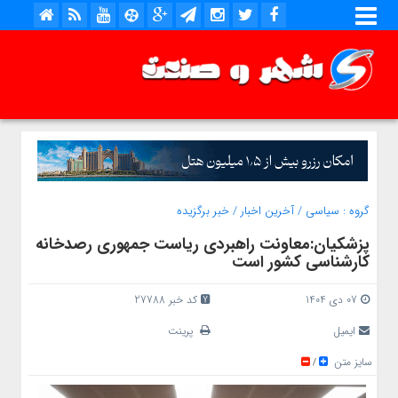
گروه :
سیاسی
/
آخرین اخبار
/
خبر برگزیده
پزشکیان:معاونت راهبردی ریاست جمهوری رصدخانه
کارشناسی کشور است
07 دی 1404
کد خبر 27788
ایمیل
پرینت
سایز متن
/