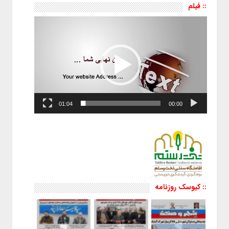
:: فیلم
نمایشگر
ویدیو
01:04
00:00
:: کیوسک روزنامه