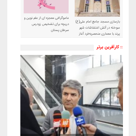
ماموگرافی معجزه ای از علم نوین و
بازسازی مسجد جامع امام علی(ع)
دریچه برای تشخیص زودرس
سوخته در آتش اغتشاشات شهر
سرطان پستان
پرند با معماری منحصربه‌فرد آغاز
شد
:: کارآفرین برتر