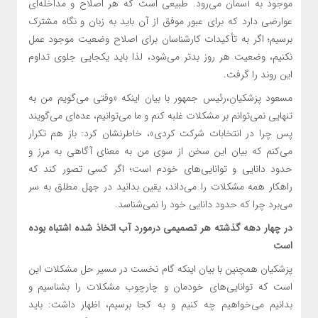
موجود به آسمان می‌رود. طبیعی است که هر اصلاح و مداخله‌ای
عوارضی دارد که برای عبور موفق از آن باید به زبان و نگاه مشترک
برسیم؛ اگر به تأکیدات کارشناسان برای اصلاح وضعیت موجود عمل
نکنیم، وضعیت هر روز بدتر می‌شود، لذا باید یکجایی جلوی تداوم
این روند را گرفت.
مسعود پزشکیان،رئیس جمهور با بیان اینکه «وقتی می‌گویم من به
تنهایی نمی‌توانم بر مشکلات غلبه کنم و ما می‌توانیم، عده‌ای می‌گویند
پس چرا در انتخابات شرکت کردی»، خاطرنشان کرد: باز هم تکرار
می‌کنم که بیان این سخن از سوی من به معنای آگاهی به مرز و
حدود دانایی و توانایی‌های خودم است؛ اگر کسی تصور کند که
راهکار همه مشکلات را می‌داند، یقین بدانید در جهل مطلق به سر
می‌برد چرا که حدود دانایی خود را نمی‌شناسد.
در چهار دهه گذشته هر تصمیمی درمورد آب اتخاذ شده اشتباه بوده
است
پزشکیان همچنین با بیان اینکه گام نخست در مسیر حل مشکلات این
است که توانایی‌های خودمان و چارچوب مشکلات را بشناسیم و
بدانیم می‌خواهیم چه کنیم و به کجا برسیم، اظهار داشت: باید