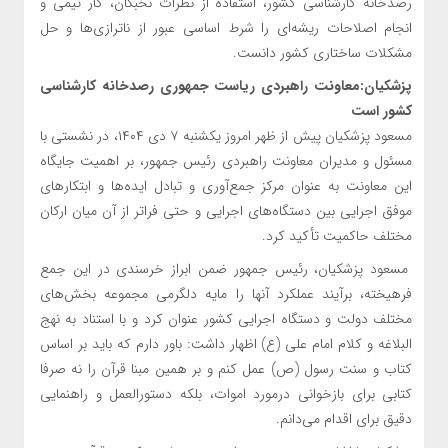
رصدخانه کارشناسی کشور، استفاده از نظرات نخبگان، کار تیمی و
انجام اصلاحات ریشه‌ای را شرط اساسی عبور از ناترازی‌ها و حل
مشکلات ساختاری کشور دانست.
پزشکیان:معاونت راهبردی ریاست جمهوری رصدخانه کارشناسی
کشور است
مسعود پزشکیان پیش از ظهر امروز یکشنبه ۷ دی ۱۴۰۴، در نشستی با
مسئول و مدیران معاونت راهبردی رئیس جمهور، بر اهمیت جایگاه
این معاونت به عنوان مرکز جمع‌آوری و تبادل ایده‌ها و ابتکارهای
موفق اجرایی بین دستگاه‌های اجرایی و حتی فراتر از آن میان ارکان
مختلف حاکمیت تأکید کرد.
مسعود پزشکیان، رئیس جمهور ضمن ابراز خرسندی در این جمع
فرهیخته، برآیند عملکرد آنها را مایه دلگرمی مجموعه بخش‌های
مختلف دولت و دستگاه اجرایی کشور عنوان کرد و با استناد به نهج
البلاغه و کلام امام علی (ع) اظهار داشت: باور دارم که باید بر اساس
کتاب و سنت رسول (ص) عمل کنم و بر همین مبنا قرآن را نه صرفا
کتابی برای بازخوانی درمورد اموات، بلکه دستورالعمل و راهنمایی
دقیق برای اقدام می‌دانم.