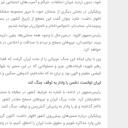
شود، بدون تردید میزان تخلفات، جرائم و آسیب‌های اجتماعی نی
پزشکیان در بخش دیگری از سخنان خود، با مرور مجموعه مشکلات
اظهار داشت: شاید بتوان گفت این مقطع از تاریخ کشور، در بسیا
پیچیده‌تر، سخت‌تر، ناجوانمردانه‌تر و نامتوازن‌تر مواجه شدیم.
رئیس‌جمهور افزود: درعین‌حال با وجود همه سختی‌ها، یقین داری
ببیند دولتمردان، نیروهای مسلح و مردم با صداقت و اخلاص در می
خواهد کرد.
وی با بیان اینکه این جنگ عزیزانی را از ملت ایران گرفت که فقدا
رهبر شهید، فرماندهان عزیز و مسئولانی که در این مسیر به شه
فیضی عظیم و الهی بود و برای ما که مانده‌ایم، اندوهی سنگین و
ایران توانست دشمن را وادار به توقف جنگ کند
رئیس‌جمهور در ادامه، با اشاره به شرایط کشور در مقابله با م
خاطرنشان کرد: ملت بزرگ ایران و نیروهای مسلح مقتدر کشور توا
ناکام گذاشته و او را وادار به پذیرش آتش‌بس و توقف جنگ کنند.
پزشکیان درباره مسیرهای پیش‌روی کشور اظهار داشت: اکنون گزینه‌
ملی وارد مذاکره شویم و حقوق ملت ایران را احقاق کنیم، یا در وض