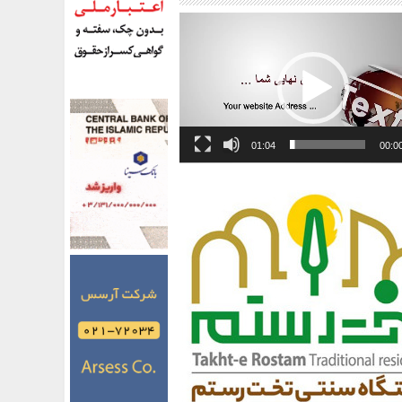
01:04
00:0