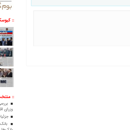
:: کیوسک
:: منتخ
بررسی
وزرای اقت
جزئیات
بانک‌ها 