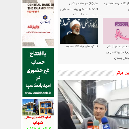
ز نظامی به امنیتی و
علی(ع) سوخته در آتش
اغتشاشات شهر پرند با معماری
منحصربه‌فرد آغاز شد
 معجزه ای از علم
کارکردهای چندگانه مسجد
ریچه برای تشخیص
طان پستان
ین برتر