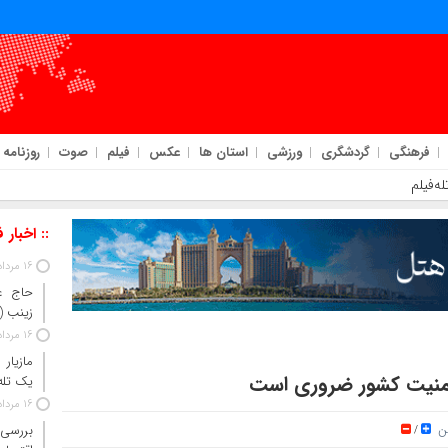
فرهنگی
گردشگری
ورزشی
استان ها
عکس
فیلم
صوت
روزنامه
ه‌فیلم
:: اخبار 
16 مرداد 1405
حاج‌ ع
زینب 
16 مرداد 1405
مازیار
امنیت کشور ضروری است
یک تله‌
16 مرداد 1405
تن
بررسی 
/