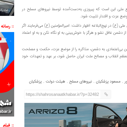
فع ملی این است که پیروزی به‌دست‌آمده توسط نیروهای مسلح در
صادرکننده به ۷ 
وضع عزت و اقتدار تثبیت شود.
علی (ع) در نهج‌البلاغه اظهار داشت: امیرالمؤمنین (ع) می‌فرمایند اگر
:: رسانه
ز دشمن غافل نشو و هرگز با خوش‌بینی به او نگاه نکن و به او اعتماد
ضمن بی‌اعتمادی به دشمن، مذاکره را از موضع عزت، حکمت و مصلحت
معظم انقلاب و مصالح ملت ایران حاصل شود، بر عهد و تعهدات خود
ر
مسعود پزشکیان
نیروهای مسلح
هیئت دولت
پزشکیان
,
,
,
,
https://shahrosanaatkhabar.ir/?p=32482
:: فیلم