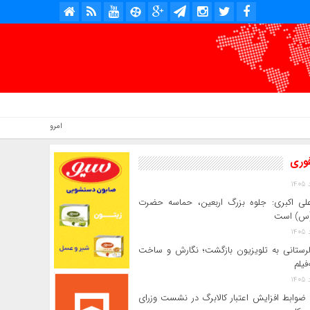
امروز : جمعه, ۱۶ مرداد , ۱۴۰۵ .::. برابر با : Friday, 7 August , 2026 .::. اخبار منتشر شده : 4 خبر
فوری
لی‌ اکبری: جلوه بزرگ اربعین، حماسه حضرت
(س) است
 لرستانی به تلویزیون بازگشت؛ نگارش و ساخت
فیلم
ضوابط افزایش اعتبار کالابرگ در نشست وزرای