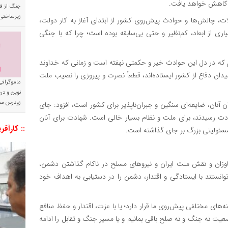
ز کاهش خواهد یافت.
جنگ از فا
زیرساختی
، چالش‌ها و حوادث پیش‌روی کشور از ابتدای آغاز به کار دولت،
ری از ابعاد، کم‌نظیر و حتی بی‌سابقه بوده است؛ چرا که با جنگی
م که در دل این حوادث خیر و حکمتی نهفته است و زمانی که خداوند
دان دفاع از کشور ایستاده‌اند، قطعاً نصرت و پیروزی را نصیب ملت
ماموگرافی
نوین و د
زودرس سر
ن آنان، ضایعه‌ای سنگین و جبران‌ناپذیر برای کشور است، افزود: جای
ادت رسیدند، برای ملت و نظام بسیار خالی است. شهادت برای آنان
:: کارآفر
 مسئولیتی بزرگ بر جای گذاشته است.
تجاوزان و نقش ملت ایران و نیروهای مسلح در ناکام گذاشتن دشمن،
نستند با ایستادگی و اقتدار، دشمن را در دستیابی به اهداف خود
های مختلفی پیش‌روی ما قرار دارد؛ یا با عزت، اقتدار و حفظ منافع
عیت نه جنگ و نه صلح باقی بمانیم و یا مسیر جنگ و تقابل را ادامه