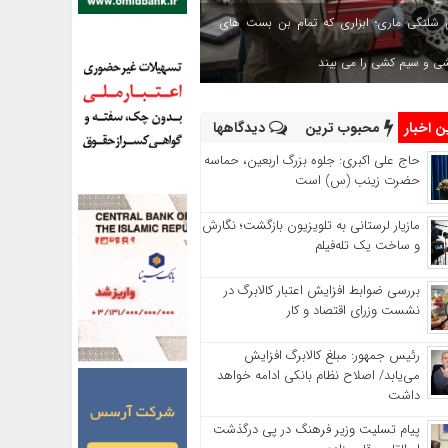
 شلنگی ماری؛ ابزاری که تمام بن بست های
شی و سیم کشی را می بیند
 اخبار
محبوب ترین
دیدگاهها
حاج‌ علی‌ اکبری: جلوه بزرگ اربعین، حماسه
حضرت زینب (س) است
مازیار لرستانی به تلویزیون بازگشت؛ نگارش
و ساخت یک تله‌فیلم
بررسی ضوابط افزایش اعتبار کالابرگ در
نشست وزرای اقتصاد و کار
رئیس‌ جمهور: مبلغ کالابرگ افزایش
می‌یابد/ اصلاح نظام بانکی ادامه خواهد
داشت
پیام تسلیت وزیر فرهنگ در پی درگذشت