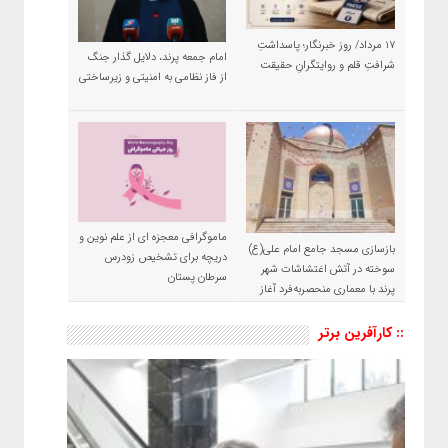
۱۷ مرداد/ روز خبرنگار؛ پاسداشتِ
امام جمعه پرند، دلایل گذار جنگ
شرافتِ قلم و روایتگرانِ حقیقت
از فاز نظامی به امنیتی و زیرساختی
ماموگرافی معجزه ای از علم نوین و
بازسازی مسجد جامع امام علی(ع)
دریچه برای تشخیص زودرس
سوخته در آتش اغتشاشات شهر
سرطان پستان
پرند با معماری منحصربه‌فرد آغاز
شد
:: کارآفرین برتر