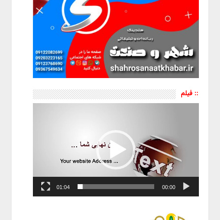
:: فیلم
نمایشگر
ویدیو
01:04
00:00