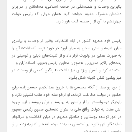
بنابراین وحدت و همبستگی در جامعه اسلامی، مسلمانان را در برابر
دشمنان مشترک مقاوم‌ خواهد کرد. همان حرفی که رئیس دولت
چهاردهم به آن از از صمیم قلب باور دارد.
رئیس قوه مجریه کشور در ایام انتخابات وقتی از وحدت و برادری
میان شیعه و سنی سخن به میان آورد در دوره «پسا انتخابات» آن را
به صورت عملی در اولویت قرار داد و از اقلیت‌های دینی و قومیتی در
رده‌های بالای مدیریتی همچون معاون رئیس‌جمهور، استانداران و …
استفاده کرد و اصرار ویژه‌ای نیز داشت تا رنگین کمانی از وحدت در
میز بیضی شکل کابینه شکل بگیرد،
از این رو بعد از آنکه مجلسی‌ها با خروج عبدالکریم حسین‌زاده برای
حضور در دولت مخالفت کردند، او ازخواسته‌ خود عقب نشینی نکرد و
باردیگر درخواستش را از پاستور به بهارستان برای پیوستن این چهره
اهل سنت به
دولتِ وفاق ملی
به عنوان نخستین معاون رئیس جمهور
در امور توسعه روستایی و مناطق محروم در میان گذاشت و سرانجام
نمایندگان مُهر تایید بر استعفای نماینده مردم نقده و اشنویه زدند و او
عضوی از قوه مجریه شد.