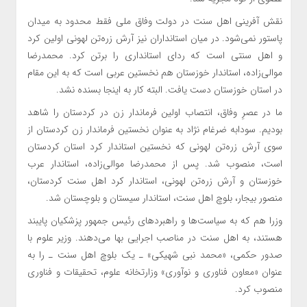
نقش آفرینی اهل سنت در دولت وفاق ملی فقط محدود به میدان
پاستور نمی‌شود. در میان استانداران نیز آرش زره‌تن لهونی اولین کرد
و اهل سنتی است که ردای استانداری را برتن کرد. محمدرضا
موالی‌زاده، استاندار خوزستان هم نخستین عربی است که به این مقام
در استان خوزستان دست یافت. البته کار به اینجا بسنده نشد.
ما در عصرِ وفاق، انتصاب اولین فرماندار زن در کردستان را شاهد
بودیم. سودابه ضرغام نژاد به عنوان نخستین فرماندار زن کردستان از
سوی آرش زره‌تن لهونی که نخستین استاندار کرد استان کردستان
است، منصوب شد. پس از محمدرضا موالی‌زاده، استاندار عرب
خوزستان و آرش زره‌تن لهونی، استاندار کرد اهل سنت کردستان،
منصور بیجار، بلوچ اهل سنت، استاندار سیستان و بلوچستان شد.
وزرا هم که به سیاست‌ها و راهبردهای رئیس جمهور پزشکیان پایبند
هستند، به اهل سنت در مناصب اجرایی بها می‌دهند. وزیر علوم با
صدور حکمی، «محمد نبی شهیکی» ـ یک بلوچ اهل سنت ـ را به
عنوان «معاون فناوری و نوآوری» وزارتخانه علوم، تحقیقات و فناوری
منصوب کرد.