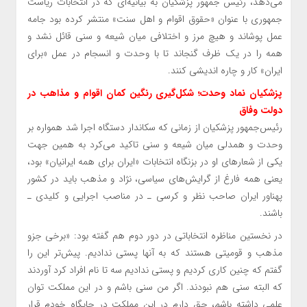
می‌دهد، رئیس جمهور پزشکیان به بیانیه‌ای که در انتخابات ریاست
جمهوری با عنوان «حقوق اقوام و اهل سنت» منتشر کرده بود جامه
عمل پوشاند و هیچ مرز و اختلافی میان شیعه و سنی قائل نشد و
همه را در یک ظرف گنجاند تا با وحدت و انسجام در عمل «برای
ایران» کار و چاره اندیشی کنند.
پزشکیان نماد وحدت؛ شکل‌گیری رنگین کمان اقوام و مذاهب در
دولت وفاق
رئیس‌جمهور پزشکیان از زمانی که سکاندار دستگاه اجرا شد همواره بر
وحدت و همدلی میان شیعه و سنی تاکید می‌کرد به همین جهت
یکی از شعارهای او در بزنگاه انتخابات «ایران برای همه ایرانیان» بود،
یعنی همه فارغ از گرایش‌های سیاسی، نژاد و مذهب باید در کشور
پهناور ایران صاحب نظر و کرسی ـ در مناصب اجرایی و کلیدی ـ
باشند.
در نخستین مناظره انتخاباتی در دور دوم هم گفته بود: «برخی جزو
مذهب و قومیتی هستند که به آنها پستی ندادیم. پیش‌تر این را
گفتم که چنین کاری کردیم و پستی ندادیم سه تا نام افراد کرد آوردند
که البته سنی هم نبودند. اگر من سنی باشم و در این مملکت توان
علمی داشته باشم، حق دارم در این مملکت در جایگاه خودم قرار