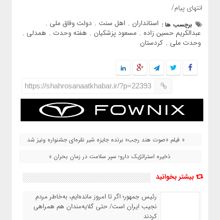
انتهای پیام/
استانداران
اهل سنت
دولت وفاق ملی
برچسب ها :
,
,
,
عبدالکریم حسین زاده
مسعود پزشکیان
هفته وحدت
همدلی
,
,
,
,
وحدت ملی
کردستان
,
https://shahrosanaatkhabar.ir/?p=22393
« فیلم «صوت هند رجب» برنده جایزه شیر نقره‌ای جشنواره ونیز شد
ذخیره استراتژیک دارو؛ سپر سلامت در زمان بحران »
بیشتر بخوانید
رئیس‌ جمهور؛ اگر تا امروز مانده‌ایم، به‌خاطر مردم
نجیب ایران است/ حتی گلایه‌مندان هم همراهی
کردند