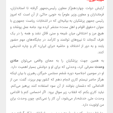
آرایش دولت چهاردهم(از معاون رئیس‌جمهور گرفته تا استانداران،
فرمانداران و معاون وزیر علوم) به خوبی حاکی از آن است که امروز
رئیس جمهور پزشکیان به بیانیه‌ای که در انتخابات ریاست جمهوری با
عنوان «حقوق اقوام و اهل سنت» منتشر کرده بود جامه عمل پوشاند و
هیچ مرز و اختلافی میان شیعه و سنی قائل نشد و همه را در یک
ظرف گنجاند تا نیروهای توانمند و کارآمد در جایگاه‌های مهم حضور
یابند و به دور از اختلاف و حاشیه «برای ایران» کار و چاره اندیشی
کنند.
به همین جهت پزشکیان را به معنای واقعی می‌توان
منادی
وحدت
معرفی کرد، وحدتی که برای او و دولتش بسیار اهمیت دارد.
او در سومین اجلاسیه دوره ششم مجلس خبرگان رهبری با بیان اینکه
هرگز حاضر نیستم کاری انجام دهم که کشور بهم بریزد، گفت: من از
اقداماتی که دشمنان بتوانند از آن سوء استفاده کنند پرهیز می‌کنم.
نباید کاری بکنم که انقلاب زیر سوال برود. اگر احساس کنم با اقدامی
وحدت ملی خدشه‌دار می‌شود، آن کار را نمی‌کنم، چون وحدت برای
من اولویت دارد.
حقیقتا وحدتی که میان شیعه و سنی پس از انقلاب شکل گرفته و در