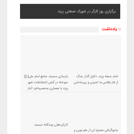
برگزاری روز کارگر در شهرک صنعتی پرند
:: یادداشت
امام جمعه پرند، دلایل گذار جنگ
بازسازی مسجد جامع امام علی(ع)
از فاز نظامی به امنیتی و زیرساختی
سوخته در آتش اغتشاشات شهر
پرند با معماری منحصربه‌فرد آغاز
شد
کارکردهای چندگانه مسجد
ماموگرافی معجزه ای از علم نوین و