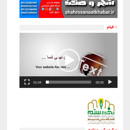
:: فیلم
نمایشگر
ویدیو
01:04
00:00
:: کیوسک روزنامه