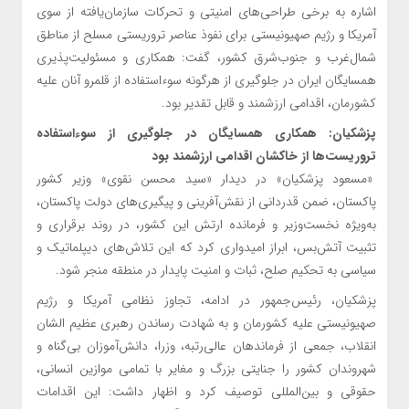
اشاره به برخی طراحی‌های امنیتی و تحرکات سازمان‌یافته از سوی
آمریکا و رژیم صهیونیستی برای نفوذ عناصر تروریستی مسلح از مناطق
شمال‌غرب و جنوب‌شرق کشور، گفت: همکاری و مسئولیت‌پذیری
همسایگان ایران در جلوگیری از هرگونه سوءاستفاده از قلمرو آنان علیه
کشورمان، اقدامی ارزشمند و قابل تقدیر بود.
پزشکیان: همکاری همسایگان در جلوگیری از سوءاستفاده
تروریست‌ها از خاکشان اقدامی ارزشمند بود
«مسعود پزشکیان» در دیدار «سید محسن نقوی» وزیر کشور
پاکستان، ضمن قدردانی از نقش‌آفرینی و پیگیری‌های دولت پاکستان،
به‌ویژه نخست‌وزیر و فرمانده ارتش این کشور، در روند برقراری و
تثبیت آتش‌بس، ابراز امیدواری کرد که این تلاش‌های دیپلماتیک و
سیاسی به تحکیم صلح، ثبات و امنیت پایدار در منطقه منجر شود.
پزشکیان، رئیس‌جمهور در ادامه، تجاوز نظامی آمریکا و رژیم
صهیونیستی علیه کشورمان و به شهادت رساندن رهبری عظیم الشان
انقلاب، جمعی از فرماندهان عالی‌رتبه، وزرا، دانش‌آموزان بی‌گناه و
شهروندان کشور را جنایتی بزرگ و مغایر با تمامی موازین انسانی،
حقوقی و بین‌المللی توصیف کرد و اظهار داشت: این اقدامات