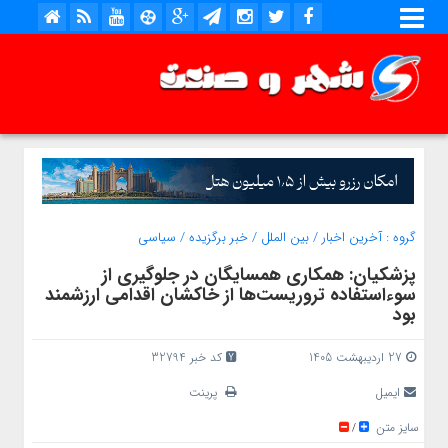
گروه :
آخرین اخبار
/
بین الملل
/
خبر برگزیده
/
سیاسی
پزشکیان: همکاری همسایگان در جلوگیری از
سوءاستفاده تروریست‌ها از خاکشان اقدامی ارزشمند
بود
27 اردیبهشت 1405
کد خبر 32794
ایمیل
پرینت
سایز متن
/