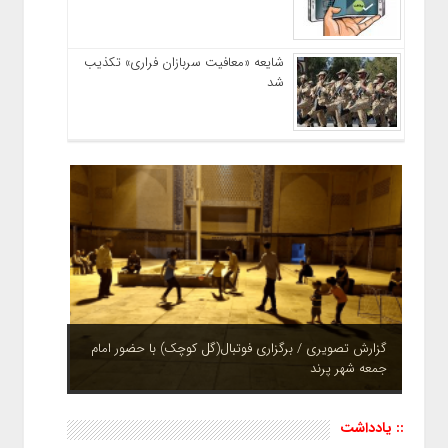
شایعه «معافیت سربازان فراری» تکذیب
شد
گزارش تصویری / برگزاری فوتبال(گل کوچک) با حضور امام
جمعه شهر پرند
چشم نوازی بوستان های شهر پرند در فصل بهار + تصاویر
:: یادداشت