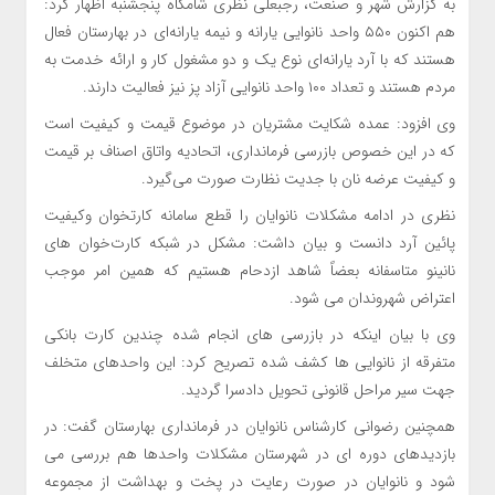
به گزارش شهر و صنعت، رجبعلی نظری شامگاه پنجشنبه اظهار کرد:
هم اکنون ۵۵۰ واحد نانوایی یارانه و نیمه یارانه‌ای در بهارستان فعال
هستند که با آرد یارانه‌ای نوع یک و دو مشغول کار و ارائه خدمت به
مردم هستند و تعداد ۱۰۰ واحد نانوایی آزاد پز نیز فعالیت دارند.
وی افزود: عمده شکایت مشتریان در موضوع قیمت و کیفیت است‌
که‌ در این خصوص بازرسی فرمانداری، اتحادیه واتاق اصناف بر قیمت
و کیفیت عرضه نان با جدیت نظارت صورت می‌گیرد.
نظری در ادامه مشکلات نانوایان را قطع سامانه کارتخوان وکیفیت
پائین آرد دانست و بیان داشت: مشکل در شبکه کارت‌خوان های
نانینو متاسفانه بعضاً شاهد ازدحام هستیم که همین امر موجب
اعتراض شهروندان می شود.
وی با بیان اینکه در بازرسی های انجام شده چندین کارت بانکی
متفرقه از نانوایی ها کشف شده تصریح کرد: این واحدهای متخلف
جهت سیر مراحل قانونی تحویل دادسرا گردید.
همچنین رضوانی کارشناس نانوایان در فرمانداری بهارستان گفت: در
بازدیدهای دوره‌ ای در شهرستان مشکلات واحدها هم بررسی می
شود و نانوایان در صورت رعایت در پخت و بهداشت از مجموعه