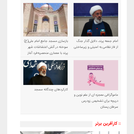
امام جمعه پرند، دلایل گذار جنگ
بازسازی مسجد جامع امام علی(ع)
از فاز نظامی به امنیتی و زیرساختی
سوخته در آتش اغتشاشات شهر
پرند با معماری منحصربه‌فرد آغاز
شد
کارکردهای چندگانه مسجد
ماموگرافی معجزه ای از علم نوین و
دریچه برای تشخیص زودرس
سرطان پستان
:: کارآفرین برتر