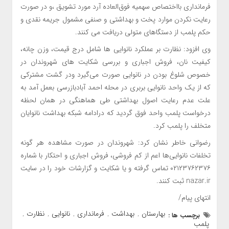
فرمانداری بااختصاص سهمیه فوق‌العاده آرد مورد تشویق ،و در صورت
رعایت نکردن موارد پخت و بهداشتی و صنفی مشمول جریمه نقدی و
حکم پلمب از دستگاهای متولی دریافت می کنند.
وی افزود: نظارت بر عملکرد نانوایی ها شامل درج قیمت، وزن چانه،
کیفیت نان، فروش اجباری و بررسی شکایت های شهروندان در
خصوص شلوغ بودن در نانوایی صورت می‌گیرد ودر گشت مشترکی
که از یک واحد نانوایی بربری در محله احمد آبادبازرسی بعمل آمد به
علت عدم رعایت اصول بهداشتی طی هماهنگی در همان لحظه
درخواست پلمب واحد فوق گردید که درادامه شبکه بهداشت نانوایان
متخلف را پلمب کرد.
رضوانی خاطر نشان کرد: شهروندان در صورت مشاهده هر گونه
تخلفات نانوایی‌ها اعم از کم فروشی، فروش اجباری و احتکار با شماره
۰۲۱۲۳۷۶۲۳۷۶ تماس گرفته و یا شکایت و گزارشات خود را در سایت
nazar.ir ثبت کنند.
انتهای پیام/
بهارستان
بهداشت
فرمانداری
نانوایی
نظارت
برچسب ها :
,
,
,
,
,
پلمب