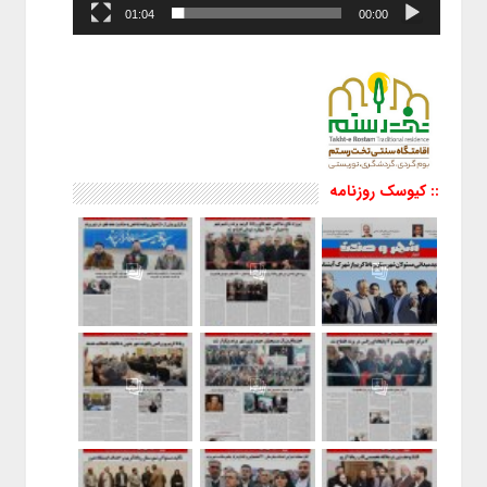
01:04
00:00
:: کیوسک روزنامه