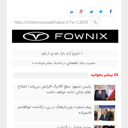
https://shahrosanaatkhabar.ir/?p=13659
« خروج آرام بازار خودرو از رکود
حضرت جانا: قطعه‌ای در امتداد سلام فرمانده »
بیشتر بخوانید
رئیس‌ جمهور: مبلغ کالابرگ افزایش می‌یابد/ اصلاح
نظام بانکی ادامه خواهد داشت
پیام تسلیت وزیر فرهنگ در پی درگذشت ابوالقاسم
قاسم‌زاده
محمد حقیقی درگذشت